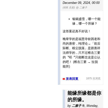
December 09, 2024, 00:00
(608 天前)
@ 二麻子
银碗盛雪，哪一个能
缘，哪一个所缘？
这答案还真不好说！
晚辈学的是福慧寺钦因老和
尚的唐密，纯理论→「前后
际断、根尘脱落」是跟善祥
法师学的，只不过椎击三要
的〝呸〞只能断念这是公认
的吧！ (椎击三要 → 扯脱
能所)
发表回复
1875 次浏览
能缘所缘都是你
的所缘。
by
二麻子
,
Monday,