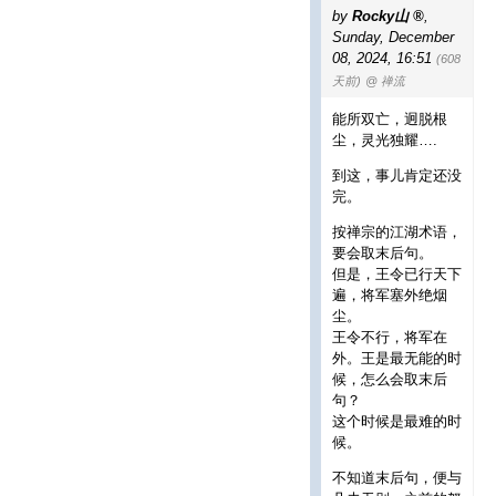
by
Rocky山
,
Sunday, December
08, 2024, 16:51
(608
天前)
@ 禅流
能所双亡，迥脱根
尘，灵光独耀….
到这，事儿肯定还没
完。
按禅宗的江湖术语，
要会取末后句。
但是，王令已行天下
遍，将军塞外绝烟
尘。
王令不行，将军在
外。王是最无能的时
候，怎么会取末后
句？
这个时候是最难的时
候。
不知道末后句，便与