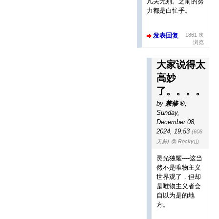
凡夫无别。之前的努
力都是白忙乎。
发表回复
1861 次
浏览
大家说得太
高妙
了。。。。
by
兼修
,
Sunday,
December 08,
2024, 19:53
(608
天前)
@ Rocky山
灵光独耀----这当
然不是唯物主义
世界观了，但却
是唯物主义者会
自以为是的地
方。