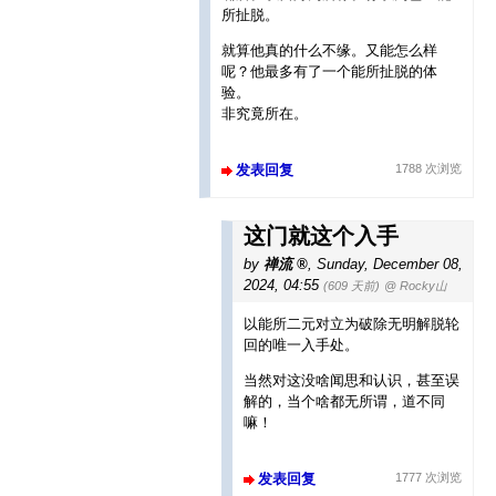
所扯脱。
就算他真的什么不缘。又能怎么样
呢？他最多有了一个能所扯脱的体
验。
非究竟所在。
发表回复
1788 次浏览
这门就这个入手
by
禅流
,
Sunday, December 08,
2024, 04:55
(609 天前)
@ Rocky山
以能所二元对立为破除无明解脱轮
回的唯一入手处。
当然对这没啥闻思和认识，甚至误
解的，当个啥都无所谓，道不同
嘛！
发表回复
1777 次浏览