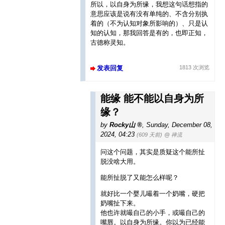
所以，以自身为所缘，我想这句话想指的
意思应该是说有没有单纯的、不含分别执
着的（不为认知对象所影响的）、只是认
知的认知，那我回答是有的，也即正知，
古德称灵知。
发表回复
1813 次浏览
能缘 能不能以自身为所
缘？
by
Rocky山
,
Sunday, December 08,
2024, 04:23
(609 天前)
@ 禅流
问这个问题，其实是质疑这个能所扯
脱没啥大用。
能所扯脱了又能怎么样呢？
就好比一个婴儿嘬着一个奶嘴，硬把
奶嘴扯下来。
他也许就嘬自己的小手，或嘬自己的
嘴唇。以自身为所缘。你以为已经能