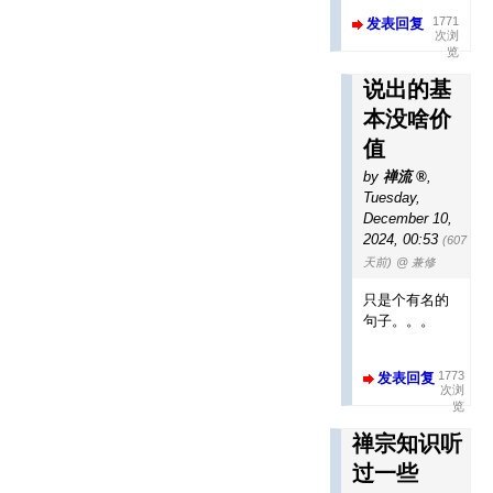
1771
发表回复
次浏
览
说出的基
本没啥价
值
by
禅流
,
Tuesday,
December 10,
2024, 00:53
(607
天前)
@ 兼修
只是个有名的
句子。。。
1773
发表回复
次浏
览
禅宗知识听
过一些