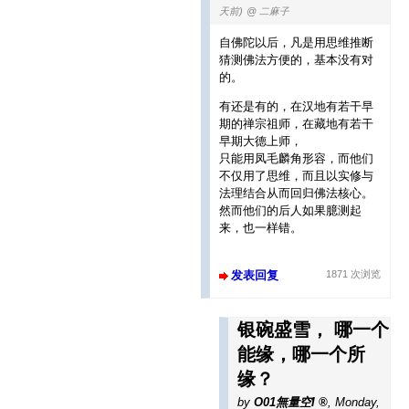
天前)
@ 二麻子
自佛陀以后，凡是用思维推断
猜测佛法方便的，基本没有对
的。
有还是有的，在汉地有若干早
期的禅宗祖师，在藏地有若干
早期大德上师，
只能用凤毛麟角形容，而他们
不仅用了思维，而且以实修与
法理结合从而回归佛法核心。
然而他们的后人如果臆测起
来，也一样错。
发表回复
1871 次浏览
银碗盛雪， 哪一个
能缘，哪一个所
缘？
by
O01無量空I
,
Monday,