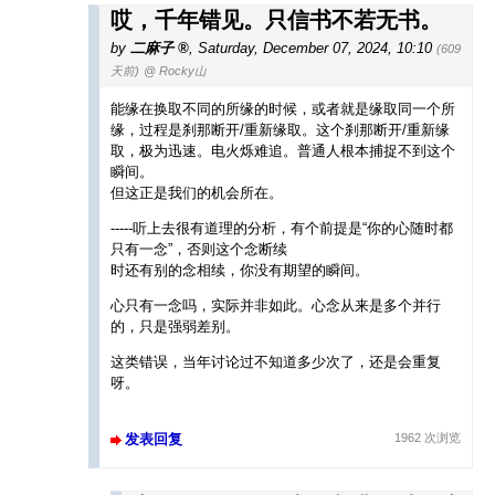
哎，千年错见。只信书不若无书。
by
二麻子
,
Saturday, December 07, 2024, 10:10
(609
天前)
@ Rocky山
能缘在换取不同的所缘的时候，或者就是缘取同一个所
缘，过程是刹那断开/重新缘取。这个刹那断开/重新缘
取，极为迅速。电火烁难追。普通人根本捕捉不到这个
瞬间。
但这正是我们的机会所在。
-----听上去很有道理的分析，有个前提是“你的心随时都
只有一念”，否则这个念断续
时还有别的念相续，你没有期望的瞬间。
心只有一念吗，实际并非如此。心念从来是多个并行
的，只是强弱差别。
这类错误，当年讨论过不知道多少次了，还是会重复
呀。
发表回复
1962 次浏览