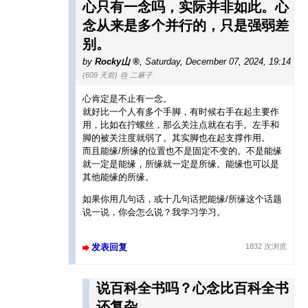
心只有一念吗，实际并非如此。心
念从来是多个并行的，只是强弱差
别。
by
Rocky山
,
Saturday, December 07, 2024, 19:14
(609 天前)
@ 二麻子
心肯定是不止有一念。
就好比一个人有多个手脚，有时候右手在起主要作
用，比如在拧螺丝，那么关注点就在右手。左手和
脚的被关注度就弱了。其实脚也在起支撑作用。
而且能缘/所缘的位置也不是固定不变的。不是能缘
就一定是能缘，所缘就一定是所缘。能缘也可以是
其他能缘的所缘。
如果你用几句话，或十几句话把能缘/所缘这个话题
说一说，你会怎么说？我学习学习。
发表回复
1832 次浏览
说百科全书吗？心念比百科全书
还复杂。