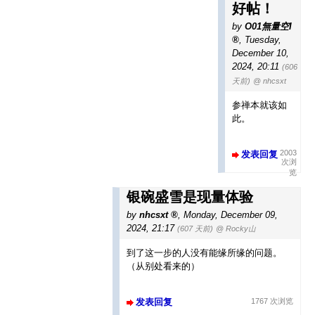
好帖！
by
O01無量空I
,
Tuesday,
December 10,
2024, 20:11
(606
天前)
@ nhcsxt
参禅本就该如
此。
2003
发表回复
次浏
览
银碗盛雪是现量体验
by
nhcsxt
,
Monday, December 09,
2024, 21:17
(607 天前)
@ Rocky山
到了这一步的人没有能缘所缘的问题。
（从别处看来的）
发表回复
1767 次浏览