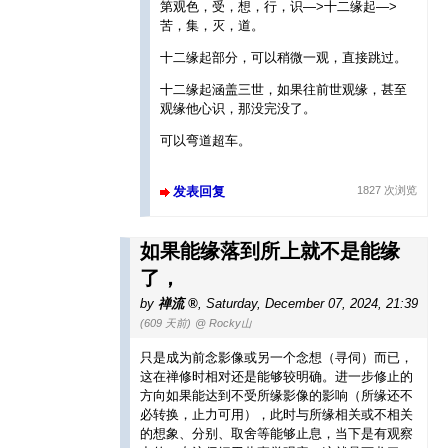
第观色，受，想，行，识—>十二缘起—>
苦，集，灭，道。
十二缘起部分，可以稍微一观，直接跳过。
十二缘起涵盖三世，如果往前世观缘，甚至
观缘他心识，那没完没了。
可以弯道超车。
发表回复
1827 次浏览
如果能缘落到所上就不是能缘
了，
by
禅流
,
Saturday, December 07, 2024, 21:39
(609 天前)
@ Rocky山
只是成为前念影像或另一个念想（寻伺）而已，
这在禅修时相对还是能够较明确。进一步修止的
方向如果能达到不受所缘影像的影响（所缘还不
必转换，止力可用），此时与所缘相关或不相关
的想象、分别、取舍等能够止息，当下是有观察