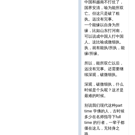
中国和越南不打仗了，
国界安清，喻为能所双
亡。但这只是破了粗
执。远没有完事。
一个能缘以自身为所
缘，比如山东打河南，
可以说成中国人打中国
人。这比喻成微细执。
执，就有能执/所执，能
缘/所缘。
所以，能所双亡以后，
远没有完事。还需要继
续深观，破微细执。
深观，破微细执，什么
时候是个头呢？这才是
最难的时候。
别说我们现代这种part
time 学佛的人，古时候
多少在名师指导下full
time 的行者，一辈子都
僵在这儿，无转身之
路。