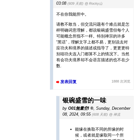
03:08
(609 天前)
@ Rocky山
不在你我能所中。
请教不敢当，但交流问题有个难点就是怎
样明确词意理解，都说银碗盛雪但每个人
可能概念所指不一样。特别禅宗的许多
“黑话”，理解文字上都不易，更别说去对
应功夫和境界的描述或指导了，更更更特
别咱功夫连入门都算不上的情况下。当然
有会功夫境界却不会语言描述的也不在少
数.
发表回复
1888 次浏览
银碗盛雪的一味
by
O01無量空I
,
Sunday, December
08, 2024, 09:55
(608 天前)
@ 禅流
能缘在换取不同的所缘的时
候，或者就是缘取同一个所