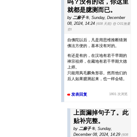
吗？没有的话，你这里
就都是臆测而已。
by
二麻子
,
Sunday, December
08, 2024, 14:24
(608 天前)
@ O01無量
空I
自佛陀以后，凡是用思维推断猜测
佛法方便的，基本没有对的。
有还是有的，在汉地有若干早期的
禅宗祖师，在藏地有若干早期大德
上师。
只能用凤毛麟角形容。然而他们的
后人如果臆测起来，也一样会错。
发表回复
1801 次浏览
上面漏掉句子了。此
贴补完整。
by
二麻子
,
Sunday,
December 08, 2024, 14:29
(608