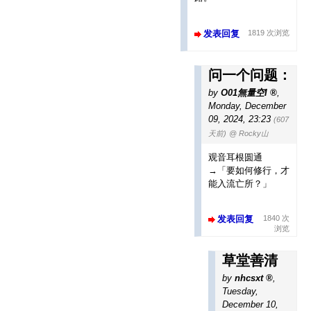
发表回复
1819 次浏览
问一个问题：
by
O01無量空I
,
Monday, December
09, 2024, 23:23
(607
天前)
@ Rocky山
观音耳根圆通
→「要如何修行，才
能入流亡所？」
发表回复
1840 次
浏览
草堂善清
by
nhcsxt
,
Tuesday,
December 10,