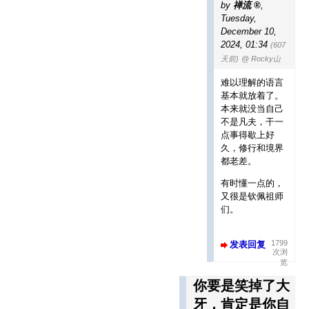
by
禅流
,
Tuesday,
December 10,
2024, 01:34
(607
天前)
@ Rocky山
难以理解的语言
基本就放着了。
本来就没当自己
不是凡夫，干一
点事得歇上好
久，修行和境界
都老差。
有时懂一点的，
又很是钦佩祖师
们。
1799
发表回复
次浏
览
你要是笑掉了大
牙，肯定是你自