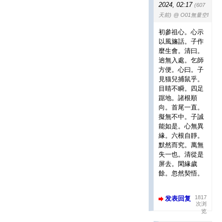
2024, 02:17
(607
天前)
@ O01無量空I
初參祖心。心示
以風旛話。子作
麼生會。清曰。
逈無入處。乞師
方便。心曰。子
見猫兒捕鼠乎。
目睛不瞬。四足
踞地。諸根順
向。首尾一直。
擬無不中。子誠
能如是。心無異
緣。六根自靜。
默然而究。萬無
失一也。清從是
屏去。閑緣歲
餘。忽然契悟。
1817
发表回复
次浏
览