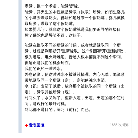
攀缘，换一个术语，能缘/所缘。
能缘，其天生的本性就是缘取（执取）所缘。如初生婴儿
的小嘴去嘬取奶头。佛法如递过来一个假奶嘴，婴儿就换
取所缘，嘬取了这个假奶嘴。
如果婴儿问：莫非这个假奶嘴就是我们要追寻的终极目
标？佛陀也是哭笑不得，这孩子。
能缘在换取不同的所缘的时候，或者就是缘取同一个所
缘，过程是刹那断开/重新缘取。这个刹那断开/重新缘取，
极为迅速。电火烁难追。普通人根本捕捉不到这个瞬间。
但这正是我们的机会所在。
我们的识如一滩浊水。
外息诸缘，使这滩浊水不被继续搞浑。内心无喘，能缘紧
紧地缘取同一个所缘（定）。定能使浊水变清。
水（识）变清了以后，放弃那个被执取的同一个所缘（出
定），缘取其他所缘（观）。
时间久了，水又浑了。重新入定，出定。出定的那个短时
间，是观行的最好时机。
到此都不是目的，练习（前行）而已。
发表回复
1855 次浏览