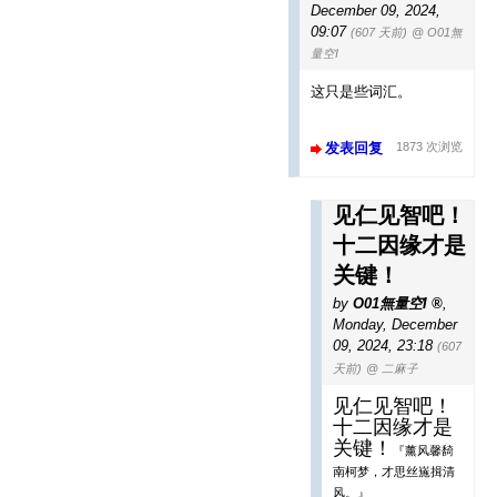
December 09, 2024,
09:07
(607 天前)
@ O01無
量空I
这只是些词汇。
发表回复
1873 次浏览
见仁见智吧！
十二因缘才是
关键！
by
O01無量空I
,
Monday, December
09, 2024, 23:18
(607
天前)
@ 二麻子
见仁见智吧！
十二因缘才是
关键！
『薰风馨䭲
南柯梦，才思丝崺揖清
风。』