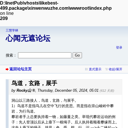
D:\InetPub\vhosts\likebest-
499.package\xinwenwuzhe.com\wwwroot\index.php
on line
209
三慧学林
心闻无遮论坛
登录
搜索：
返回论坛主页
直式显示
收起/展开
鸟道，玄路，展手
by
Rocky山
,
Thursday, December 05, 2024, 05:01
(612 天前)
洞山以三路接人，鸟道，玄路，与展手。
1）鸟道不是指鸟儿在空中飞行的意思。而是指在崇山峻岭中攀
岩，为行鸟道。
攀岩者手上总要执持着一物，如藤蔓之类。举现代攀岩运动的例
子：先人登顶以后从上垂下一根绳子。后人执持着顺着攀缘而上。
这先人垂下的绳子，就是：色，受，想，行，识 —>十二缘起—>