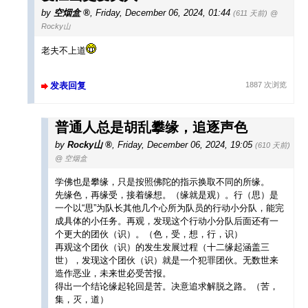
by
空烟盒
,
Friday, December 06, 2024, 01:44
(611 天前)
@
Rocky山
老夫不上道
发表回复
1887 次浏览
普通人总是胡乱攀缘，追逐声色
by
Rocky山
,
Friday, December 06, 2024, 19:05
(610 天前)
@ 空烟盒
学佛也是攀缘，只是按照佛陀的指示换取不同的所缘。
先缘色，再缘受，接着缘想。（缘就是观）。行（思）是
一个以“思”为队长其他几个心所为队员的行动小分队，能完
成具体的小任务。再观，发现这个行动小分队后面还有一
个更大的团伙（识）。（色，受，想，行，识）
再观这个团伙（识）的发生发展过程（十二缘起涵盖三
世），发现这个团伙（识）就是一个犯罪团伙。无数世来
造作恶业，未来世必受苦报。
得出一个结论缘起轮回是苦。决意追求解脱之路。（苦，
集，灭，道）