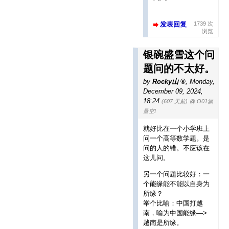
发表回复
1739 次
浏览
银碗盛雪这个问
题问的不太好。
by
Rocky山
,
Monday,
December 09, 2024,
18:24
(607 天前)
@ O01無
量空I
就好比在一个小学班上
问一个高等数学题。是
问的人的错。不应该在
这儿问。
另一个问题比较好：一
个能缘能不能以自身为
所缘？
举个比喻：中国打越
南，喻为中国能缘—>
越南是所缘。