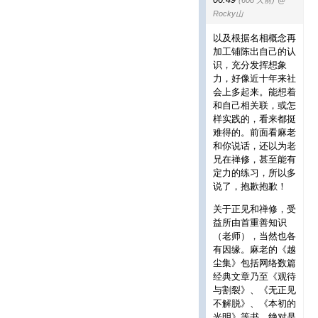
Rocky山
以及根据名相概念再
加工铺陈出自己的认
识，充分发挥想象
力，好像近十年来社
会上多起来。能想着
和自己相关联，或怎
样实践的，看来都挺
难得的。前面看麻老
和你说话，还以为老
兄在禅修，甚至能有
定力的练习，所以多
说了，抱歉抱歉！
关于正见和禅修，受
益所由首重善知识
（老师），当然也各
有因缘。麻老的《越
尘集》包括网络数篇
经典文章乃至《观待
与割裂》、《无正见
不解脱》、《本初的
光明》等书，绝对是