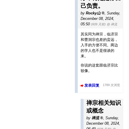
己负责。
by
Rocky山
,
Sunday,
December 08, 2024,
05:50
(609 天前)
@ 禅流
其实同为禅宗，临济宗
和曹洞宗也差的蛮远，
入手的方便不同。两边
的学人也不是很谈的
来。
你说的这套跟临济宗比
较像。
发表回复
1789 次浏览
禅宗相关知识
或概念
by
禅流
,
Sunday,
December 08, 2024,
06:49
(608 天前)
@