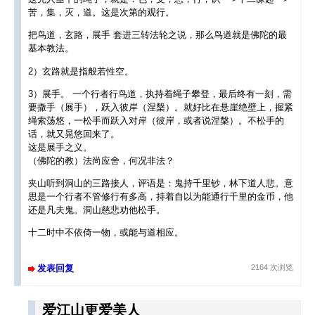
苦，集，灭，道。这是次第的观行。
把鸟道，玄路，展手 套进三转法轮之说，那么鸟道就是佛陀的最
基本教法。
2）玄路就是指般若性空。
3）展手。 一个行者行鸟道，执持着绳子攀登，最后终有一刻，需
要撒手（展手），跃入彼岸（涅槃）。就好比在悬崖绝壁上，握紧
绳索荡悠，一松手而跃入对岸（彼岸，或者说涅槃）。不松手的
话，就又晃悠回来了。
这是展手之义。
（佛陀的教）法尚应舍，何况非法？
夹山听到洞山的三路接人，评语是：鬼持千里钞，林下道人悲。意
思是一个行者不管修行有多高，持着自以为能通行千里的金币，他
还是凡夫鬼。洞山慈悲劝他松手。
十二时中不依倚一物，或能与道相应。
发表回复
2164 次浏览
爱江山更爱美人