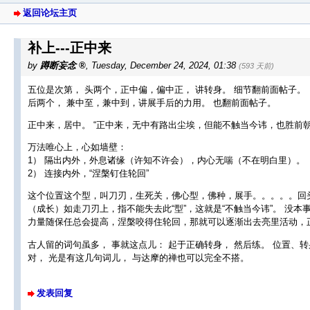
返回论坛主页
补上---正中来
by
蹲断妄念
,
Tuesday, December 24, 2024, 01:38
(593 天前)
五位是次第， 头两个，正中偏，偏中正， 讲转身。 细节翻前面帖子。
后两个， 兼中至，兼中到，讲展手后的力用。 也翻前面帖子。
正中来，居中。 “正中来，无中有路出尘埃，但能不触当今讳，也胜前朝
万法唯心上，心如墙壁：
1） 隔出内外，外息诸缘（许知不许会），内心无喘（不在明白里）。
2） 连接内外，“涅槃钉住轮回”
这个位置这个型，叫刀刃，生死关，佛心型，佛种，展手。。。。。回头
（成长）如走刀刃上，指不能失去此“型”，这就是“不触当今讳”。 没本
力量随保任总会提高，涅槃咬得住轮回，那就可以逐渐出去亮里活动，正
古人留的词句虽多， 事就这点儿： 起于正确转身， 然后练。 位置、转
对， 光是有这几句词儿， 与达摩的禅也可以完全不搭。
发表回复