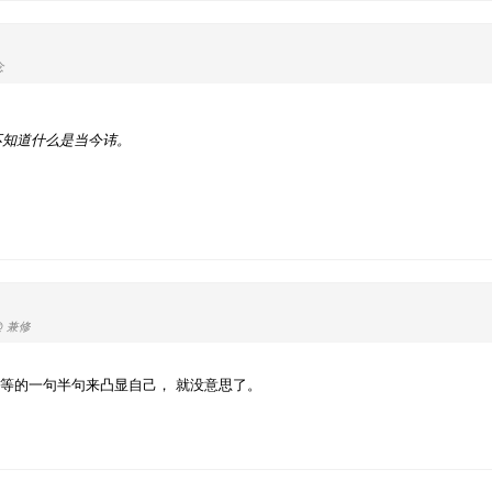
念
不知道什么是当今讳。
@ 兼修
等的一句半句来凸显自己， 就没意思了。