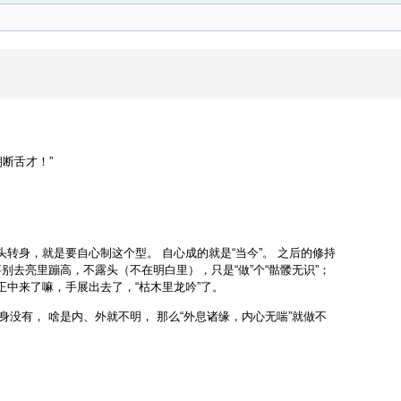
断舌才！”
转身，就是要自心制这个型。 自心成的就是“当今”。 之后的修持
事别去亮里蹦高，不露头（不在明白里），只是“做”个“骷髅无识”；
中来了嘛，手展出去了，“枯木里龙吟”了。
身没有， 啥是内、外就不明， 那么“外息诸缘，内心无喘”就做不