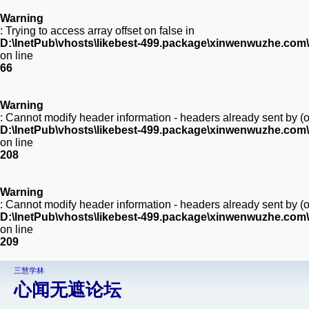
Warning
: Trying to access array offset on false in
D:\InetPub\vhosts\likebest-499.package\xinwenwuzhe.com\
on line
66
Warning
: Cannot modify header information - headers already sent by 
D:\InetPub\vhosts\likebest-499.package\xinwenwuzhe.com
on line
208
Warning
: Cannot modify header information - headers already sent by 
D:\InetPub\vhosts\likebest-499.package\xinwenwuzhe.com
on line
209
三慧学林
心闻无遮论坛