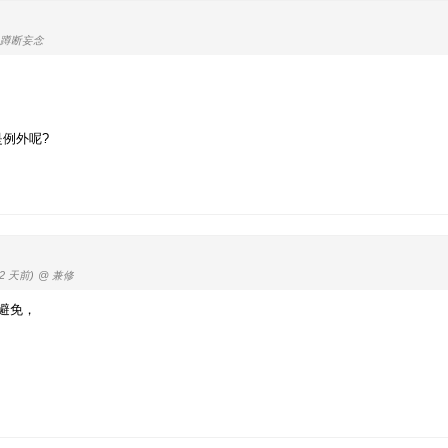
 蹲断妄念
例外呢?
92 天前)
@ 兼修
避免，