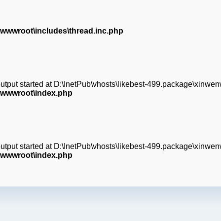
wwwroot\includes\thread.inc.php
(output started at D:\InetPub\vhosts\likebest-499.package\xinw
\wwwroot\index.php
(output started at D:\InetPub\vhosts\likebest-499.package\xinw
\wwwroot\index.php