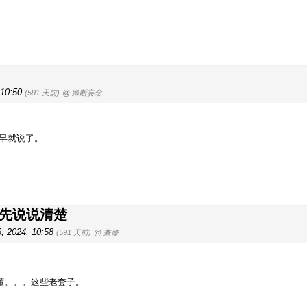
 10:50
(591 天前)
@ 蹲断妄念
识早就说了。
 先说说清楚
, 2024, 10:58
(591 天前)
@ 兼修
懂。。。这些老套子。