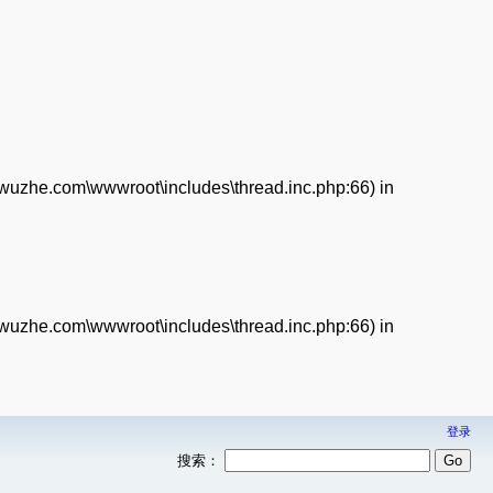
enwuzhe.com\wwwroot\includes\thread.inc.php:66) in
enwuzhe.com\wwwroot\includes\thread.inc.php:66) in
登录
搜索：