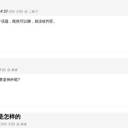
14:10
(592 天前)
@ 二麻子
是个话题，既然可以聊，就没啥判官。
 天前)
@ 兼修
麽是例外呢?
是怎样的
8
(591 天前)
@ 兼修