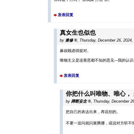
发表回复
真女生也似也
by
兼修
,
Thursday, December 26, 2024,
麻叔顾虑得挺对。
唯物主义是连善恶都不知的恶见---我的认
发表回复
你把什么叫唯物、唯心，
by
蹲断妄念
,
Thursday, December 26
把自己的表达出来，再说别的。
不要一追问就闪展腾挪，或说对方听不