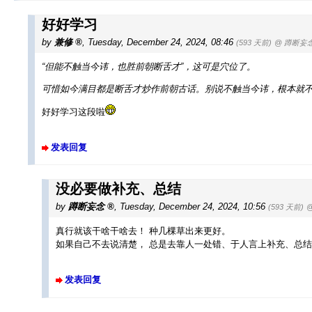
好好学习
by
兼修
,
Tuesday, December 24, 2024, 08:46
(593 天前)
@ 蹲断妄
“但能不触当今讳，也胜前朝断舌才”，这可是穴位了。
可惜如今满目都是断舌才炒作前朝古话。别说不触当今讳，根本就
好好学习这段啦
发表回复
没必要做补充、总结
by
蹲断妄念
,
Tuesday, December 24, 2024, 10:56
(593 天前)
真行就该干啥干啥去！ 种几棵草出来更好。
如果自己不去说清楚， 总是去靠人一处错、于人言上补充、总结
发表回复