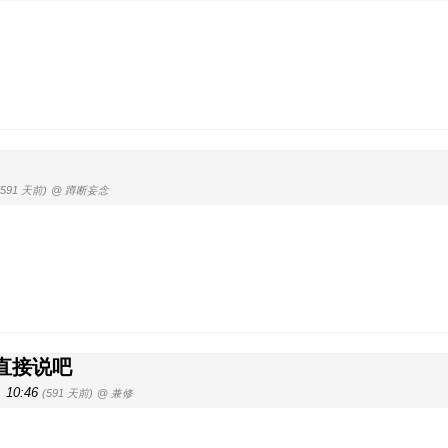
(591 天前)
@ 蹲断妄念
直接说吧
, 10:46
(591 天前)
@ 兼修