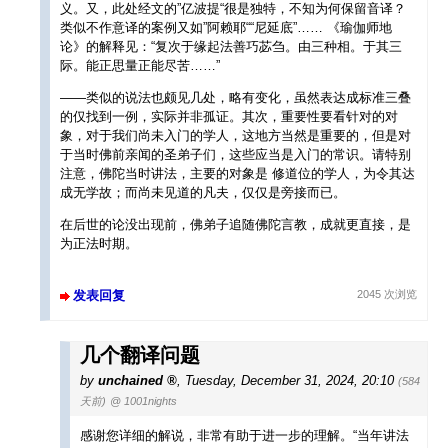
义。又，此处经文的”亿波提“很是独特，不知为何保留音译？
类似不作意译的案例又如”阿赖耶““尼延底”…… 《瑜伽师地
论》的解释见：“复次于缘起法善巧苾刍。由三种相。于其三
际。能正思量正能尽苦……”
——类似的说法也颇见几处，略有变化，虽然表达成标准三叠
的仅找到一例，实际并非孤证。其次，重要性要看针对的对
象，对于我们尚未入门的学人，这地方当然是重要的，但是对
于当时佛前亲闻的圣弟子们，这些应当是入门的常识。请特别
注意，佛陀当时讲法，主要的对象是 修道位的学人，为令其达
成无学故；而尚未见道的凡夫，仅仅是旁接而已。
在后世的论没出现前，佛弟子追随佛陀言教，成就更直接，是
为正法时期。
发表回复
2045 次浏览
几个翻译问题
by
unchained
,
Tuesday, December 31, 2024, 20:10
(584
天前)
@ 1001nights
感谢您详细的解说，非常有助于进一步的理解。“当年讲法