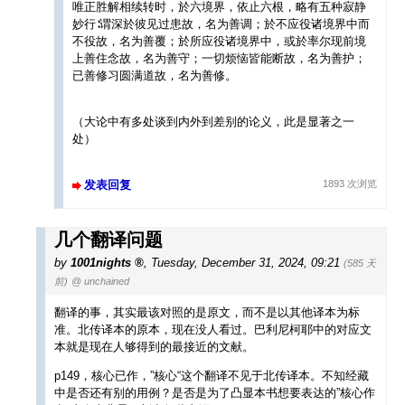
唯正胜解相续转时，於六境界，依止六根，略有五种寂静
妙行∶谓深於彼见过患故，名为善调；於不应役诸境界中而
不役故，名为善覆；於所应役诸境界中，或於率尔现前境
上善住念故，名为善守；一切烦恼皆能断故，名为善护；
已善修习圆满道故，名为善修。
（大论中有多处谈到内外到差别的论义，此是显著之一
处）
发表回复
1893 次浏览
几个翻译问题
by
1001nights
,
Tuesday, December 31, 2024, 09:21
(585 天
前)
@ unchained
翻译的事，其实最该对照的是原文，而不是以其他译本为标
准。北传译本的原本，现在没人看过。巴利尼柯耶中的对应文
本就是现在人够得到的最接近的文献。
p149，核心已作，”核心“这个翻译不见于北传译本。不知经藏
中是否还有别的用例？是否是为了凸显本书想要表达的”核心作