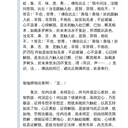
处，集、灭、味、患、离」。佛告比丘 ∶「我今问汝，汝随
问答我。比丘！汝见眼触入处，是我，异我，相在不」？
答言∶「不也，世尊」！佛告比丘∶「善哉！善哉！於此眼触
入处，非我，非异我，不相在，如实知见者，不起诸漏，
心不染著，心得解脱。是名初触入处已断、已知，断其根
本，如截多罗树头，於未来法永不复起，所谓眼识及色。
汝见耳、鼻、舌、身、意触入处，是我，异我，相在
不」？答言∶「不也，世尊」！佛告比丘∶「善哉！善哉！於
耳、鼻、舌、身、意触入处，非我，非异我，不相在。
[P255] 作如是如实知见者，不起诸漏，心不染著，心(2)得
解脱。是名比丘六触入处已断、已知，断其根本，如截多
罗树头，於未来世永(3)不复生，谓（耳识、声┅┅，）意
识、法」。佛说此经已，诸比丘闻佛所说，欢喜奉行。
瑜伽师地论卷90：「定」∶
复次、住内法者，未得定心，尚与外道定心差别，由
智胜故，何况定心！何以故？彼诸外道，虽得定心，乃至
极远，证得非想非非想定，然犹未能於六触处，以其五转
如实了知，心正离欲，证得解脱。是故彼与此正法律，犹
如地、空相去极远。住内法者，虽未得定，但由信闻无我
胜解，便能证得三摩地心，於六触处能断、能知，心得离
欲及证解脱。是故当知於正法律，彼有失坏，此无失坏。