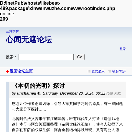
D:\InetPub\vhosts\likebest-
499.package\xinwenwuzhe.com\wwwroot\index.php
on line
209
三慧学林
心闻无遮论坛
登录
搜索：
返回论坛主页
直式显示
收起/展开
《本初的光明》探讨
by
unchained
,
Saturday, December 28, 2024, 08:22
(588 天前)
感谢几位作者创造因缘，引导大家共同学习阿含原典，有一些问题
与大家分享探讨……
北传阿含法义古来罕有注解流传，唯有现代学人打通《瑜伽师地
论》本母与阿含关联而整理《杂阿含经论汇编》，使今人获得了来
自弥勒菩萨的权威注解，阿含全貌结构得以展现。又有海公大德