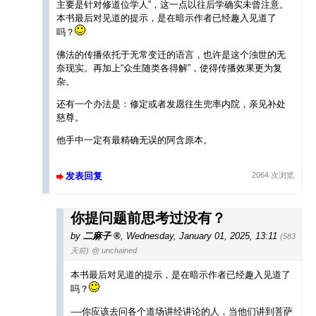
主要是针对修道位学人”，这一点以往后学确实未曾注意。
本书最后对见道的提示，是在暗示作者已经趣入见道了
吗？
佛法的传播依托于无常变迁的语言，也许是这个浊世的无
奈现实。再加上“众生随类各得解”，使得传播效果更为复
杂。
还有一个办法是：修定或者发愿往生兜率内院，亲见补处
慈尊。
他手中一定有最精确无误的阿含原本。
发表回复
2064 次浏览
你提问题前思考过没有？
by
二麻子
,
Wednesday, January 01, 2025, 13:11
(583
天前)
@ unchained
本书最后对见道的提示，是在暗示作者已经趣入见道了
吗？
----你应该去问各个道场讲经讲论的人，当他们讲到菩萨