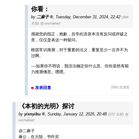
你看：
by
二麻子
,
Tuesday, December 31, 2024, 22:42
(584
天前)
@ unchained
感谢您的指正，抱歉，后学此语原本没有反问或评破之
意，仅仅是表达一种疑问。
根据常识推测，对于重要的法义，重复至少一次并不为
过啊。
----如果你不明说，我没法确定你什么意。但你居然有能
力推测佛意。嘿嘿。
发表回复
2050 次浏览
《本初的光明》探讨
by
yixnyibu
,
Sunday, January 12, 2025, 20:48
(572 天前)
@
unchained
@二麻子
麻公，在大陆，书咋买