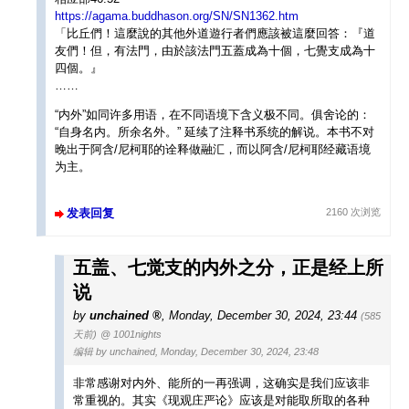
https://agama.buddhason.org/SN/SN1362.htm
「比丘們！這麼說的其他外道遊行者們應該被這麼回答：『道
友們！但，有法門，由於該法門五蓋成為十個，七覺支成為十
四個。』
……
“内外”如同许多用语，在不同语境下含义极不同。俱舍论的：
“自身名内。所余名外。” 延续了注释书系统的解说。本书不对
晚出于阿含/尼柯耶的诠释做融汇，而以阿含/尼柯耶经藏语境
为主。
发表回复
2160 次浏览
五盖、七觉支的内外之分，正是经上所
说
by
unchained
,
Monday, December 30, 2024, 23:44
(585
天前)
@ 1001nights
编辑 by unchained, Monday, December 30, 2024, 23:48
非常感谢对内外、能所的一再强调，这确实是我们应该非
常重视的。其实《现观庄严论》应该是对能取所取的各种