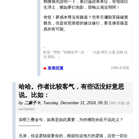
稍微補充說明一下，要討論證果果位，登地或往
生淨土，猶如夢幻泡影，望梅止渴沒用阿！
奇怪！夢感本尊沒有聽過？兜率天彌勒菩薩確實
難見，但是依照唐密的修法修行，要見佛菩薩是
真的有可能。
--
歡迎〝理悟〞的網友們一起 ：『 討論 禪宗 公案 語錄 話
頭 開悟。』
发表回复
1968 次浏览
哈哈。作者比较客气，有些话没好意思
说。比如：
by
二麻子
,
Tuesday, December 31, 2024, 09:31
(585 天前)
@
unchained
深察三叠金句，如果是如此重要，为何佛陀余处不说此义？
------------------
兄弟，你这逻辑挺要命的，根据你这地方的逻辑，后世一切论