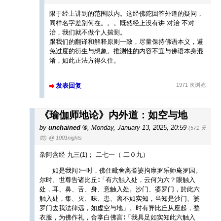
限于经上讲到的范围以内。这经佛陀回答外道的疑问，
同样名字差别何在。。。既然经上没有讲 对治 不对
治，我们就不做个人揣测。
跟我们的翻译和解释原则一致，尽量保持佛语本义，避
免过度的衍生与想象。推测性的内容不宜与佛语本身混
淆，如此正法方得久住。
发表回复
1971 次浏览
《瑜伽师地论》内外道：如空与地
by
unchained
,
Monday, January 13, 2025, 20:59
(571 天
前)
@ 1001nights
杂阿含经 九三(1)； 二七一（ 二０九）
如是我闻∶一时，佛住毗舍离耆婆拘摩罗乐师庵罗园。
尔时、世尊告诸比丘∶「有六触入处，云何为六？眼触入
处，耳、鼻、舌、身、意触入处。沙门、婆罗门，於此六
触入处，集、灭、味、患、离不如实知，当知是沙门、婆
罗门去我法律远，如虚空与地」。时有异比丘从座起，整
衣服，为佛作礼，合掌白佛言∶「我具足如实知此六触入