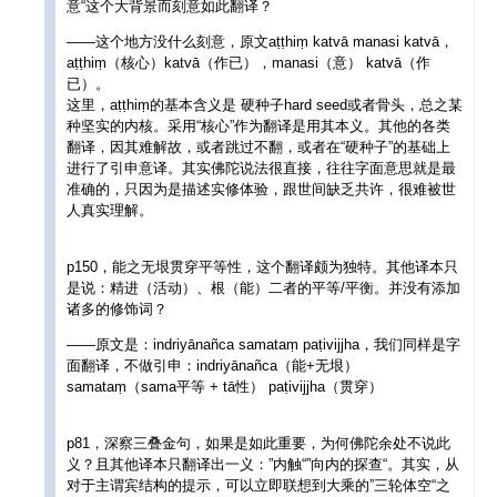
意“这个大背景而刻意如此翻译？
——这个地方没什么刻意，原文aṭṭhiṃ katvā manasi katvā，
aṭṭhiṃ（核心）katvā（作已），manasi（意） katvā（作
已）。
这里，aṭṭhiṃ的基本含义是 硬种子hard seed或者骨头，总之某
种坚实的内核。采用“核心”作为翻译是用其本义。其他的各类
翻译，因其难解故，或者跳过不翻，或者在“硬种子”的基础上
进行了引申意译。其实佛陀说法很直接，往往字面意思就是最
准确的，只因为是描述实修体验，跟世间缺乏共许，很难被世
人真实理解。
p150，能之无垠贯穿平等性，这个翻译颇为独特。其他译本只
是说：精进（活动）、根（能）二者的平等/平衡。并没有添加
诸多的修饰词？
——原文是：indriyānañca samataṃ paṭivijjha，我们同样是字
面翻译，不做引申：indriyānañca（能+无垠）
samataṃ（sama平等 + tā性） paṭivijjha（贯穿）
p81，深察三叠金句，如果是如此重要，为何佛陀余处不说此
义？且其他译本只翻译出一义：”内触“”向内的探查“。其实，从
对于主谓宾结构的提示，可以立即联想到大乘的”三轮体空“之