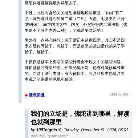
微细执著讲解得最为详细的了。
不过，此处阿含经文的意思准确地说应该是，“内外”有二
义：首先是以是否知道二重（二组）五盖、七觉支而区分
“内外道”；而在内道之中，内贪、外贪等等的二重法相（这
里则不全分为内外二种），全都是要对治的！
另外有一点补充感想：关于后记中谈到四宗，其实不是四
宗的经典写错了、教错了，而是该宗的某些后代的弟子学
错了、解错了。
不仅仅是修学上部宗的某些行者会出现文中的那些问题，
哪怕是修习有部经部，如果见地不对，也有可能修成外道
的。而对于法门本身，有大德指出，阿含经典中也蕴含着
中观乃至密乘的见地和修法。
发表回复
1968 次浏览
我们的立场是，佛陀讲到哪里，解读
也就到那里
by
1001nights
,
Tuesday, December 31, 2024, 08:01
(585 天前)
@ unchained