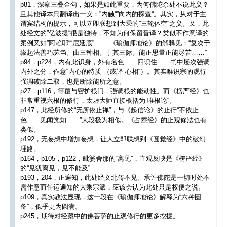
p81，深察三叠金句，如果是如此重要，为何佛陀余处不说此义？
且其他译本只翻译出一义：”内触“”向内的探查“。其实，从对于主
谓宾结构的提示，可以立即联想到大乘的”三轮体空“之义。又，此
处经文的”亿波提“很是独特，不知为何保留音译？类似不作意译的
案例又如”阿赖耶““尼延底”…… 《瑜伽师地论》的解释见：“复次于
缘起法善巧苾刍。由三种相。于其三际。能正思量正能尽苦……”
p94，p224，内有此识身，外有名色……四识住……书中屡次强调
内外之分，作意“内心的特质”（或译”心相“）。其实唯识宗的观行
强调破除二取，也是断除能所之意。
p27，p116，等覆与密护根门，强调根的能动性。而《楞严经》也
非常重视六根的修行，太虚大师直接概括为”唯根论“。
p147，此经所修的“无所依止禅”，与《起信论》的止行“不依止
色……见闻觉知……”大段极为相似。《占察经》的止观修法也有
类似。
p192，无妄想中增加妄想，让人立即联想到《圆觉经》中的破幻
理路。
p164，p105，p122，毗婆舍那的“离见”，直观反映是《楞严经》
的“见犹离见，见不能及”……
p193，204，正遍知，此处经文北传不见。承许佛陀是一切时处不
需作意而任运遍知的大乘宗派，应该会认为此处只是权便之说。
p109，真实教法显现，这一段在《瑜伽师地论》解释为“六种圆
备”，似乎更为圆满。
p245，期待对经藏中的佛菩萨的止观修行的更多挖掘。