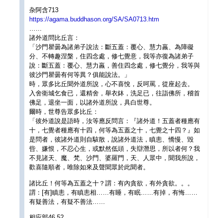
杂阿含713
https://agama.buddhason.org/SA/SA0713.htm
……
諸外道問比丘言：
「沙門瞿曇為諸弟子說法：斷五蓋：覆心、慧力羸、為障礙
分、不轉趣涅槃，住四念處，修七覺意，我等亦復為諸弟子
說：斷五蓋：覆心、慧力羸，善住四念處，修七覺分，我等與
彼沙門瞿曇有何等異？俱能說法。」
時，眾多比丘聞外道所說，心不喜悅，反呵罵，從座起去。
入舍衛城乞食已，還精舍，舉衣鉢，洗足已，往詣佛所，稽首
佛足，退坐一面，以諸外道所說，具白世尊。
爾時，世尊告眾多比丘：
「彼外道說是語時，汝等應反問言：『諸外道！五蓋者種應有
十，七覺者種應有十四，何等為五蓋之十，七覺之十四？』如
是問者，彼諸外道則自駭散，說諸外道法，瞋恚、憍慢、毀
呰、嫌恨，不忍心生，或默然低頭，失辯潛思，所以者何？我
不見諸天、魔、梵、沙門、婆羅門，天、人眾中，聞我所說，
歡喜隨順者，唯除如來及聲聞眾於此聞者。
諸比丘！何等為五蓋之十？謂：有內貪欲，有外貪欲。。。
謂：[有]瞋恚，有瞋恚相……有睡，有眠……有掉，有悔……
有疑善法，有疑不善法……
相应部46.52