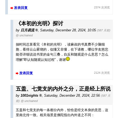
发表回复
2374 次浏览
《本初的光明》探讨
by
日月易流
,
Saturday, December 28, 2024, 10:05
(587 天前)
@ unchained
抽时间总算看完《本初的光明》，读麻叔的书真费不少脑细
胞，看得云山雾绕的，似懂又非懂，在下请教，哪位学友慈悲
能否详细说说书里的金句三叠，自反和随观是什么意思？怎么
理解“即认知随观认知过程”，谢谢
发表回复
2124 次浏览
五盖、七觉支的内外之分，正是经上所说
by
1001nights
,
Saturday, December 28, 2024, 22:56
(587 天
前)
@ unchained
五盖和七觉支的每一条都分内外，恰恰是经文本身的意思，这
里南北传一致。相关场景是佛陀指出内外道之不同：