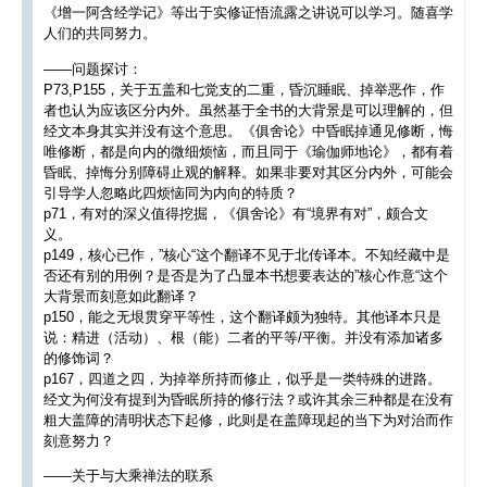
《增一阿含经学记》等出于实修证悟流露之讲说可以学习。随喜学
人们的共同努力。
——问题探讨：
P73,P155，关于五盖和七觉支的二重，昏沉睡眠、掉举恶作，作
者也认为应该区分内外。虽然基于全书的大背景是可以理解的，但
经文本身其实并没有这个意思。《俱舍论》中昏眠掉通见修断，悔
唯修断，都是向内的微细烦恼，而且同于《瑜伽师地论》，都有着
昏眠、掉悔分别障碍止观的解释。如果非要对其区分内外，可能会
引导学人忽略此四烦恼同为内向的特质？
p71，有对的深义值得挖掘，《俱舍论》有“境界有对”，颇合文
义。
p149，核心已作，”核心“这个翻译不见于北传译本。不知经藏中是
否还有别的用例？是否是为了凸显本书想要表达的”核心作意“这个
大背景而刻意如此翻译？
p150，能之无垠贯穿平等性，这个翻译颇为独特。其他译本只是
说：精进（活动）、根（能）二者的平等/平衡。并没有添加诸多
的修饰词？
p167，四道之四，为掉举所持而修止，似乎是一类特殊的进路。
经文为何没有提到为昏眠所持的修行法？或许其余三种都是在没有
粗大盖障的清明状态下起修，此则是在盖障现起的当下为对治而作
刻意努力？
——关于与大乘禅法的联系