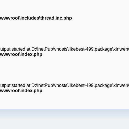
wwwroot\includes\thread.inc.php
(output started at D:\InetPub\vhosts\likebest-499.package\xinw
\wwwroot\index.php
(output started at D:\InetPub\vhosts\likebest-499.package\xinw
\wwwroot\index.php