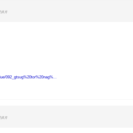
星拱月
gdue/092_gtsug%20tor%20nag%...
星拱月