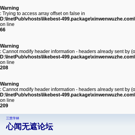
Warning
: Trying to access array offset on false in
D:\InetPub\vhosts\likebest-499.package\xinwenwuzhe.com\
on line
66
Warning
: Cannot modify header information - headers already sent by 
D:\InetPub\vhosts\likebest-499.package\xinwenwuzhe.com
on line
208
Warning
: Cannot modify header information - headers already sent by 
D:\InetPub\vhosts\likebest-499.package\xinwenwuzhe.com
on line
209
三慧学林
心闻无遮论坛