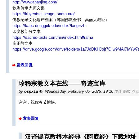
http://www.ahanjing.com/
钦则传承大师文集
https://khyentselineage.tsadra.org/
佛教纪录文化遗产档案（韩国佛教全书、高丽大藏经）
https://kabc.dongguk.edu/index?lang=zh
印度教部分文本
https://sacred-texts.com/hin/index.htm#rama
东正教文本
https://drive.google.com/drive/folders/1a7JdDKHJojt7OIw9MAi7lvYw
发表回复
珍稀宗教文本在线——奇迹宝库
by
ospx1u
,
Wednesday, February 05, 2025, 19:16
(548 天前)
@ 
谢谢，祝你春节愉快。
发表回复
汉译锡克教根本经典《阿底经》下载地址