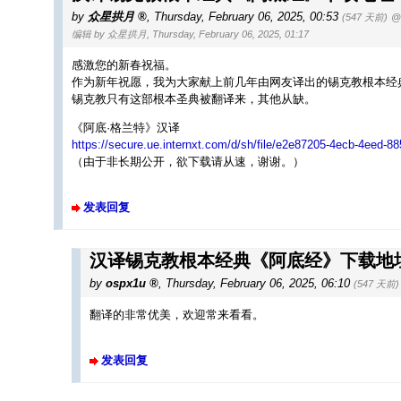
by
众星拱月
,
Thursday, February 06, 2025, 00:53
(547 天前)
@
编辑 by 众星拱月, Thursday, February 06, 2025, 01:17
感激您的新春祝福。
作为新年祝愿，我为大家献上前几年由网友译出的锡克教根本经
锡克教只有这部根本圣典被翻译来，其他从缺。
《阿底·格兰特》汉译
https://secure.ue.internxt.com/d/sh/file/e2e87205-4ecb-4eed-
（由于非长期公开，欲下载请从速，谢谢。）
发表回复
汉译锡克教根本经典《阿底经》下载地
by
ospx1u
,
Thursday, February 06, 2025, 06:10
(547 天前)
翻译的非常优美，欢迎常来看看。
发表回复