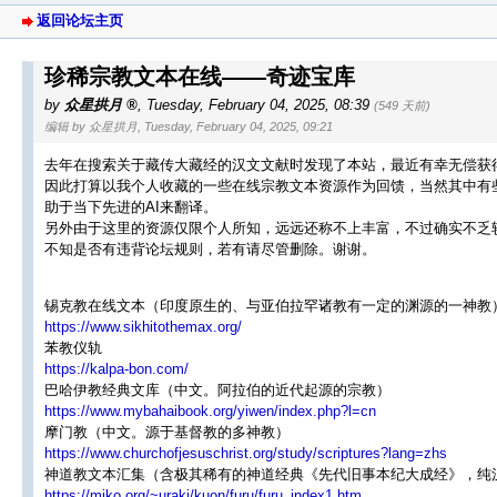
返回论坛主页
珍稀宗教文本在线——奇迹宝库
by
众星拱月
,
Tuesday, February 04, 2025, 08:39
(549 天前)
编辑 by 众星拱月, Tuesday, February 04, 2025, 09:21
去年在搜索关于藏传大藏经的汉文文献时发现了本站，最近有幸无偿获
因此打算以我个人收藏的一些在线宗教文本资源作为回馈，当然其中有
助于当下先进的AI来翻译。
另外由于这里的资源仅限个人所知，远远还称不上丰富，不过确实不乏
不知是否有违背论坛规则，若有请尽管删除。谢谢。
锡克教在线文本（印度原生的、与亚伯拉罕诸教有一定的渊源的一神教
https://www.sikhitothemax.org/
苯教仪轨
https://kalpa-bon.com/
巴哈伊教经典文库（中文。阿拉伯的近代起源的宗教）
https://www.mybahaibook.org/yiwen/index.php?l=cn
摩门教（中文。源于基督教的多神教）
https://www.churchofjesuschrist.org/study/scriptures?lang=zhs
神道教文本汇集（含极其稀有的神道经典《先代旧事本纪大成经》，纯
https://miko.org/~uraki/kuon/furu/furu_index1.htm