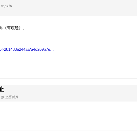
 ospx1u
典《阿底经》。
885f-281480e244aa/a4c269b7e...
址
@ 众星拱月