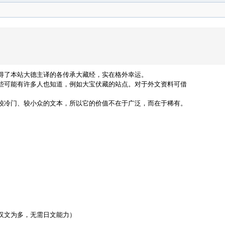
得了本站大德主译的各传承大藏经，实在格外幸运。
些可能有许多人也知道，例如大宝伏藏的站点。对于外文资料可借
较冷门、较小众的文本，所以它的价值不在于广泛，而在于稀有。
）
汉文为多，无需日文能力）