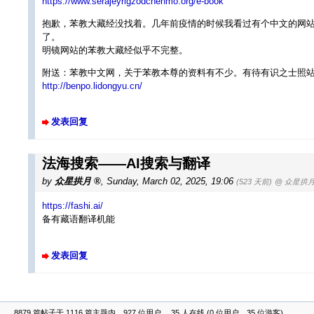
https://www.serajeyrigzodchenmo.org/e-book
抱歉，苯教大藏经没找着。几年前疫情的时候我看过有个中文的网
了。
明镜网站的苯教大藏经似乎不完整。
附送：苯教中文网，关于苯教本尊的资料有不少。有待有识之士照
http://benpo.lidongyu.cn/
发表回复
法海搜索——AI搜索与翻译
by
众星拱月
,
Sunday, March 02, 2025, 19:06
(523 天前)
@ 众星拱
https://fashi.ai/
备有藏语翻译机能
发表回复
8879 篇帖子于 1116 篇主题内，927 位用户， 35 人在线 (0 位用户、35 位游客)