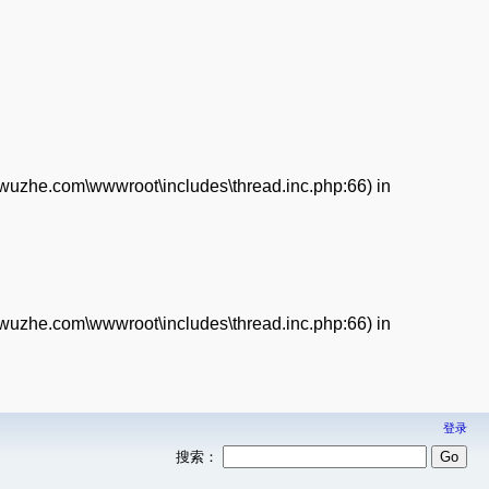
enwuzhe.com\wwwroot\includes\thread.inc.php:66) in
enwuzhe.com\wwwroot\includes\thread.inc.php:66) in
登录
搜索：