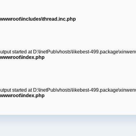
wwwroot\includes\thread.inc.php
(output started at D:\InetPub\vhosts\likebest-499.package\xinw
\wwwroot\index.php
(output started at D:\InetPub\vhosts\likebest-499.package\xinw
\wwwroot\index.php