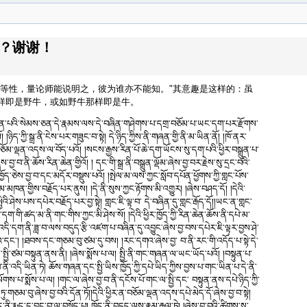
颂？谢谢！
等性，量论师能说明之，彼为谁亦不能知。"其意趣是这样的：虽
样即是野牛，或如野牛那样即是牛。
་པའི་སེམས་ཅན་དེ་རྣམས་ལས་དེ་བཞིན་གཤེགས་པ་དགྲ་བཅོམ་པ་ཡང་དག་པར་རྫོགས་
ཉིད་ཀྱི་སྒྲ་ནི་ངེས་པར་གཟུང་བ་སྟེ། དེ་ཉིད་ཀྱིས་ནི་གཞན་གྱི་ནི་མ་ཡིན་ནོ། །ཁོ་ནར་
བཅོམ་ལྡན་འདས་ལ་བོད་པའོ། །སངས་རྒྱས་རིན་པོ་ཆེ་དག་ཡོངས་སུ་དག་པའི་ཕྱིར་བསྒྲུན་པ་
་བྱ་བ་ནི་ཆོས་རིན་ཆེན་གྱིའོ། ། དང་གི་སྒྲ་ནི་བསྒྲུན་ལྡོམ་ཞེས་བྱ་བར་རྗེས་སུ་དྲང་བའི་
་ཁྱོད་ཅེས་བྱ་བ་དང་མདོར་བསྡུས་པའོ། །སྤེལ་མ་ལས་ཀྱང་སློབ་དཔོན་ཕྱོགས་ཀྱི་གླང་པོས་
མཁན་གྱིས་བརྗོད་པར་ནུས། །དེ་ནི་སུས་ཀྱང་རྟོགས་མི་འགྱུར། །ཞེས་བཤད་དོ། །དེའི་
ེས་པས་དཔེར་བརྗོད་པར་བྱ་སྟེ། གླང་ཇི་ལྟ་བ་ དེ་བཞིན་དུ་གླང་རྒོད་དོ།།ཡང་ན་གླང་
དག་གི་ཚད་མ་ནི་གང་གིས་ཀྱང་མི་ཤེས་སོ། །དེའི་ཕྱིར་ཁྱོད་ཀྱི་རིན་ཆེན་ཆོས་ནི་དཔེ་མ་
་འདི་དག་ནི་ཟླ་བ་ལས་བདུད་རྩི་འཛག་པ་བཞིན་དུ་འབྱུང་ཞེས་བྱ་བས་དཔེར་ཇི་ལྟར་བྱས་ཤེ་
གའ་དང་། །ཐབས་དང་གཅམ་བུ་ཙམ་དུ་བས། །རང་དགའ་ཞེས་བྱ་ བ་ནི་རང་གི་འདོད་པ་སྟེ་དེ་
ྤྱི་ཙམ་བསྟུན་ནས་ནི། །ཞེས་སྨོས་པ་ལ། སྤྱི་ནི་གང་གཞན་ལ་ཡང་ཡོད་པའོ། །བསྟུན་པ་
ནི་འདི་ཡིན་ཏེ། ཆོས་གཞན་དང་སྤྱི་ཡིས་ཁྱོད་ཀྱི་དཔེ་ཡིད་ཀྱིས་བྱས་པ་གང་ཡིན་པ་དེ་ནི་
པ་སྨོས་པ་ལ། །གང་ལ་ཞེས་བྱ་བ་ནི་དངོས་པོ་གང་ལ་སྤྱི་དང་ བསྟུན་ནས་དཔེ་ཉིད་ཀྱི་
་གཅམ་བུ་ཞེས་བྱ་བའི་དོན་ཏོ།།དེའི་ཕྱིར་ན་བཅོམ་ལྡན་འདས་དཔེ་མེད་དོ་ཞེས་བྱ་བ་སྟེ།
ནི་རྨད་དུ་བྱུང་བ་ལ་བསྟོད་པ། ཁྱོད་ནི་བདུད་ལས་རྣམ་རྒྱལ་ཏེ། །ཞེས་བྱ་བའི་ཚིགས་སུ་