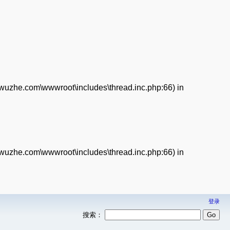
enwuzhe.com\wwwroot\includes\thread.inc.php:66) in
enwuzhe.com\wwwroot\includes\thread.inc.php:66) in
登录
搜索：