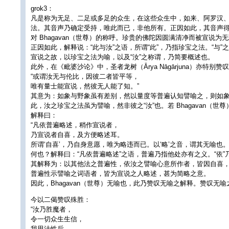
grok3：
凡是称为无足、二足或多足的众生，在这些众生中，如来、阿罗汉、
法。其音声乃确定受持，唯此而已，非他所有。正因如此，其音声得
对 Bhagavan（世尊）的称呼。珍贵的佛陀因圆满清净而被宣说为
正因如此，解释说：“此与汝”之语，所谓“此”，乃指珍宝之法。“与”之
宣说之故，以珍宝之法为喻，以及“汝”之称谓，乃简要概述也。
此外，在《毗婆沙论》中，圣者龙树（Ārya Nāgārjuna）亦特别赞
“或谓汝无与伦比，因彼二者皆平等，
唯有量士能宣说，然彼无人能了知。”
其意为：如象与野象虽有差别，然以量度等普遍认知譬喻之，则如
此，汝之珍宝之法虽为譬喻，然非彼之“汝”也。若 Bhagavan
解释曰：
“凡依普遍略述，稍作宣说者，
乃宣说者自喜，及方便略述耳。
所谓‘自喜’，乃自身意愿，唯为略违而已。以‘略’之音，谓其无喻也。
何也？解释曰：“凡依普遍略述”之语，普遍乃指他处亦有之义。“依”乃
其解释为：以其他法之普遍性，依汝之譬喻心意所作者，皆因自喜，仅
普遍性示譬喻之词语者，皆为宣说之人略述，甚为简略之意。
因此，Bhagavan（世尊）无喻也，此乃赞叹无喻之解释。赞叹无
今以二偈赞叹殊胜：
“汝乃胜魔者，
令一切众生生信，
我思法性后，