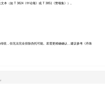
本（如 T 3824《中论颂》或 T 3851《赞颂集》）。
的传统，但无法完全排除伪托可能。若需更精确确认，建议参考《丹珠
u