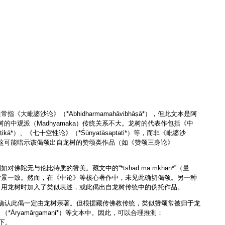
）
婆沙论》（*Abhidharmamahāvibhāṣā*），但此文本是阿
龙树的中观派（Madhyamaka）传统关系不大。龙树的代表作包括《中
aṣṭikā*）、《七十空性论》（*Śūnyatāsaptati*）等，而非《毗婆沙
赞叹”，这可能暗示该偈颂出自龙树的赞颂类作品（如《赞颂三身论》
无与伦比特质的赞美。藏文中的“*tshad ma mkhan*”（量
的背景一致。然而，在《中论》等核心著作中，未见此确切偈颂。另一种
īrti*）在引用龙树时加入了类似表述，或此偈出自龙树传统中的伪托作品。
%确认此偈一定由龙树亲著。但根据藏传佛教传统，类似赞颂常被归于龙
》（*Āryamārgamaṇi*）等文本中。因此，可以合理推测：
下。