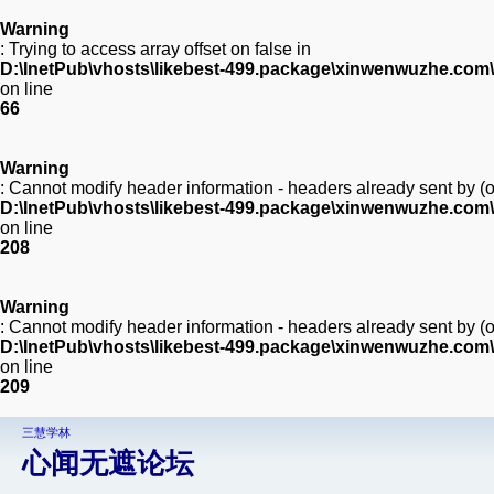
Warning
: Trying to access array offset on false in
D:\InetPub\vhosts\likebest-499.package\xinwenwuzhe.com\
on line
66
Warning
: Cannot modify header information - headers already sent by 
D:\InetPub\vhosts\likebest-499.package\xinwenwuzhe.com
on line
208
Warning
: Cannot modify header information - headers already sent by 
D:\InetPub\vhosts\likebest-499.package\xinwenwuzhe.com
on line
209
三慧学林
心闻无遮论坛