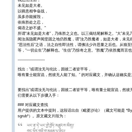
未见如是大者。
以嗔恚相争奋战，
虽多亦能摧毁，
依殊胜处之忍，
偈语之妙不盛。”
所谓“未见如是大者”，乃殊胜之义也。以三偈结尾解释之。“大”未见乃
闻汝虽隐匿声闻坚固之地仍胜魔，谓“汝乃胜魔者，如是大者，未见
“思法性后”之语，法之自性即法性，谓佛法少许思量之后也。从狼至
等，“一切众生”乃解释也。“生信”乃惊奇之意。“胜魔”乃依胜魔而言
-----------------------
找出：“或谓汝无与伦比，因彼二者皆平等，
唯有量士能宣说，然彼无人能了知。” 的对应藏文，并确认这确实是
要找出“或谓汝无与伦比，因彼二者皆平等，唯有量士能宣说，然彼无人
们需要从以下步骤入手：
### 对应藏文查找
用户提供的文本中提到，这段话出自《毗婆沙论》（藏文可能是 *Bye bra
sgrub*）。原文藏文片段为：
ཡང་ན་དེ་ཡང་གྱེ་ཁྱོད་མཚུངས་མིན།།
གང་ཕྱིར་གཉི་ག་མཉམ་པ་ཉིད།།