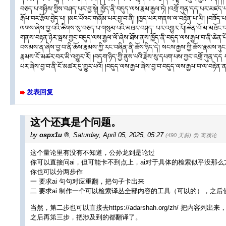
བཅད་པ་གཉིས་ཀྱིས་བཤད་པར་བྱ་སྟེ། ཁྱོད་ནི་བདུད་ལས་རྣམ་རྒྱལ་ཏེ། །འགྲོ་ཀུན་དད་པར་མཛད
རྒོལ་བར་རྩོལ་བྱེད་པ། །མང་པོའང་གཞོམ་པར་བྱ་བ་ནི། །ཁྱད་པར་གནས་ལ་བརྟེན་པ་ཡི། །བཟོད་པའི
ལགས་ཞེས་བྱ་བའི་ཚིགས་སུ་བཅད་པ་གསུམ་པའི་མཐར་བཤད་ པར་འགྱུར་རོ།།ཆེན་པོ་མ་མཐོང་བ་ནི་ཆུང་
གནས་བརྟན་ཉེར་སྦས་ཀྱང་བདུད་ལས་རྒྱལ་ལོ་ཞེས་ཐོས་ནས་ཁྱོད་ནི་བདུད་ལས་རྒྱལ་བ་ནི་ཆེན་པོ་
བསམས་ན་ཞེས་བྱ་བ་ནི་ཆོས་རྣམས་ཀྱི་རང་བཞིན་ནི་ཆོས་ཉིད་དེ། སངས་རྒྱས་ཀྱི་ཆོས་རྣམས་ཉུང་
རྣམས་ངོ་མཚར་བར་མི་འགྱུར་རོ། །བདག་ཉིད་ཀྱི་ནུས་པའི་རྗེས་སུ་དཔག་པས་ཀྱང་འགྲོ་ཀུན་དད 
པར་ཞེས་བྱ་བ་ནི་ངོ་མཚར་དུ་གྱུར་པའོ། །བདུད་ལས་རྒྱལ་ཞེས་བྱ་བ་བདུད་ལས་རྒྱལ་བ་ལ་བརྟེན་
发表回复
这个还真是个问题。
by
ospx1u
,
Saturday, April 05, 2025, 05:27
(490 天前)
@ 离戏论
这个量论里有没有不知道，公孙龙到是论过
你可以直接问ai，但可能卡不到点上，ai对于具体的检索似乎没那
你也可以分两步作
一 要求ai 句句对应重翻，把句子卡出来
二 要求ai 制作一个可以检索译丛全部内容的工具（可以的），之后
当然，第二步也可以直接去https://adarshah.org/zh/ 把内容列出来
之后再第三步，把涉及到的都翻译了。