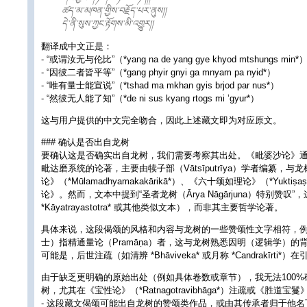
ཚད་མ་མཁན་གྱིས་བརྗོད་པར་ནུས།།
དེ་ནི་སུས་ཀྱང་རྟོགས་མི་འགྱུར།།
翻译成中文正是：
- “或谓汝无与伦比”（*yang na de yang gye khyod mtshungs min*
- “因彼二者皆平等”（*gang phyir gnyi ga mnyam pa nyid*）
- “唯有量士能宣说”（*tshad ma mkhan gyis brjod par nus*）
- “然彼无人能了知”（*de ni sus kyang rtogs mi ’gyur*）
这与用户提供的中文完全吻合，因此上述藏文即为对应原文。
### 确认是否出自龙树
要确认这是否确实出自龙树，我们需要考察其出处。《毗婆沙论》通常指《大毗
毗达磨系统的论著，主要由犊子部（Vātsīputrīya）学者编纂，与
论》（*Mūlamadhyamakakārikā*）、《六十颂如理论》（*Yuktiṣ
论》。然而，文本中提到“圣者龙树（Ārya Nāgārjuna）特别
*Kāyatrayastotra* 或其他类似文本），而非其主要哲学论著。
具体来说，这段偈颂的风格和内容与龙树的一些赞颂性文字相符，例如对佛陀
士）指精通量论（Pramāṇa）者，这与龙树熟悉因明（逻辑学）
可能是，后世注疏（如清辨 *Bhāviveka* 或月称 *Candrak
由于缺乏更明确的原始出处（例如具体卷数或章节），我无法100
树，尤其在《宝性论》（*Ratnagotravibhāga*）注疏或《胜道宝鬘
- 这段藏文偈颂可能出自龙树的赞颂类作品，或由其传承者归于他名