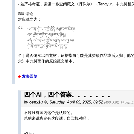
- 若严格考证，需进一步查阅藏文《丹珠尔》（Tengyur）中龙树相关文
### 结论
对应藏文为：
ཡང་ན་དེ་ཡང་གྱེ་ཁྱོད་མཚུངས་མིན།།
གང་ཕྱིར་གཉི་ག་མཉམ་པ་ཉིད།།
ཚད་ཙ ་མཁན་གྱིས་བརྗོད་པར་ནུས།།
དེ་ནི་སུས་ཀྱང་རྟོགས་མི་འགྱུར།།
至于是否确实出自龙树，证据指向可能是其赞颂作品或后人归于他
尔》中龙树著作的原始藏文版本。
发表回复
四个AI，四个答案。。。。。。。
by
ospx1u
,
Saturday, April 05, 2025, 09:52
(490 天前)
@ ospx1
不过只有国内这个是认错的。
总的来说肯定有这段话，自己核对吧，
g2.5p