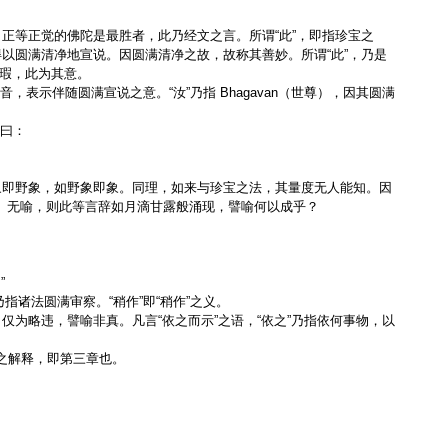
正等正觉的佛陀是最胜者，此乃经文之言。所谓“此”，即指珍宝之
以圆满清净地宣说。因圆满清净之故，故称其善妙。所谓“此”，乃是
无瑕，此为其意。
音，表示伴随圆满宣说之意。“汝”乃指 Bhagavan（世尊），因其圆满
叹曰：
象即野象，如野象即象。同理，如来与珍宝之法，其量度无人能知。因
（世尊）无喻，则此等言辞如月滴甘露般涌现，譬喻何以成乎？
”
指诸法圆满审察。“稍作”即“稍作”之义。
为略违，譬喻非真。凡言“依之而示”之语，“依之”乃指依何事物，以
喻之解释，即第三章也。