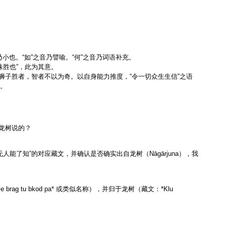
小也。“如”之音乃譬喻。“何”之音乃词语补充。
殊胜也”，此为其意。
狮子胜者，智者不以为奇。以自身能力推度，“令一切众生生信”之语
也。
龙树说的？
能了知”的对应藏文，并确认是否确实出自龙树（Nāgārjuna），我
g tu bkod pa* 或类似名称），并归于龙树（藏文：*Klu