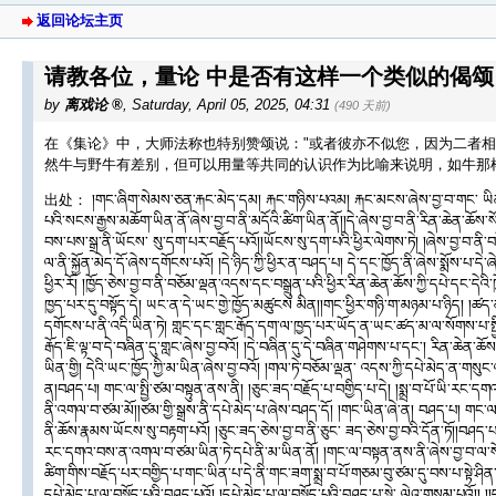
返回论坛主页
请教各位，量论 中是否有这样一个类似的偈
by
离戏论
,
Saturday, April 05, 2025, 04:31
(490 天前)
在《集论》中，大师法称也特别赞颂说："或者彼亦不似您，因为二者相
然牛与野牛有差别，但可以用量等共同的认识作为比喻来说明，如牛那
出处： །གང་ཞིག་སེམས་ཅན་རྐང་མེད་དམ། རྐང་གཉིས་པའམ། རྐང་མངས་ཞེས་བྱ་བ་གང་ ཡིན
པའི་སངས་རྒྱས་མཆོག་ཡིན་ནོ་ཞེས་བྱ་བ་ནི་མདོའི་ཚིག་ཡིན་ནོ།།དེ་ཞེས་བྱ་བ་ནི་རིན་ཆེན་ཆོས་སོ། །
བས་པས་སྒྲ་ནི་ཡོངས་ སུ་དག་པར་བརྗོད་པའོ།།ཡོངས་སུ་དག་པའི་ཕྱིར་ལེགས་ཏེ། །ཞེས་བྱ་བ་ནི་
ལ་ནི་སྐྱོན་མེད་དོ་ཞེས་དགོངས་པའོ། །དེ་ཉིད་ཀྱི་ཕྱིར་ན་བཤད་པ། དེ་དང་ཁྱོད་ནི་ཞེས་སྨོས་པ་དེ་ཞེས
ཕྱིར་རོ། །ཁྱོད་ཅེས་བྱ་བ་ནི་བཅོམ་ལྡན་འདས་དང་བསྒྲུན་པའི་ཕྱིར་རིན་ཆེན་ཆོས་ཀྱི་དཔེ་དང་དེའི
ཁྱད་པར་དུ་བསྟོད་དེ། ཡང་ན་དེ་ཡང་གྱེ་ཁྱོད་མཚུངས མིན།།གང་ཕྱིར་གཉི་ག་མཉམ་པ་ཉིད། །ཚད་མ་
དགོངས་པ་ནི་འདི་ཡིན་ཏེ། གླང་དང་གླང་རྒོད་དག་ལ་ཁྱད་པར་ཡོད་ན་ཡང་ཚད་མ་ལ་སོགས་པ་སྤྱིའི་ཤ
རྒོད་ཇི་ལྟ་བ་དེ་བཞིན་དུ་གླང་ཞེས་བྱ་བའོ། །དེ་བཞིན་དུ་དེ་བཞིན་གཤེགས་པ་དང་། རིན་ཆེན་ཆོས་
ཡིན་གྱི། དེའི་ཡང་ཁྱོད་ཀྱི་མ་ཡིན་ཞེས་བྱ་བའོ། །གལ་ཏེ་བཅོམ་ལྡན་ འདས་ཀྱི་དཔེ་མེད་ན་གསུང
ན།བཤད་པ། གང་ལ་སྤྱི་ཙམ་བསྟུན་ནས་ནི། །ཅུང་ཟད་བརྗོད་པ་བགྱིད་པ་དེ། །སྨྲ་བ་པོ་ཡི་རང་ད
ནི་འགལ་བ་ཙམ་མོ།།ཙམ་གྱི་སྒྲས་ནི་དཔེ་མེད་པ་ཞེས་བཤད་དོ། །གང་ཡིན་ཞེ་ན། བཤད་པ། གང་ལ་ས
ནི་ཆོས་རྣམས་ཡོངས་སུ་བརྟག་པའོ། །ཅུང་ཟད་ཅེས་བྱ་བ་ནི་ཅུང་ ཟད་ཅེས་བྱ་བའི་དོན་ཏོ།།བཤད་པ་
རང་དགའ་བས་ན་འགལ་བ་ཙམ་ཡིན་ཏེ་དཔེ་ནི་མ་ཡིན་ནོ། །གང་ལ་བསྟན་ནས་ནི་ཞེས་བྱ་བ་ལ་སོགས་
ཚིག་གིས་བརྗོད་པར་བགྱིད་པ་གང་ཡིན་པ་དེ་ནི་གང་ཟག་སྨྲ་བ་པོ་གཅམ་བུ་ཙམ་དུ་བས་པ་སྟེ་ཤིན་ཏུ
དཔེ་མེད་པ་ལ་བསྟོད་པའི་བཤད་པའོ། །དཔེ་མེད་པ་ལ་བསྟོད་པའི་བཤད་པ་སྟེ་ ལེའུ་གསུམ་པའོ།། །།ད་