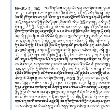
翻译成汉语：出处： །གང་ཞིག་སེམས་ཅན་རྐང་མེད་དམ། རྐང་གཉིས་པའམ། རྐང་མངས་ཞེས
ཡང་དག་པར་རྫོགས་པའི་སངས་རྒྱས་མཆོག་ཡིན་ནོ་ཞེས་བྱ་བ་ནི་མདོའི་ཚིག་ཡིན་ནོ།།དེ་ཞེས་བྱ་བ
ཡིན་ནོ། །ཁོ་ནར་བས་པས་སྒྲ་ནི་ཡོངས་ སུ་དག་པར་བརྗོད་པའོ།།ཡོངས་སུ་དག་པའི་ཕྱིར་ལེ
པའི་ཕྱིར་བསྒྲུན་པ་ལ་ནི་སྐྱོན་མེད་དོ་ཞེས་དགོངས་པའོ། །དེ་ཉིད་ཀྱི་ཕྱིར་ན་བཤད་པ། དེ་དང་ཁྱ
རྗེས་སུ་དྲང་བའི་ཕྱིར་རོ། །ཁྱོད་ཅེས་བྱ་བ་ནི་བཅོམ་ལྡན་འདས་དང་བསྒྲུན་པའི་ཕྱིར་རིན་ཆེན
ཕྱོགས་ཀྱི་གླང་པོས་ཁྱད་པར་དུ་བསྟོད་དེ། ཡང་ན་དེ་ཡང་གྱེ་ཁྱོད་མཚུངས མིན།།གང་ཕྱིར་ག
བཤད་དོ། །དེའི་དགོངས་པ་ནི་འདི་ཡིན་ཏེ། གླང་དང་གླང་རྒོད་དག་ལ་ཁྱད་པར་ཡོད་ན་ཡང་ཚད་མ་
ཡང་ན་གླང་རྒོད་ཇི་ལྟ་བ་དེ་བཞིན་དུ་གླང་ཞེས་བྱ་བའོ། །དེ་བཞིན་དུ་དེ་བཞིན་གཤེགས་པ་དང་
ནི་དཔེ་མ་ཡིན་གྱི། དེའི་ཡང་ཁྱོད་ཀྱི་མ་ཡིན་ཞེས་བྱ་བའོ། །གལ་ཏེ་བཅོམ་ལྡན་ འདས་ཀྱི་
ལྟར་བྱས་ཤེ་ན།བཤད་པ། གང་ལ་སྤྱི་ཙམ་བསྟུན་ནས་ནི། །ཅུང་ཟད་བརྗོད་པ་བགྱིད་པ་དེ། །
འདོད་པ་སྟེ་དེ་ནི་འགལ་བ་ཙམ་མོ།།ཙམ་གྱི་སྒྲས་ནི་དཔེ་མེད་པ་ཞེས་བཤད་དོ། །གང་ཡིན་ཞེ
པའོ། །བསྟུན་པ་ནི་ཆོས་རྣམས་ཡོངས་སུ་བརྟག་པའོ། །ཅུང་ཟད་ཅེས་བྱ་བ་ནི་ཅུང་ ཟད་ཅེས་བྱ་བ
གང་ཡིན་པ་དེ་ནི་རང་དགའ་བས་ན་འགལ་བ་ཙམ་ཡིན་ཏེ་དཔེ་ནི་མ་ཡིན་ནོ། །གང་ལ་བསྟན་ནས
བསྟུན་ནས་དཔེ་ཉིད་ཀྱི་ཚིག་གིས་བརྗོད་པར་བགྱིད་པ་གང་ཡིན་པ་དེ་ནི་གང་ཟག་སྨྲ་བ་པོ་གཅ
དཔེ་མེད་དོ་ཞེས་བྱ་བ་སྟེ། དཔེ་མེད་པ་ལ་བསྟོད་པའི་བཤད་པའོ། །དཔེ་མེད་པ་ལ་བསྟོད་པའི་བཤད
ཞེས་བྱ་བའི་ཚིགས་སུ་བཅད་པ་གཉིས་ཀྱིས་བཤད་པར་བྱ་སྟེ། ཁྱོད་ནི་བདུད་ལས་རྣམ་རྒྱལ་
མཐོང་ངོ་།།སྡང་བས་རྒོལ་བར་རྩོལ་བྱེད་པ། །མང་པོའང་གཞོམ་པར་བྱ་བ་ནི། །ཁྱད་པར་གནས་ལ
ནི་རྨད་དུ་བྱུང་བ་ལགས་ཞེས་བྱ་བའི་ཚིགས་སུ་བཅད་པ་གསུམ་པའི་མཐར་བཤད་ པར་འགྱུར་རོ།།ཆེན
ཁྱོད་ཀྱི་ཉན་ཐོས་གནས་བརྟན་ཉེར་སྦས་ཀྱང་བདུད་ལས་རྒྱལ་ལོ་ཞེས་ཐོས་ནས་ཁྱོད་ནི་བདུད་
ཆོས་ཉིད་རྗེས་བསམས་ན་ཞེས་བྱ་བ་ནི་ཆོས་རྣམས་ཀྱི་རང་བཞིན་ནི་ཆོས་ཉིད་དེ། སངས་རྒྱས་ཀྱ
མཁས་པ་རྣམས་ངོ་མཚར་བར་མི་འགྱུར་རོ། །བདག་ཉིད་ཀྱི་ནུས་པའི་རྗེས་སུ་དཔག་པས་ཀྱང་འ
།དད་པར་ཞེས་བྱ་བ་ནི་ངོ་མཚར་དུ་གྱུར་པའོ། །བདུད་ལས་རྒྱལ་ཞེས་བྱ་བ་བདུད་ལས་རྒྱལ་བ་