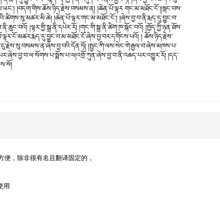
་པ་ཡང་། །བདག་གིས་ཆོས་ཉིད་རྗེས་བསམས་ན། །ཆེན་པོ་ལྟར གང་མ་མཐོང་ངོ་།།སྡང་བས་
་ཚིགས་སུ་མཚར་མི་ཆེ། །ཆེན་པོ་ལྟར་གང་མ་མཐོང་ངོ་། །ཞེས་བྱ་བ་ནི་རྨད་དུ་བྱུང་བ་
བའོ། །ལྟར་གྱི་སྒྲ་ནི་དཔེར་རོ། །གང་གི་སྒྲ་ནི་ཚིག་ཁ་སྐོང་བའོ། །ཁྱོད་ཀྱི་ཉན་ཐོས་
ལྟར་ངོ་མཚར་རྨད་དུ་བྱུང་བ་མ་མཐོང་ངོ་ཞེས་བྱ་བར་དགོངས་པའོ། ། ཆོས་ཉིད་རྗེས་
ངུ་རྗེས་སུ་བསམས་ན་ཞེས་བྱ་བའི་དོན་ཏོ། །སྤྱང་ཀི་ལས་སེང་གེ་རྒྱལ་བ་ཞེས་མཁས་པ་
པར་ཞེས་བྱ་བ་ལ་སོགས་པ་སྨོས་པ་ལ།འགྲོ་ཀུན་ཞེས་བྱ་བ་ནི་འཆད་པར་འགྱུར་རོ། །དད་
ནས་སོ།
么方便，除非很有名且翻译固定的，
使用
，