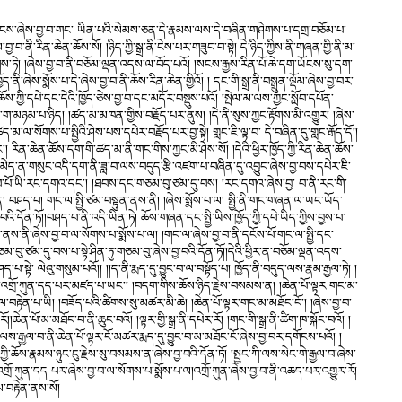
་བྱ་བ་གང་ ཡིན་པའི་སེམས་ཅན་དེ་རྣམས་ལས་དེ་བཞིན་གཤེགས་པ་དགྲ་བཅོམ་པ་
་ནི་རིན་ཆེན་ཆོས་སོ། །ཉིད་ཀྱི་སྒྲ་ནི་ངེས་པར་གཟུང་བ་སྟེ། དེ་ཉིད་ཀྱིས་ནི་གཞན་གྱི་ནི་མ་
གས་ཏེ། །ཞེས་བྱ་བ་ནི་བཅོམ་ལྡན་འདས་ལ་བོད་པའོ། །སངས་རྒྱས་རིན་པོ་ཆེ་དག་ཡོངས་སུ་དག་
ོད་ནི་ཞེས་སྨོས་པ་དེ་ཞེས་བྱ་བ་ནི་ཆོས་རིན་ཆེན་གྱིའོ། ། དང་གི་སྒྲ་ནི་བསྒྲུན་ལྡོམ་ཞེས་བྱ་བར་
་ཆོས་ཀྱི་དཔེ་དང་དེའི་ཁྱོད་ཅེས་བྱ་བ་དང་མདོར་བསྡུས་པའོ། །སྤེལ་མ་ལས་ཀྱང་སློབ་དཔོན་
ཉི་ག་མཉམ་པ་ཉིད། །ཚད་མ་མཁན་གྱིས་བརྗོད་པར་ནུས། །དེ་ནི་སུས་ཀྱང་རྟོགས་མི་འགྱུར། །ཞེས་
ལ་སོགས་པ་སྤྱིའི་ཤེས་པས་དཔེར་བརྗོད་པར་བྱ་སྟེ། གླང་ཇི་ལྟ་བ་ དེ་བཞིན་དུ་གླང་རྒོད་དོ།།
། རིན་ཆེན་ཆོས་དག་གི་ཚད་མ་ནི་གང་གིས་ཀྱང་མི་ཤེས་སོ། །དེའི་ཕྱིར་ཁྱོད་ཀྱི་རིན་ཆེན་ཆོས་
དཔེ་མེད་ན་གསུང་འདི་དག་ནི་ཟླ་བ་ལས་བདུད་རྩི་འཛག་པ་བཞིན་དུ་འབྱུང་ཞེས་བྱ་བས་དཔེར་ཇི་
སྨྲ་བ་པོ་ཡི་རང་དགའ་དང་། །ཐབས་དང་གཅམ་བུ་ཙམ་དུ་བས། །རང་དགའ་ཞེས་བྱ་ བ་ནི་རང་གི་
་ན། བཤད་པ། གང་ལ་སྤྱི་ཙམ་བསྟུན་ནས་ནི། །ཞེས་སྨོས་པ་ལ། སྤྱི་ནི་གང་གཞན་ལ་ཡང་ཡོད་
འི་དོན་ཏོ།།བཤད་པ་ནི་འདི་ཡིན་ཏེ། ཆོས་གཞན་དང་སྤྱི་ཡིས་ཁྱོད་ཀྱི་དཔེ་ཡིད་ཀྱིས་བྱས་པ་
་ནི་ཞེས་བྱ་བ་ལ་སོགས་པ་སྨོས་པ་ལ། །གང་ལ་ཞེས་བྱ་བ་ནི་དངོས་པོ་གང་ལ་སྤྱི་དང་
མ་བུ་ཙམ་དུ་བས་པ་སྟེ་ཤིན་ཏུ་གཅམ་བུ་ཞེས་བྱ་བའི་དོན་ཏོ།།དེའི་ཕྱིར་ན་བཅོམ་ལྡན་འདས་
་པ་སྟེ་ ལེའུ་གསུམ་པའོ།། །།ད་ནི་རྨད་དུ་བྱུང་བ་ལ་བསྟོད་པ། ཁྱོད་ནི་བདུད་ལས་རྣམ་རྒྱལ་ཏེ། །
ཏེ། །འགྲོ་ཀུན་དད་པར་མཛད་པ་ཡང་། །བདག་གིས་ཆོས་ཉིད་རྗེས་བསམས་ན། །ཆེན་པོ་ལྟར གང་མ་
་བརྟེན་པ་ཡི། །བཟོད་པའི་ཚིགས་སུ་མཚར་མི་ཆེ། །ཆེན་པོ་ལྟར་གང་མ་མཐོང་ངོ་། །ཞེས་བྱ་བ་
་པོ་མ་མཐོང་བ་ནི་ཆུང་བའོ། །ལྟར་གྱི་སྒྲ་ནི་དཔེར་རོ། །གང་གི་སྒྲ་ནི་ཚིག་ཁ་སྐོང་བའོ། །
ལས་རྒྱལ་བ་ནི་ཆེན་པོ་ལྟར་ངོ་མཚར་རྨད་དུ་བྱུང་བ་མ་མཐོང་ངོ་ཞེས་བྱ་བར་དགོངས་པའོ། །
ི་ཆོས་རྣམས་ཉུང་ངུ་རྗེས་སུ་བསམས་ན་ཞེས་བྱ་བའི་དོན་ཏོ། །སྤྱང་ཀི་ལས་སེང་གེ་རྒྱལ་བ་ཞེས་
གྲོ་ཀུན་དད པར་ཞེས་བྱ་བ་ལ་སོགས་པ་སྨོས་པ་ལ།འགྲོ་ཀུན་ཞེས་བྱ་བ་ནི་འཆད་པར་འགྱུར་རོ།
ལ་བརྟེན་ནས་སོ།