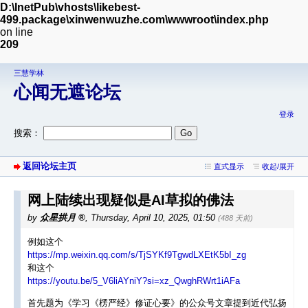
D:\InetPub\vhosts\likebest-
499.package\xinwenwuzhe.com\wwwroot\index.php
on line
209
三慧学林
心闻无遮论坛
登录
搜索：
返回论坛主页
直式显示
收起/展开
网上陆续出现疑似是AI草拟的佛法
by
众星拱月
,
Thursday, April 10, 2025, 01:50
(488 天前)
例如这个
https://mp.weixin.qq.com/s/TjSYKf9TgwdLXEtK5bI_zg
和这个
https://youtu.be/5_V6liAYniY?si=xz_QwghRWrt1iAFa
首先题为《学习《楞严经》修证心要》的公众号文章提到近代弘扬