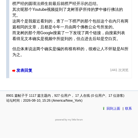
楞严经的圆瑛法师生前最后就楞严经开示的总结。
其次呢那个Youtube视频提到了龙树菩萨所传的梦中修行佛法的
咒。
这两个是我最近看到的，查了一下楞严的那个包括这个在内只有两
篇相同的文章，且都是今年一月由两个佛教公众号所发的。
而龙树的那个用Google搜索了一下发现了两个链接，由搜索列表
看得见文本确实是视频中所提到的，但点进去后却是空白页。
但总体来说这两个确实是编的有模有样的，很难让人不怀疑是AI所
为之。
发表回复
1441 次浏览
8901 篇帖子于 1117 篇主题内，927 位用户， 17 人在线 (0 位用户、17 位游客)
论坛时间：2026-08-10, 15:26 (America/New_York)
回到上面
联系
powered by my little forum