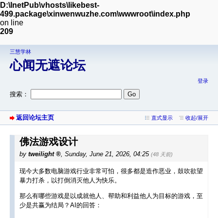
D:\InetPub\vhosts\likebest-
499.package\xinwenwuzhe.com\wwwroot\index.php
on line
209
三慧学林
心闻无遮论坛
登录
搜索：
返回论坛主页
直式显示
收起/展开
佛法游戏设计
by
tweilight
,
Sunday, June 21, 2026, 04:25
(48 天前)
现今大多数电脑游戏行业非常可怕，很多都是造作恶业，鼓吹欲望
暴力打杀，以打倒消灭他人为快乐。
那么有哪些游戏是以成就他人、帮助和利益他人为目标的游戏，至
少是共赢为结局？AI的回答：