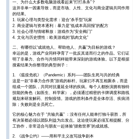
一、为什么大多数电脑游戏看起来“打打杀杀”？
这并非单一因素导致，而是市场、人性、文化与商业逻辑共同作用
的结果。
1. 玩家心理与类型化需求：迎合“杀手型”玩家
2. 商业逻辑与资本逐利：暴力是“低成本高回报”的配方
3. 社会心理与情绪释放：游戏作为“安全阀门”
4. 文化与历史惯性：欧美游戏的“肌肉文化”
二、有哪些以“成就他人、帮助他人、共赢”为目标的游戏？
幸运的是，游戏产业同样孕育了一批反其道而行之的作品。它们证
明了非暴力、合作与共情同样能带来深刻的游戏体验。以下是根据
搜索结果为你整理的典型例子：
1. 《瘟疫危机》（Pandemic）系列——团队生死与共的经典
这是一款“非暴力合作类”游戏的标杆。玩家们不再互相厮杀，而是
组成一个团队，共同对抗蔓延全球的疾病。每个人都扮演拥有独特
技能的角色（如医生、科学家），必须通过精密的卡牌调度和路线
规划来研发解药、控制疫情。游戏的胜利条件是全体存活、疾病消
除；失败则是全员死亡。
它的核心魅力在于 “共输共赢” ：没有任何人能单打独斗获胜，所
有决策都必须以团队利益为出发点。这迫使玩家必须互相提醒、分
工协作，非常适合与朋友一起体验“拯救世界”的成就感。
2. 《战争公约》——用和平主义改写战争剧本