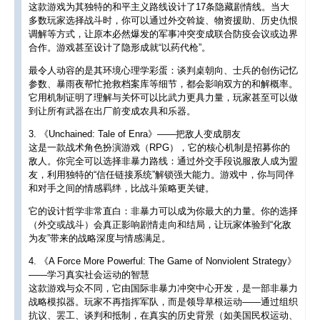
这款游戏为其独特的和平主义路线设计了17条隐藏剧情线。当大
多数玩家选择战斗时，你可以通过外交斡旋、物资援助、历史仇恨
调解等方式，让原本必然爆发的军事冲突变成联合防疫会议或边界
合作。游戏甚至设计了隐形成就“以药代枪”。
最令人动容的是其环境心理学彩蛋：谈判桌朝向、士兵的创伤记忆
参数、暴雨夜帮忙抢救档案库等细节，都会影响双方的和解概率。
它用机制证明了理解与关怀可以比武力更具力量，玩家甚至可以做
到让所有武器在出厂前变成农具和乐器。
3. 《Unchained: Tale of Enra》——把敌人变成朋友
这是一款战术角色扮演游戏（RPG），它的核心机制是招募你的
敌人。你完全可以选择非暴力路线：通过外交手段说服敌人成为盟
友，利用独特的“信任链接系统”解锁强大能力。游戏中，你与同伴
和对手之间的情感羁绊，比战斗策略更关键。
它的设计哲学非常直白：非暴力可以成为你最大的力量。你的选择
（外交或战斗）会真正影响剧情走向和结局，让玩家体验到“化敌
为友”带来的战略深度与情感满足。
4. 《A Force More Powerful: The Game of Nonviolent Strategy》
——学习真实社会运动的智慧
这款游戏与众不同，它由国际非暴力冲突中心开发，是一部非暴力
战略模拟器。玩家不再指挥军队，而是领导草根运动——通过组织
抗议、罢工、谈判和抵制，在真实的历史背景（如美国民权运动、