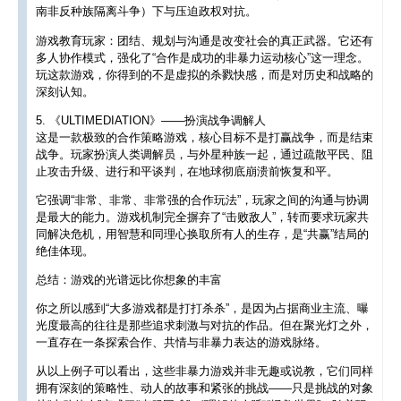
南非反种族隔离斗争）下与压迫政权对抗。
游戏教育玩家：团结、规划与沟通是改变社会的真正武器。它还有
多人协作模式，强化了“合作是成功的非暴力运动核心”这一理念。
玩这款游戏，你得到的不是虚拟的杀戮快感，而是对历史和战略的
深刻认知。
5. 《ULTIMEDIATION》——扮演战争调解人
这是一款极致的合作策略游戏，核心目标不是打赢战争，而是结束
战争。玩家扮演人类调解员，与外星种族一起，通过疏散平民、阻
止攻击升级、进行和平谈判，在地球彻底崩溃前恢复和平。
它强调“非常、非常、非常强的合作玩法”，玩家之间的沟通与协调
是最大的能力。游戏机制完全摒弃了“击败敌人”，转而要求玩家共
同解决危机，用智慧和同理心换取所有人的生存，是“共赢”结局的
绝佳体现。
总结：游戏的光谱远比你想象的丰富
你之所以感到“大多游戏都是打打杀杀”，是因为占据商业主流、曝
光度最高的往往是那些追求刺激与对抗的作品。但在聚光灯之外，
一直存在一条探索合作、共情与非暴力表达的游戏脉络。
从以上例子可以看出，这些非暴力游戏并非无趣或说教，它们同样
拥有深刻的策略性、动人的故事和紧张的挑战——只是挑战的对象