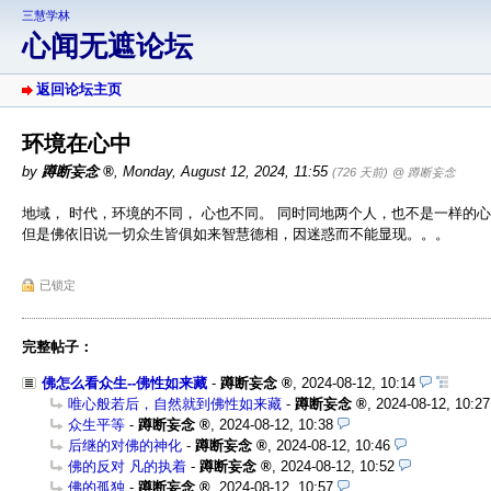
三慧学林
心闻无遮论坛
返回论坛主页
环境在心中
by
蹲断妄念
,
Monday, August 12, 2024, 11:55
(726 天前)
@ 蹲断妄念
地域， 时代，环境的不同， 心也不同。 同时同地两个人，也不是一样的
但是佛依旧说一切众生皆俱如来智慧德相，因迷惑而不能显现。。。
已锁定
完整帖子：
佛怎么看众生--佛性如来藏
-
蹲断妄念
,
2024-08-12, 10:14
唯心般若后，自然就到佛性如来藏
-
蹲断妄念
,
2024-08-12, 10:27
众生平等
-
蹲断妄念
,
2024-08-12, 10:38
后继的对佛的神化
-
蹲断妄念
,
2024-08-12, 10:46
佛的反对 凡的执着
-
蹲断妄念
,
2024-08-12, 10:52
佛的孤独
-
蹲断妄念
,
2024-08-12, 10:57