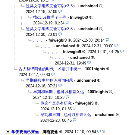
2024-12-16, 10:17
这类文字组织完全可以c3.5s
-
unchained
,
2024-12-18, 07:09
找c3.5s推理了一些
-
fniwegbi9
,
2024-12-19, 01:34
这类文字组织完全可以c3.5s
-
unchained
,
2024-12-30, 20:01
。。。
-
fniwegbi9
,
2024-12-30, 20:14
。。。
-
unchained
,
2024-12-31, 00:00
。。。
-
fniwegbi9
,
2024-12-31, 01:25
。。。
-
unchained
,
2024-12-31, 19:49
古人翻译阿含的时代，术语并未统一
-
1001nights
,
2024-12-17, 09:43
早期佛典中的翻译用词问题
-
unchained
,
2024-12-18, 07:21
早期和早期，也可以相差久远
-
1001nights
,
2024-12-18, 10:23
你这个真是有研究
-
fniwegbi9
,
2024-12-19, 01:36
早期和早期，也可以相差久远
-
unchained
,
2024-12-23, 06:46
学佛要自己来当
-
蹲断妄念
,
2024-12-10, 09:54