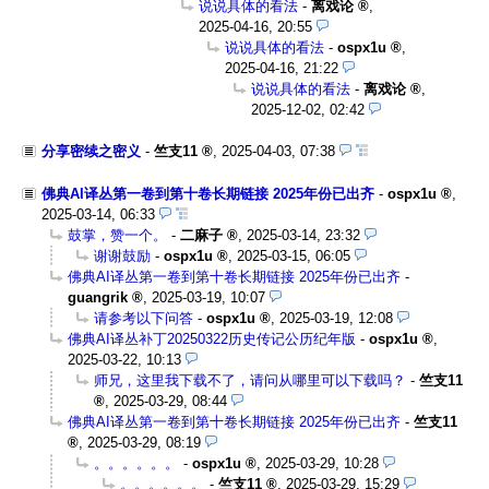
说说具体的看法
-
离戏论
,
2025-04-16, 20:55
说说具体的看法
-
ospx1u
,
2025-04-16, 21:22
说说具体的看法
-
离戏论
,
2025-12-02, 02:42
分享密续之密义
-
竺支11
,
2025-04-03, 07:38
佛典AI译丛第一卷到第十卷长期链接 2025年份已出齐
-
ospx1u
,
2025-03-14, 06:33
鼓掌，赞一个。
-
二麻子
,
2025-03-14, 23:32
谢谢鼓励
-
ospx1u
,
2025-03-15, 06:05
佛典AI译丛第一卷到第十卷长期链接 2025年份已出齐
-
guangrik
,
2025-03-19, 10:07
请参考以下问答
-
ospx1u
,
2025-03-19, 12:08
佛典AI译丛补丁20250322历史传记公历纪年版
-
ospx1u
,
2025-03-22, 10:13
师兄，这里我下载不了，请问从哪里可以下载吗？
-
竺支11
,
2025-03-29, 08:44
佛典AI译丛第一卷到第十卷长期链接 2025年份已出齐
-
竺支11
,
2025-03-29, 08:19
。。。。。。
-
ospx1u
,
2025-03-29, 10:28
。。。。。。
-
竺支11
,
2025-03-29, 15:29