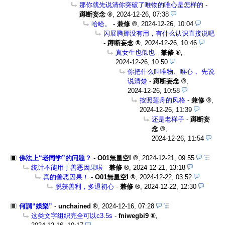
那你就先说清你突破了唯物的唯心是怎样的
-
蹲断妄念
,
2024-12-26, 07:38
哈哈。
-
兼修
,
2024-12-26, 10:04
闪展腾挪没有用，有什么认识直接说吧
-
蹲断妄念
,
2024-12-26, 10:46
真女生也似也
-
兼修
,
2024-12-26, 10:50
你把什么叫唯物、唯心， 先说
说清楚
-
蹲断妄念
,
2024-12-26, 10:58
按照莲舟的风格
-
兼修
,
2024-12-26, 11:39
还是老样子
-
蹲断妄
念
,
2024-12-26, 11:54
佛法上“老同学”的问题？
-
O01無量空I
,
2024-12-21, 09:55
统计不能用于善恶因果啦
-
兼修
,
2024-12-21, 13:18
真的善恶因果！
-
O01無量空I
,
2024-12-22, 03:52
脱获善利，多退初心
-
兼修
,
2024-12-22, 12:30
何謂“娛樂”
-
unchained
,
2024-12-16, 07:28
这类文字组织完全可以c3.5s
-
fniwegbi9
,