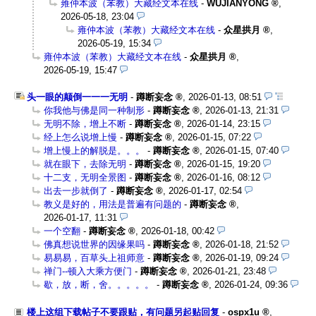
雍仲本波（苯教）大藏经文本在线
-
WUJIANYONG
,
2026-05-18, 23:04
雍仲本波（苯教）大藏经文本在线
-
众星拱月
,
2026-05-19, 15:34
雍仲本波（苯教）大藏经文本在线
-
众星拱月
,
2026-05-19, 15:47
头一眼的颠倒一一一无明
-
蹲断妄念
,
2026-01-13, 08:51
你我他与佛是同一种制形
-
蹲断妄念
,
2026-01-13, 21:31
无明不除，增上不断
-
蹲断妄念
,
2026-01-14, 23:15
经上怎么说增上慢
-
蹲断妄念
,
2026-01-15, 07:22
增上慢上的解脱是。。。
-
蹲断妄念
,
2026-01-15, 07:40
就在眼下，去除无明
-
蹲断妄念
,
2026-01-15, 19:20
十二支，无明全景图
-
蹲断妄念
,
2026-01-16, 08:12
出去一步就倒了
-
蹲断妄念
,
2026-01-17, 02:54
教义是好的，用法是普遍有问题的
-
蹲断妄念
,
2026-01-17, 11:31
一个空翻
-
蹲断妄念
,
2026-01-18, 00:42
佛真想说世界的因缘果吗
-
蹲断妄念
,
2026-01-18, 21:52
易易易，百草头上祖师意
-
蹲断妄念
,
2026-01-19, 09:24
禅门--顿入大乘方便门
-
蹲断妄念
,
2026-01-21, 23:48
歇，放，断，舍。。。。。
-
蹲断妄念
,
2026-01-24, 09:36
楼上这组下载帖子不要跟贴，有问题另起贴回复
-
ospx1u
,