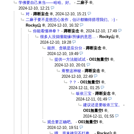
学佛要自己来当——哈哈。好。
-
二麻子
,
2024-12-10, 12:21
对
-
蹲断妄念
,
2024-12-10, 15:21
二麻子要不是慈悲心发作，估计都懒得搭理我们。:-)
-
Rocky山
,
2024-12-10, 16:32
你能看懂禅拳？
-
蹲断妄念
,
2024-12-10, 17:49
很多人没搞懂能缘/所缘的意思…
-
Rocky山
,
2024-12-10, 19:28
能所、贪嗔是应分分
-
蹲断妄念
,
2024-12-10, 19:49
提供一方法能试试
-
O01無量空I
,
2024-12-10, 20:01
甭整这神秘
-
蹲断妄念
,
2024-12-10, 22:49
？？
-
O01無量空I
,
2024-12-11, 01:25
皈依三宝
-
蹲断妄念
,
2024-12-11, 01:49
建议还是要皈依三宝。
-
O01無量空I
,
2024-12-11, 01:55
观念要正确吧。
-
O01無量空I
,
2024-12-10, 19:51
哦，原来禅宗不打拳。
-
Rocky山
,