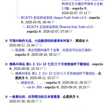
韩译汉文大藏经早期本土文献
1.0版
-
ospx1u
,
2026-02-07, 07:12
BCAITS 权实研读系统 Upaya-Truth Suite v1.0
-
ospx1u
,
2026-02-05, 06:44
BCAITS 五轮研读系统 Dharma-Star Suite v2.0
-
ospx1u
,
2026-02-07, 07:04
可请AI制作大品、小品般若经的诸译本对读？
-
离戏论
,
2025-09-17, 21:44
很遗憾，译丛范围内做不了这事，但是你可以自己做到
-
ospx1u
,
2025-09-18, 09:12
佛典AI译丛 卷1. 2. 11+ 12 七天/三十天有效临时下载地址
-
ospx1u
,
2025-08-09, 15:33
佛典AI译丛 卷1. 2. 11+ 12 七天/三十天有效临时下载地址
-
众
星拱月
,
2025-08-11, 03:27
谢谢支持。。。
-
ospx1u
,
2025-08-11, 06:32
vol.6+ 30d
-
ospx1u
,
2025-09-24, 18:10
一款新出的、好用简洁的文本查看器
-
众星拱月
,
2025-07-30, 00:20