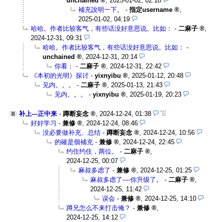
unchained
,
2025-01-02, 02:18
補充說明一下。
-
指定username
,
2025-01-02, 04:19
哈哈。作者比较客气，有些话没好意思说。比如：
-
二麻子
,
2024-12-31, 09:31
哈哈。作者比较客气，有些话没好意思说。比如：
-
unchained
,
2024-12-31, 20:14
你看：
-
二麻子
,
2024-12-31, 22:42
《本初的光明》探讨
-
yixnyibu
,
2025-01-12, 20:48
见内。。。
-
二麻子
,
2025-01-13, 21:43
见内。。。
-
yixnyibu
,
2025-01-19, 20:23
补上---正中来
-
蹲断妄念
,
2024-12-24, 01:38
好好学习
-
兼修
,
2024-12-24, 08:46
没必要做补充、总结
-
蹲断妄念
,
2024-12-24, 10:56
的確是個補充
-
兼修
,
2024-12-24, 22:45
约住约住，两位。
-
二麻子
,
2024-12-25, 00:07
麻叔多虑了
-
兼修
,
2024-12-25, 01:25
麻叔多虑了----你升级了。
-
二麻子
,
2024-12-25, 11:42
误会
-
兼修
,
2024-12-25, 14:10
蹲兄怎么不来打击俺？
-
兼修
,
2024-12-25, 14:12