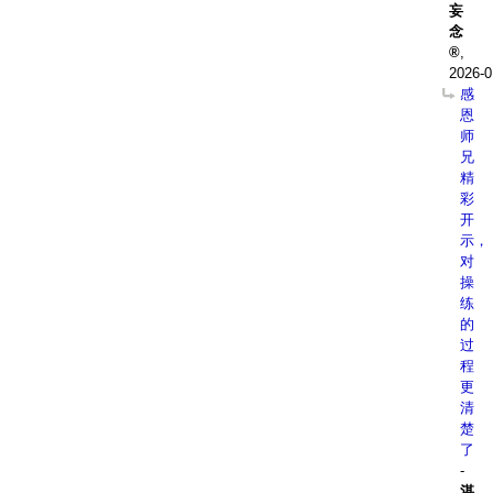
妄
念
,
2026-0
感
恩
师
兄
精
彩
开
示，
对
操
练
的
过
程
更
清
楚
了
-
湛