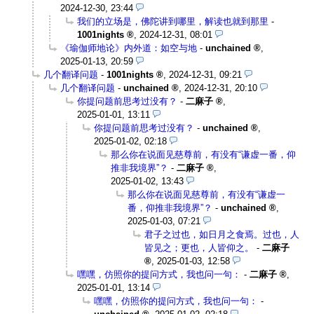
2024-12-30, 23:44
我们的立场是，佛陀讲到哪里，解读也就到那里
-
1001nights
,
2024-12-31, 08:01
《瑜伽师地论》内外道：如空与地
-
unchained
,
2025-01-13, 20:59
几个翻译问题
-
1001nights
,
2024-12-31, 09:21
几个翻译问题
-
unchained
,
2024-12-31, 20:10
你提问题前思考过没有？
-
二麻子
,
2025-01-01, 13:11
你提问题前思考过没有？
-
unchained
,
2025-01-02, 02:18
那么你在说面见慈尊前，有没有“谦虚一番，仰
推非我境界”？
-
二麻子
,
2025-01-02, 13:43
那么你在说面见慈尊前，有没有“谦虚一
番，仰推非我境界”？
-
unchained
,
2025-01-03, 07:21
君子之过也，如日月之食焉。过也，人
皆见之；更也，人皆仰之。
-
二麻子
,
2025-01-03, 12:58
嘿嘿，仿照你的提问方式，我也问一句：
-
二麻子
,
2025-01-01, 13:14
嘿嘿，仿照你的提问方式，我也问一句：
-