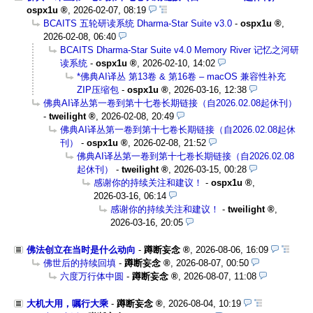
ospx1u
,
2026-02-07, 08:19
BCAITS 五轮研读系统 Dharma-Star Suite v3.0
-
ospx1u
,
2026-02-08, 06:40
BCAITS Dharma-Star Suite v4.0 Memory River 记忆之河研
读系统
-
ospx1u
,
2026-02-10, 14:02
*佛典AI译丛 第13卷 & 第16卷 – macOS 兼容性补充
ZIP压缩包
-
ospx1u
,
2026-03-16, 12:38
佛典AI译丛第一卷到第十七卷长期链接（自2026.02.08起休刊）
-
tweilight
,
2026-02-08, 20:49
佛典AI译丛第一卷到第十七卷长期链接（自2026.02.08起休
刊）
-
ospx1u
,
2026-02-08, 21:52
佛典AI译丛第一卷到第十七卷长期链接（自2026.02.08
起休刊）
-
tweilight
,
2026-03-15, 00:28
感谢你的持续关注和建议！
-
ospx1u
,
2026-03-16, 06:14
感谢你的持续关注和建议！
-
tweilight
,
2026-03-16, 20:05
佛法创立在当时是什么动向
-
蹲断妄念
,
2026-08-06, 16:09
佛世后的持续回填
-
蹲断妄念
,
2026-08-07, 00:50
六度万行体中圆
-
蹲断妄念
,
2026-08-07, 11:08
大机大用，嘱行大乘
-
蹲断妄念
,
2026-08-04, 10:19