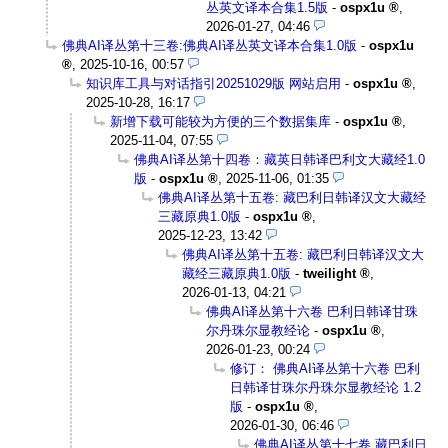
丛英文译本合集1.5版
-
ospx1u
,
2026-01-27, 04:46
佛典AI译丛第十三卷:佛典AI译丛英文译本合集1.0版
-
ospx1u
,
2025-10-16, 00:57
知识库工具与对话指引20251029版 网站启用
-
ospx1u
,
2025-10-28, 16:17
新增下载可能较为方便的三个数据集库
-
ospx1u
,
2025-11-04, 07:55
佛典AI译丛第十四卷：藏英日韩译巴利文大藏经1.0
版
-
ospx1u
,
2025-11-06, 01:35
佛典AI译丛第十五卷: 藏巴利日韩译汉文大藏经
三藏原典1.0版
-
ospx1u
,
2025-12-23, 13:42
佛典AI译丛第十五卷: 藏巴利日韩译汉文大
藏经三藏原典1.0版
-
tweilight
,
2026-01-13, 04:21
佛典AI译丛第十六卷 巴利日韩译甘珠
尔丹珠尔显教经论
-
ospx1u
,
2026-01-23, 00:24
修订： 佛典AI译丛第十六卷 巴利
日韩译甘珠尔丹珠尔显教经论 1.2
版
-
ospx1u
,
2026-01-30, 06:46
佛典AI译丛第十七卷 藏巴利日