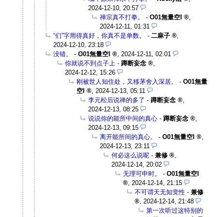
2024-12-10, 20:57
禅宗真不打拳。
-
O01無量空I
,
2024-12-11, 01:31
“们”字用得真好，你真不是单数。
-
二麻子
,
2024-12-10, 23:18
没错。
-
O01無量空I
,
2024-12-11, 02:01
你就说不到点子上
-
蹲断妄念
,
2024-12-12, 15:26
刚被世人知住处，又移茅舍入深居。
-
O01無量
空I
,
2024-12-13, 05:11
李元松后说禅的多了
-
蹲断妄念
,
2024-12-13, 08:25
说说你的能所中间的真心
-
蹲断妄念
,
2024-12-13, 09:15
离开能所间的真心。
-
O01無量空I
,
2024-12-13, 23:11
何必这么说呢
-
兼修
,
2024-12-14, 20:02
无理可申时。
-
O01無量空I
,
2024-12-14, 21:15
不可谓天无知觉性
-
兼修
,
2024-12-14, 21:48
第一次听过这特别的