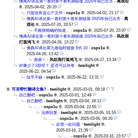
佛典AI译丛第一卷到第十卷长期链接 2025年份已出齐
-
离戏论
,
2025-04-02, 20:20
只能说有这么个文件
-
ospx1u
,
2025-04-02, 21:17
佛典AI译丛第一卷到第十卷长期链接 2025年份已出齐
-
离
戏论
,
2025-07-20, 20:57
不能很精确的知道...
-
ospx1u
,
2025-07-20, 23:07
佛典AI译丛第一卷到第十卷长期链接 2025年份已出齐
-
风吹雨
打孤鸿飞
,
2025-04-26, 13:22
佛典AI译丛第九卷临时链接 到5.10
-
ospx1u
,
2025-04-26, 13:42
谢谢！
-
风吹雨打孤鸿飞
,
2025-04-27, 13:34
好像少了2部经？ 是否可以补单
-
tweilight
,
2025-06-22, 04:54
似乎不缺
-
ospx1u
,
2025-06-22, 13:31
可否帮忙翻译文集?
-
tweilight
,
2025-03-01, 09:18
自己翻吧
-
ospx1u
,
2025-03-01, 12:49
自己翻吧
-
tweilight
,
2025-03-04, 18:13
.....
-
ospx1u
,
2025-03-04, 22:55
法师回复
-
tweilight
,
2025-03-05, 01:55
......
-
ospx1u
,
2025-03-05, 04:20
反馈一处问题
-
tweilight
,
2025-03-16, 21:39
.....
-
ospx1u
,
2025-03-16, 23:57