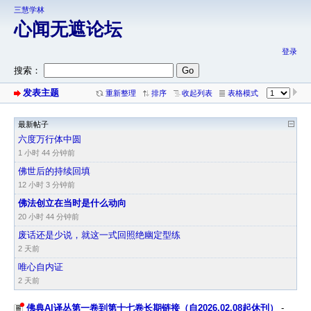
三慧学林
心闻无遮论坛
登录
搜索：
发表主题
重新整理
排序
收起列表
表格模式
最新帖子
侧栏
六度万行体中圆
1 小时 44 分钟前
佛世后的持续回填
12 小时 3 分钟前
佛法创立在当时是什么动向
20 小时 44 分钟前
废话还是少说，就这一式回照绝幽定型练
2 天前
唯心自内证
2 天前
佛典AI译丛第一卷到第十七卷长期链接（自2026.02.08起休刊）
-