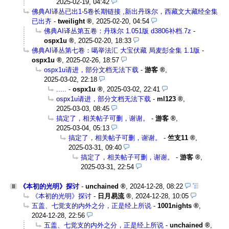
2025-02-19, 04:42
佛典AI译丛已出1-5卷长期链接 ,新出丹珠尔，西藏文大藏经全集
已出齐
-
tweilight
,
2025-02-20, 04:54
佛典AI译丛第五卷：丹珠尔 1.051版 d3806补档.7z
-
ospx1u
,
2025-02-20, 18:33
佛典AI译丛第七卷：噶举法汇 大宝伏藏 局麦彭全集 1.1版
-
ospx1u
,
2025-02-26, 18:57
ospx1u请进，部分文档无法下载
-
游客
,
2025-03-02, 22:18
.....
-
ospx1u
,
2025-03-02, 22:41
ospx1u请进，部分文档无法下载
-
ml123
,
2025-03-03, 08:45
搞定了，相关帖子可删，谢谢。
-
游客
,
2025-03-04, 05:13
搞定了，相关帖子可删，谢谢。
-
竺支11
,
2025-03-31, 09:40
搞定了，相关帖子可删，谢谢。
-
游客
,
2025-03-31, 22:54
《本初的光明》探讨
-
unchained
,
2024-12-28, 08:22
《本初的光明》探讨
-
日月易流
,
2024-12-28, 10:05
五盖、七觉支的内外之分，正是经上所说
-
1001nights
,
2024-12-28, 22:56
五盖、七觉支的内外之分，正是经上所说
-
unchained
,