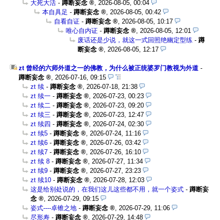
大死大活
-
蹲断妄念
,
2026-08-05, 00:04
本自具足
-
蹲断妄念
,
2026-08-05, 00:42
自看自证
-
蹲断妄念
,
2026-08-05, 10:17
唯心自内证
-
蹲断妄念
,
2026-08-05, 12:01
废话还是少说，就这一式回照绝幽定型练
-
蹲
断妄念
,
2026-08-05, 12:17
zt 曾经的六师外道之一的佛教，为什么被正统婆罗门教视为外道
-
蹲断妄念
,
2026-07-16, 09:15
zt 续
-
蹲断妄念
,
2026-07-18, 21:38
zt 续一
-
蹲断妄念
,
2026-07-23, 00:23
zt 续二
-
蹲断妄念
,
2026-07-23, 09:20
zt 续三
-
蹲断妄念
,
2026-07-23, 12:47
zt 续四
-
蹲断妄念
,
2026-07-24, 02:30
zt 续5
-
蹲断妄念
,
2026-07-24, 11:16
zt 续6
-
蹲断妄念
,
2026-07-26, 03:42
zt 续7
-
蹲断妄念
,
2026-07-26, 16:10
zt 续 8
-
蹲断妄念
,
2026-07-27, 11:34
zt 续9
-
蹲断妄念
,
2026-07-27, 23:23
zt 续10
-
蹲断妄念
,
2026-07-28, 12:03
这是给别处说的，在我们这儿这些都不用，就一个姿式
-
蹲断妄
念
,
2026-07-29, 09:15
姿式----卓锥之地
-
蹲断妄念
,
2026-07-29, 11:06
尽形寿
-
蹲断妄念
,
2026-07-29, 14:48