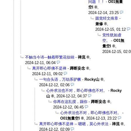
问题 ！！
-
O01無量
空I
,
2024-12-14, 23:25
圆觉经文殊章
-
兼修
,
2024-12-15, 01:12
觉性犹如虚
空。
-
O01無
量空I
,
2024-12-15, 02:0
不触当今讳---触着即繁花似锦
-
禅流
,
2024-12-11, 06:04
离开即心即佛不是禅
-
蹲断妄念
,
2024-12-11, 09:02
一句合头语，万劫系驴橛
-
Rocky山
,
2024-12-12, 02:06
心外求法也不对，即心即佛也不对。
-
Rocky
山
,
2024-12-12, 04:37
你再在这乱搅，踢你
-
蹲断妄念
,
2024-12-12, 06:45
心外求法也不对，即心即佛也不对。
-
O01無量空I
,
2024-12-13, 23:22
离开即心即佛不是禅 -- 嗯嗯，莫心外求法
-
禅流
,
2024-12-12, 02:09