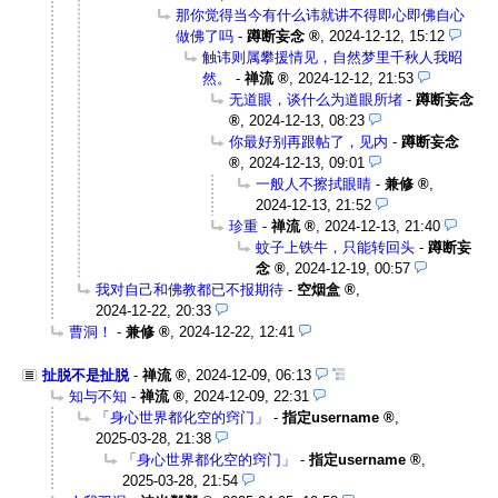
那你觉得当今有什么讳就讲不得即心即佛自心
做佛了吗
-
蹲断妄念
,
2024-12-12, 15:12
触讳则属攀援情见，自然梦里千秋人我昭
然。
-
禅流
,
2024-12-12, 21:53
无道眼，谈什么为道眼所堵
-
蹲断妄念
,
2024-12-13, 08:23
你最好别再跟帖了，见内
-
蹲断妄念
,
2024-12-13, 09:01
一般人不擦拭眼睛
-
兼修
,
2024-12-13, 21:52
珍重
-
禅流
,
2024-12-13, 21:40
蚊子上铁牛，只能转回头
-
蹲断妄
念
,
2024-12-19, 00:57
我对自己和佛教都已不报期待
-
空烟盒
,
2024-12-22, 20:33
曹洞！
-
兼修
,
2024-12-22, 12:41
扯脱不是扯脱
-
禅流
,
2024-12-09, 06:13
知与不知
-
禅流
,
2024-12-09, 22:31
「身心世界都化空的窍门」
-
指定username
,
2025-03-28, 21:38
「身心世界都化空的窍门」
-
指定username
,
2025-03-28, 21:54