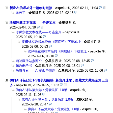
新发布的译丛外一篇临时链接
-
ospx1u
,
2025-02-11, 11:04
辛苦了
-
众星拱月
,
2025-02-12, 02:18
珍稀宗教文本在线——奇迹宝库
-
众星拱月
,
2025-02-04, 08:39
珍稀宗教文本在线——奇迹宝库
-
ospx1u
,
2025-02-05, 19:16
汉译锡克教根本经典《阿底经》下载地址
-
众星拱月
,
2025-02-06, 00:53
汉译锡克教根本经典《阿底经》下载地址
-
ospx1u
,
2025-02-06, 06:10
增补藏传站点两个
-
众星拱月
,
2025-02-08, 13:45
苯教电子书
-
众星拱月
,
2025-02-08, 15:01
法海搜索——AI搜索与翻译
-
众星拱月
,
2025-03-02, 19:06
佛典AI译丛已出1-5卷长期链接 ,新出丹珠尔，西藏文大藏经全集已出
齐
-
ospx1u
,
2025-01-25, 10:33
佛典AI译丛第六卷：觉囊法汇 1.0版
-
ospx1u
,
2025-02-11, 11:03
佛典AI译丛第六卷：觉囊法汇 1.0版
-
JSRX24
,
2025-02-18, 23:47
佛典AI译丛第六卷：觉囊法汇 1.0版
-
ospx1u
,