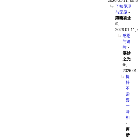
2026-01-11, 05:5
了知显现
与无显
-
蹲断妄念
,
2026-01-11, 
感恩
与请
教
-
湛妙
之光
,
2026-01-
提
持
不
需
要
一
味
相
-
蹲
断