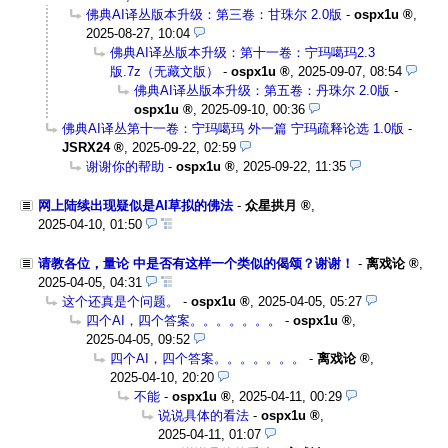
佛典AI译丛版本升级：第三卷：甘珠尔 2.0版
-
ospx1u
,
2025-08-27, 10:04
佛典AI译丛版本升级：第十一卷：宁玛噶玛2.3
版.7z（无藏文版）
-
ospx1u
,
2025-09-07, 08:54
佛典AI译丛版本升级：第五卷：丹珠尔 2.0版
-
ospx1u
,
2025-09-10, 00:36
佛典AI译丛第十一卷：宁玛噶玛 外一篇 宁玛疏释论选 1.0版
-
JSRX24
,
2025-09-22, 02:59
谢谢你的帮助
-
ospx1u
,
2025-09-22, 11:35
网上陆续出现疑似是AI草拟的佛法
-
众星拱月
,
2025-04-10, 01:50
请教各位，量论 中是否有这样一个类似的偈颂？谢谢！
-
离戏论
,
2025-04-05, 04:31
这个还真是个问题。
-
ospx1u
,
2025-04-05, 05:27
四个AI，四个答案。。。。。。。
-
ospx1u
,
2025-04-05, 09:52
四个AI，四个答案。。。。。。。
-
离戏论
,
2025-04-10, 20:20
不能
-
ospx1u
,
2025-04-11, 00:29
说说具体的看法
-
ospx1u
,
2025-04-11, 01:07