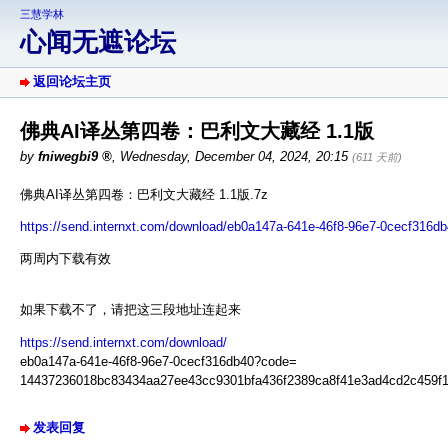
三慧学林
心闻无遮论坛
返回论坛主页
佛典AI译丛第四卷：巴利文大藏经 1.1版
by
fniwegbi9
,
Wednesday, December 04, 2024, 20:15
(611 天前)
佛典AI译丛第四卷：巴利文大藏经 1.1版.7z
https://send.internxt.com/download/eb0a147a-641e-46f8-96e7-0cecf316d
两周内下载有效
如果下载不了，请把这三段地址连起来
https://send.internxt.com/download/
eb0a147a-641e-46f8-96e7-0cecf316db40?code=
14437236018bc83434aa27ee43cc9301bfa436f2389ca8f41e3ad4cd2c459f
发表回复