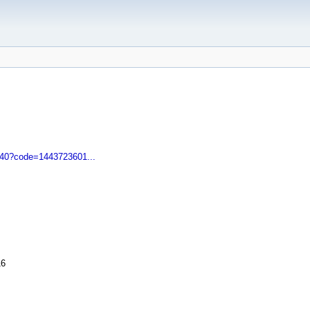
b40?code=1443723601...
16