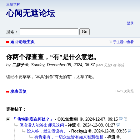
三慧学林
心闻无遮论坛
登录
搜索：
返回论坛主页
于主题中查看
你两个都查查，“有”是什么意思。
by
二麻子
,
Sunday, December 08, 2024, 06:37
(609 天前)
@ 禅流
读经不要草草，“本具”解作“有无的有”，太草了吧。
发表回复
1628 次浏览
完整帖子：
「 佛性到底在何处？」
-
O01無量空I
,
2024-12-07, 09:15
保准没人能答出师兄这问
-
禅流
,
2024-12-08, 01:27
没人答，就先假设有。
-
Rocky山
,
2024-12-08, 03:35
有肯定有，一切众生皆有如来智慧德相
-
禅流
,