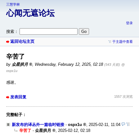
三慧学林
心闻无遮论坛
登录
搜索：
返回论坛主页
于主题中查看
辛苦了
by
众星拱月
,
Wednesday, February 12, 2025, 02:18
(543 天前)
@
ospx1u
感谢。
发表回复
1557 次浏览
完整帖子：
新发布的译丛外一篇临时链接
-
ospx1u
,
2025-02-11, 11:04
辛苦了
-
众星拱月
,
2025-02-12, 02:18