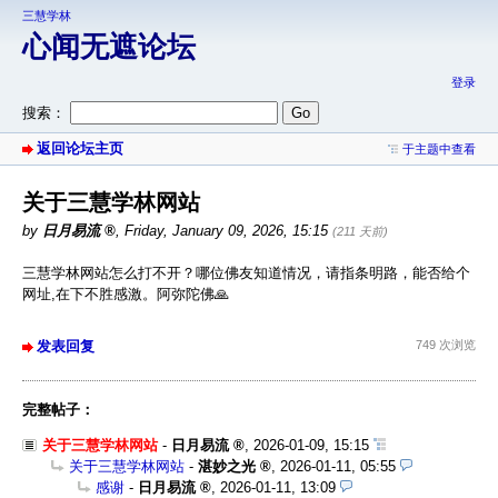
三慧学林
心闻无遮论坛
登录
搜索：
返回论坛主页
于主题中查看
关于三慧学林网站
by
日月易流
,
Friday, January 09, 2026, 15:15
(211 天前)
三慧学林网站怎么打不开？哪位佛友知道情况，请指条明路，能否给个
网址,在下不胜感激。阿弥陀佛🙏
发表回复
749 次浏览
完整帖子：
关于三慧学林网站
-
日月易流
,
2026-01-09, 15:15
关于三慧学林网站
-
湛妙之光
,
2026-01-11, 05:55
感谢
-
日月易流
,
2026-01-11, 13:09