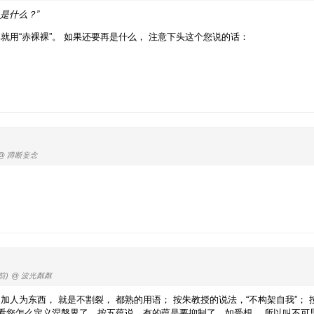
是什么？”
那就用“赤裸裸”。 如果还要再是什么， 注意下头这个您说的话：
@ 蹲断妄念
前)
@ 波光粼粼
人为东西， 就是不割裂， 都熟的用语； 按朱教授的说法，“不构架自我”； 
还看您怎么定义涅槃界了。按五蕴说，有的蕴是要抑制了，如受想， 所以叫不可