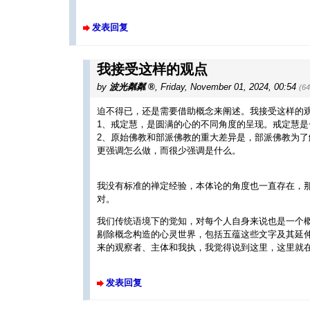
发表回复
我接受这样的观点
by
波光粼粼
,
Friday, November 01, 2024, 00:54
(6
迫不得已，还是需要借助概念来阐述。我接受这样的
1、戒定慧，是圆满的心的不同角度的呈现。戒定慧
2、原始佛教和部派佛教的重大差异是，部派佛教为
更强调怎么做，而很少强调是什么。
我没有标准的禅定经验，本体论的角度也一直存在，那
对。
我们传统语境下的觉知，对每个人自身来说也是一个
剔除概念构造的心灵世界，包括五蕴这些文字及其延
来的观察者、主体和我执，我觉得说到这里，这里就
发表回复