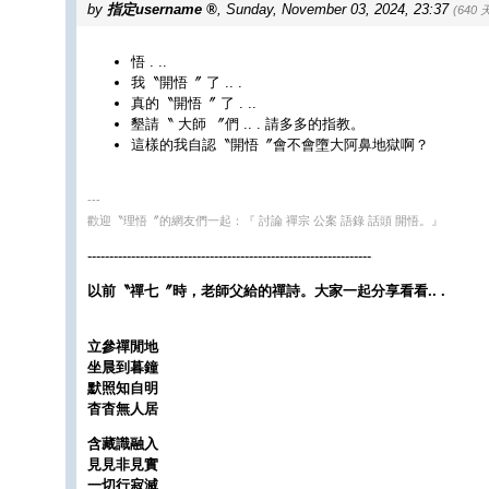
by
指定username
,
Sunday, November 03, 2024, 23:37
(640 
悟 . ..
我〝開悟〞 了 .. .
真的〝開悟〞 了 . ..
墾請〝 大師 〞們 .. . 請多多的指教。
這樣的我自認〝開悟〞會不會墮大阿鼻地獄啊？
---
歡迎〝理悟〞的網友們一起：『 討論 禪宗 公案 語錄 話頭 開悟。』
-----------------------------------------------------------------
以前〝禪七〞時，老師父給的禪詩。大家一起分享看看.. .
立參禪閒地
坐晨到暮鐘
默照知自明
杳杳無人居
含藏識融入
見見非見實
一切行寂滅