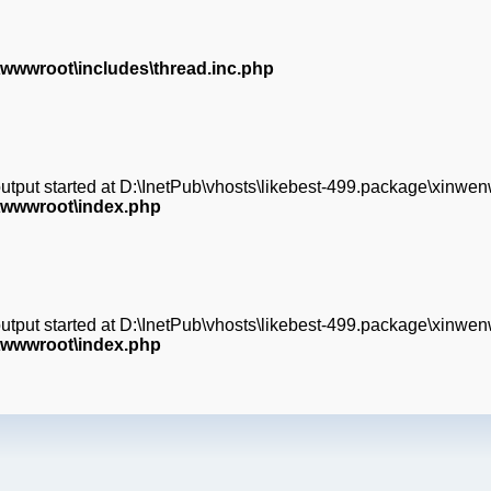
wwwroot\includes\thread.inc.php
(output started at D:\InetPub\vhosts\likebest-499.package\xinw
\wwwroot\index.php
(output started at D:\InetPub\vhosts\likebest-499.package\xinw
\wwwroot\index.php