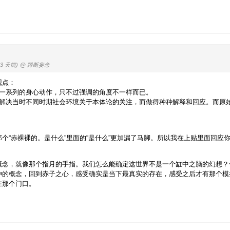
43 天前)
@ 蹲断妄念
观点：
是一系列的身心动作，只不过强调的角度不一样而已。
了解决当时不同时期社会环境关于本体论的关注，而做得种种解释和回应。而原
个“赤裸裸的。是什么”里面的“是什么”更加漏了马脚。所以我在上贴里面回应
概念，就像那个指月的手指。我们怎么能确定这世界不是一个缸中之脑的幻想？
伸的概念，回到赤子之心，感受确实是当下最真实的存在，感受之后才有那个模
在那个门口。