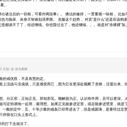
以看。
辨出诸法后的一切相，可看作两段事）。 佛法的修持，一贯重视一味相， 比如
面也与痴呆、灰身灭智难划清界限。 克服这个趋势， 对其“是什么”还是应该稍
无觉都谈不了了，你还继续。你也昏过去了，他还继续。。。就是对“赤裸裸”加
45 天前)
@ 波光粼粼
般的戒优胜，不及有慧的定。
觉上没战斗没成就，只是感觉而己，因为它在更深处截断了贪嗔，没显出来。
想。分正邪，正知正见、邪知邪见。顺解脱为正。认识有作用，且可以更深。
能与定协调地一起用，最理想。如果正见能参进定里，或定能参进慧里，就是“
持。一般的定中，五、十等少量的戒条己经带进去了，但是戒圆满，是要经过定
只停留在口头上形式上。
管药打下去就没了。