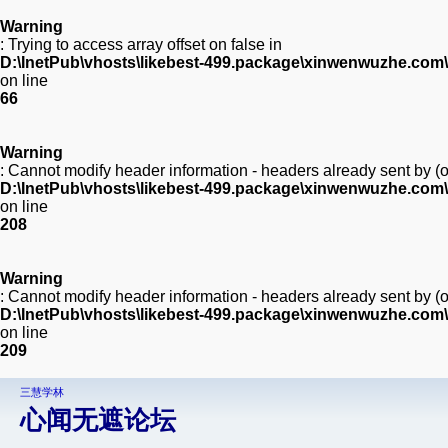
Warning
: Trying to access array offset on false in
D:\InetPub\vhosts\likebest-499.package\xinwenwuzhe.com\
on line
66
Warning
: Cannot modify header information - headers already sent by 
D:\InetPub\vhosts\likebest-499.package\xinwenwuzhe.com
on line
208
Warning
: Cannot modify header information - headers already sent by 
D:\InetPub\vhosts\likebest-499.package\xinwenwuzhe.com
on line
209
三慧学林
心闻无遮论坛