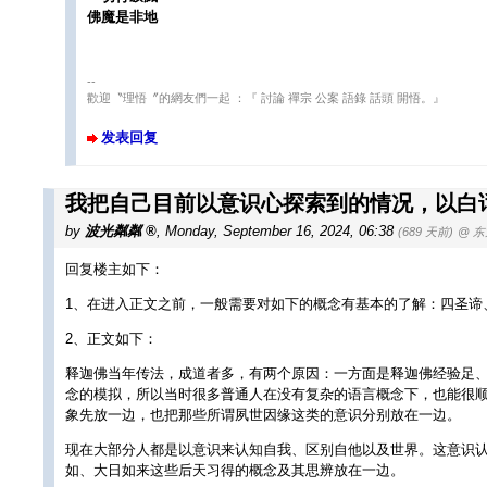
佛魔是非地
--
歡迎〝理悟〞的網友們一起 ：『 討論 禪宗 公案 語錄 話頭 開悟。』
发表回复
我把自己目前以意识心探索到的情况，以白
by
波光粼粼
,
Monday, September 16, 2024, 06:38
(689 天前)
@ 东
回复楼主如下：
1、在进入正文之前，一般需要对如下的概念有基本的了解：四圣谛
2、正文如下：
释迦佛当年传法，成道者多，有两个原因：一方面是释迦佛经验足
念的模拟，所以当时很多普通人在没有复杂的语言概念下，也能很顺
象先放一边，也把那些所谓夙世因缘这类的意识分别放在一边。
现在大部分人都是以意识来认知自我、区别自他以及世界。这意识
如、大日如来这些后天习得的概念及其思辨放在一边。