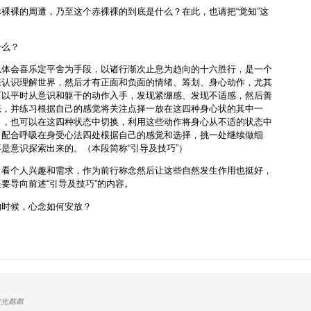
裸裸的周遭，乃至这个赤裸裸的到底是什么？在此，也请把“觉知”这
什么？
以体会喜乐定平舍为手段，以诸行渐次止息为趋向的十六胜行，是一个
来认识理解世界，然后才有正面和负面的情绪、筹划、身心动作，尤其
可以平时从意识和躯干的动作入手，发现紧绷感、发现不适感，然后善
态，并练习根据自己的感觉将关注点择一放在这四种身心状的其中一
），也可以在这四种状态中切换，利用这些动作将身心从不适的状态中
，配合呼吸在身受心法四处根据自己的感觉和选择，挑一处继续做细
是意识探索出来的。（本段简称“引导及技巧”）
，看个人兴趣和需求，作为前行称念然后让这些自然发生作用也挺好，
要导向前述“引导及技巧”的内容。
的时候，心念如何安放？
波光粼粼