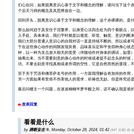
扪心自问，如果脱离意识心基于文字和概念的理解，请问当下这个赤
个后天习得的概念及其思辨放在一边。
回到开头，脱离意识心基于文字和概念的理解，这个赤裸裸的。是
那么如何趋于及安住于涅槃界。以身受心法四念处为四个着眼点，
入手处。具体来说，我们平时都是以视觉、听觉、触觉、意识判断
我们大部分普通人意识心的自我对话一直是持续不断的。所以或者
于在这些身心动作的间隙发现良善、品味喜乐定和平舍四种身心状
种，以一种为支点放大相关的觉受（伴随动作对身体的调试，如需
抽离出来。当不需要刻意的身心动作的时候或者提不起念头的时候
功。不要去刻意寻找真相或者所谓的空性，它是自然而然的显现，不
至于关于咒语和佛菩萨名号的作用，一方面我理解会有加持的作用
另一方面如果有世俗不伤害他人的需求，祈祷也无妨。但是终究还是
最后问楼主一个问题，在迷迷糊糊半梦半醒之间，还不确认我是谁
发表回复
看看是什么
by
蹲断妄念
,
Monday, October 28, 2024, 01:42
(647 天前)
@ 