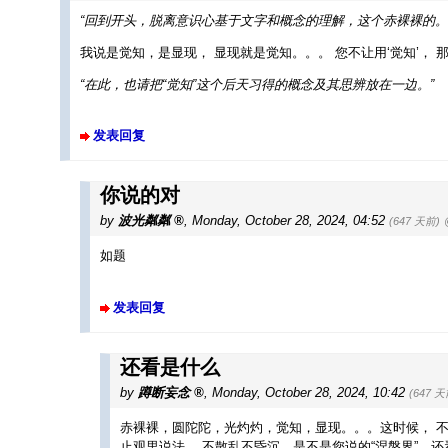
“回到开头，脱离意识心基于文字和概念的理解，这个赤裸裸的。
我说是觉知，是显现， 显现就是觉知。。。 您不让用‘觉知’， 
“在此，也请把“觉知”这个后天习得的概念及其思辨放在一边。”
发表回复
你说的对
by
波光粼粼
,
Monday, October 28, 2024, 04:52
(647 天前)
如题
发表回复
还看是什么
by
蹲断妄念
,
Monday, October 28, 2024, 10:42
(647 天
赤裸裸，圆陀陀，光灼灼，觉知，显现。。。这时候， 不加
止观里说法， 不散乱不昏沉。是不是您说的“涅槃界”，