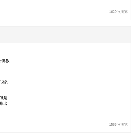
1620 次浏览
始佛教
你说的
但是
拟出
1585 次浏览