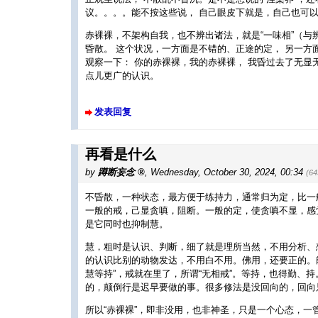
议。。。。能不按这些说， 自己眼皮下就是，自己也可
赤裸裸，不架构自我，也不辨出诸法，就是“一味相”（与
昏散。 这个状况，一方面是不错的、正途的定， 另一方
观察一下： 你的赤裸裸，我的赤裸裸， 我昏过去了无显
点儿更广的认识。
发表回复
再看是什么
by
蹲断妄念
,
Wednesday, October 30, 2024, 00:34
(6
不昏散，一种状态，最方便于练持力，通常归为定，比一
一般的戒，己显贪嗔，阻断。一般的定，使贪嗔不显，感
是它同时也抑制慧。
慧，粗时是认识、判断，细了就是理所当然，不用分析、
的认识比别的动物发达，不用白不用。佛用，还要正的。
慧等持”，戒就在里了，所谓“无相戒”。等持，也得勤、
的，颠倒行是迟早要做的事。很多修法是没回向的，回向
所以“赤裸裸”，即非没用，也非神圣，只是一个心态，一