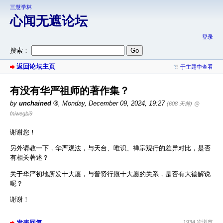
三慧学林
心闻无遮论坛
登录
搜索：
返回论坛主页
于主题中查看
有没有华严祖师的著作集？
by
unchained
,
Monday, December 09, 2024, 19:27
(608 天前)
@
fniwegbi9
谢谢您！
另外请教一下，华严观法，与天台、唯识、禅宗观行的差异对比，是否
有相关著述？
关于华严初地所发十大愿，与普贤行愿十大愿的关系，是否有大德解说
呢？
谢谢！
发表回复
1934 次浏览