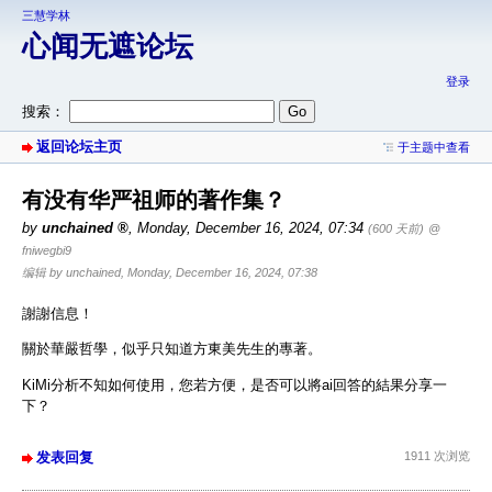
三慧学林
心闻无遮论坛
登录
搜索：
返回论坛主页
于主题中查看
有没有华严祖师的著作集？
by
unchained
,
Monday, December 16, 2024, 07:34
(600 天前)
@
fniwegbi9
编辑 by unchained, Monday, December 16, 2024, 07:38
謝謝信息！
關於華嚴哲學，似乎只知道方東美先生的專著。
KiMi分析不知如何使用，您若方便，是否可以將ai回答的結果分享一
下？
发表回复
1911 次浏览