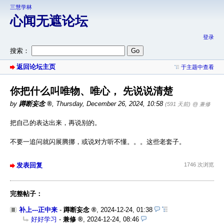
三慧学林
心闻无遮论坛
登录
搜索：
返回论坛主页
于主题中查看
你把什么叫唯物、唯心， 先说说清楚
by
蹲断妄念
,
Thursday, December 26, 2024, 10:58
(591 天前)
@ 兼修
把自己的表达出来，再说别的。
不要一追问就闪展腾挪，或说对方听不懂。。。这些老套子。
发表回复
1746 次浏览
完整帖子：
补上---正中来
-
蹲断妄念
,
2024-12-24, 01:38
好好学习
-
兼修
,
2024-12-24, 08:46