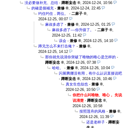
没必要做补充、总结
-
蹲断妄念
,
2024-12-24, 10:56
的確是個補充
-
兼修
,
2024-12-24, 22:45
约住约住，两位。
-
二麻子
,
2024-12-25, 00:07
麻叔多虑了
-
兼修
,
2024-12-25, 01:25
麻叔多虑了----你升级了。
-
二麻子
,
2024-12-25, 11:42
误会
-
兼修
,
2024-12-25, 14:10
蹲兄怎么不来打击俺？
-
兼修
,
2024-12-25, 14:12
那你就先说清你突破了唯物的唯心是怎样的
-
蹲断妄念
,
2024-12-26, 07:38
哈哈。
-
兼修
,
2024-12-26, 10:04
闪展腾挪没有用，有什么认识直接说吧
-
蹲断妄念
,
2024-12-26, 10:46
真女生也似也
-
兼修
,
2024-12-26, 10:50
你把什么叫唯物、唯心， 先说
说清楚
-
蹲断妄念
,
2024-12-26, 10:58
按照莲舟的风格
-
兼修
,
2024-12-26, 11:39
还是老样子
-
蹲断妄
念
,