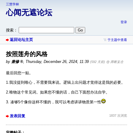
三慧学林
心闻无遮论坛
登录
搜索：
返回论坛主页
于主题中查看
按照莲舟的风格
by
兼修
,
Thursday, December 26, 2024, 11:39
(592 天前)
@ 蹲断妄念
最后回您一贴。
1.我没提到唯心，不需要我来说。逻辑上出问题才觉得这是我的必要。
2.唯物这个常见词。如果您不懂的话，自己下面想办法自学。
3. 凑够5个像你这样不懂的，我可以考虑讲讲物质第一性
发表回复
1837 次浏览
完整帖子：