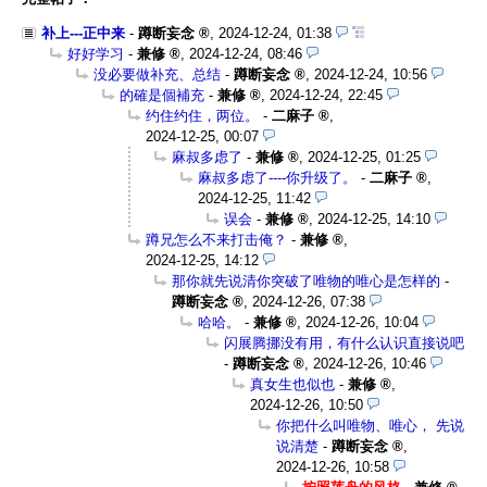
补上---正中来
-
蹲断妄念
,
2024-12-24, 01:38
好好学习
-
兼修
,
2024-12-24, 08:46
没必要做补充、总结
-
蹲断妄念
,
2024-12-24, 10:56
的確是個補充
-
兼修
,
2024-12-24, 22:45
约住约住，两位。
-
二麻子
,
2024-12-25, 00:07
麻叔多虑了
-
兼修
,
2024-12-25, 01:25
麻叔多虑了----你升级了。
-
二麻子
,
2024-12-25, 11:42
误会
-
兼修
,
2024-12-25, 14:10
蹲兄怎么不来打击俺？
-
兼修
,
2024-12-25, 14:12
那你就先说清你突破了唯物的唯心是怎样的
-
蹲断妄念
,
2024-12-26, 07:38
哈哈。
-
兼修
,
2024-12-26, 10:04
闪展腾挪没有用，有什么认识直接说吧
-
蹲断妄念
,
2024-12-26, 10:46
真女生也似也
-
兼修
,
2024-12-26, 10:50
你把什么叫唯物、唯心， 先说
说清楚
-
蹲断妄念
,
2024-12-26, 10:58