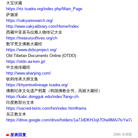
大宝伏藏
https://rtz.tsadra.org/index.php/Main_Page
萨迦派
https://sakyaresearch.org/
http://www.sakyalibrary.com/Home/Index
西藏中亚喜马拉雅人物传记大全
https://treasuryoflives.org/zh
数字梵文佛教大藏经
https://www.dsbcproject.org/
Old Tibetan Documents Online (OTDO)
https://otdo.aa-ken.jp/
中文南传藏经
http://www.ahanjing.com/
钦则传承大师文集
https://khyentselineage.tsadra.org/
佛教纪录文化遗产档案（韩国佛教全书、高丽大藏经）
https://kabc.dongguk.edu/index?lang=zh
印度教部分文本
https://sacred-texts.com/hin/index.htm#rama
东正教文本
https://drive.google.com/drive/folders/1a7JdDKHJojt7OIw9MAi7lvYw7zR
发表回复
2065 次浏览