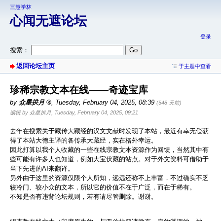
三慧学林
心闻无遮论坛
登录
搜索：
返回论坛主页
于主题中查看
珍稀宗教文本在线——奇迹宝库
by
众星拱月
,
Tuesday, February 04, 2025, 08:39
(548 天前)
编辑 by 众星拱月, Tuesday, February 04, 2025, 09:21
去年在搜索关于藏传大藏经的汉文文献时发现了本站，最近有幸无偿获
得了本站大德主译的各传承大藏经，实在格外幸运。
因此打算以我个人收藏的一些在线宗教文本资源作为回馈，当然其中有
些可能有许多人也知道，例如大宝伏藏的站点。对于外文资料可借助于
当下先进的AI来翻译。
另外由于这里的资源仅限个人所知，远远还称不上丰富，不过确实不乏
较冷门、较小众的文本，所以它的价值不在于广泛，而在于稀有。
不知是否有违背论坛规则，若有请尽管删除。谢谢。