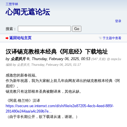
三慧学林
心闻无遮论坛
登录
搜索：
返回论坛主页
于主题中查看
汉译锡克教根本经典《阿底经》下载地址
by
众星拱月
,
Thursday, February 06, 2025, 00:53
(547 天前)
@ ospx1u
编辑 by 众星拱月, Thursday, February 06, 2025, 01:17
感激您的新春祝福。
作为新年祝愿，我为大家献上前几年由网友译出的锡克教根本经典《阿
底经》。
锡克教只有这部根本圣典被翻译来，其他从缺。
《阿底·格兰特》汉译
https://secure.ue.internxt.com/d/sh/file/e2e87205-4ecb-4eed-885f-
281480e244aa/a4c269b7e...
（由于非长期公开，欲下载请从速，谢谢。）