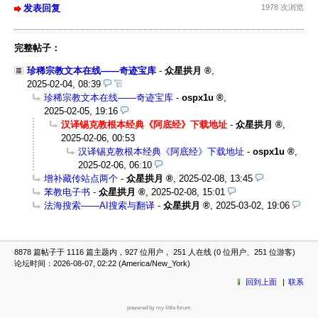
发表回复
1978 次浏览
完整帖子：
珍稀宗教文本在线——奇迹宝库
-
众星拱月
,
2025-02-04, 08:39
珍稀宗教文本在线——奇迹宝库
-
ospx1u
,
2025-02-05, 19:16
汉译锡克教根本经典《阿底经》下载地址
-
众星拱月
,
2025-02-06, 00:53
汉译锡克教根本经典《阿底经》下载地址
-
ospx1u
,
2025-02-06, 06:10
增补藏传站点两个
-
众星拱月
,
2025-02-08, 13:45
苯教电子书
-
众星拱月
,
2025-02-08, 15:01
法海搜索——AI搜索与翻译
-
众星拱月
,
2025-03-02, 19:06
8878 篇帖子于 1116 篇主题内，927 位用户， 251 人在线 (0 位用户、251 位游客)
论坛时间：2026-08-07, 02:22 (America/New_York)
回到上面
联系
powered by my little forum