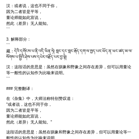
汉：或者说，这也不同于你，
因为二者皆是平等，
量论师能如此宣说，
然此（差异）无人能知。
```
3. 解释部分：
```
藏：དེའི་དགོངས་པ་ནི་འདི་ཡིན་ཏེ། གླང་དང་གླང་རྒོད་དག་ལ་ཁྱད་པར་ཡོད་ན་ཡང་ཚད་མ་ལ་
སོགས་པ་སྤྱིའི་ཤེས་པས་དཔེར་བརྗོད་པར་བྱ་སྟེ།
汉：这段话的意思是：虽然在驯象和野象之间存在差异，但可以用量论
等一般性的认知作为比喻来说明。
```
### 完整翻译：
在《杂集》中，大师法称特别赞叹道：
"或者说，这也不同于你，
因为二者皆是平等，
量论师能如此宣说，
然此（差异）无人能知。"
这段话的意思是：虽然在驯象和野象之间存在差异，但可以用量论等一
般性的认知作为比喻来说明。