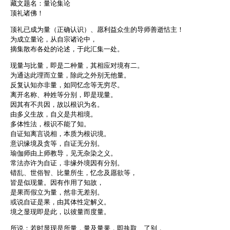
藏文题名：量论集论
顶礼诸佛！
顶礼已成为量（正确认识）、愿利益众生的导师善逝怙主！
为成立量论，从自宗诸论中，
摘集散布各处的论述，于此汇集一处。
现量与比量，即是二种量，其相应对境有二。
为通达此理而立量，除此之外别无他量。
反复认知亦非量，如同忆念等无穷尽。
离开名称、种姓等分别，即是现量。
因其有不共因，故以根识为名。
由多义生故，自义是共相境。
多体性法，根识不能了知。
自证知离言说相，本质为根识境。
意识缘境及贪等，自证无分别。
瑜伽师由上师教导，见无杂染之义。
常法亦许为自证，非缘外境因有分别。
错乱、世俗智、比量所生，忆念及愿欲等，
皆是似现量。因有作用了知故，
是果而假立为量，然非无差别。
或说自证是果，由其体性定解义。
境之显现即是此，以彼量而度量。
所说：若时显现是所量，量及量果，即执取、了别，