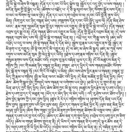
།བློ་ཡི་སྐྱེ་བ་ཞེས་ཅི་བསྣན། །དོན་དང་དབང་པོ་ཡིད་སྐྱེས་བུ། །སྦྱོར་དང་འདུ་བྱེད་པ་ལས་གཞན། །
མངོན་སུམ་གྱི་བློ་སྐྱེད་པ་ཡི། །ཚོགས་པ་བརྗོད་པ་ དེ་ཅི་ལྟར།།བ་ལང་ཉིད་སོགས་སྦྱོར་ལས་དོན། །
བ་ལང་ལ་སོགས་སུ་འཇལ་བྱེད། །དོན་དང་ཡང་དག་འབྲེལ་བ་ལ། །དབང་པོའི་བློ་ནི་ནུས་ཡོད་
མིན། །རིག་བྱར་རང་ཉིད་བསྟན་མེད་པས། །གཟུགས་དོན་དབང་པོའི་སྤྱོད་ཡུལ་ལོ། །དོན་མིན་ཤེས་
པའང་ རྣམ་ཀུན་ཏུ།།མངོན་སུམ་བློ་རུང་གནས་པར་འགྱུར། །ཅི་སྟེ་བློ་ཡི་སྐྱེ་བ་འདོད། །དོན་གཞན་
འབྲས་བུར་སྨྲ་བ་ན། །དོན་གཞན་ཐོབ་པར་འགྱུར་མ་ཡིན། །དོན་གྱི་བློ་ཤར་འབྲས་མིན་ན། །དེ་ལས་
གཞན་འབྲས་མེད་པས་སོ། །བློ་ཡི་སྐྱེ་བ་གཞན་ཡིན་ན། ། འཕྲོ་འདུ་རང་གི་རྒྱུ་ལས་ཏེ། །ཚད་མའི་
འཕྲོད་པ་འདུ་བ་ལས། །ཅི་སྟེ་གཞན་མིན་དེ་དོན་མེད། །སྐྱེས་བུ་རྣམ་པར་འགྱུར་ནས་བློ། །སྐྱེད་ན་
མི་རྟག་པ་རུ་འགྱུར། །ཅི་སྟེ་བདག་དེ་མི་འགྱུར་ན། །དེ་ལ་ཚད་མ་ཞེས་མི་སྦྱར། །ཚད་མ་ཀུན་ལས་
བཏུས་པ་ལས་མངོན་སུམ གྱི་ལེའུ་སྟེ་དང་པོའོ།། །།རྗེས་དཔག་རྣམ་གཉིས་རང་དོན་ནི། །ཚུལ་
གསུམ་རྟགས་ལས་དོན་མཐོང་བའོ། །འབྲས་བུ་སྔར་བཞིན་ཡུལ་དང་ནི། །ངོ་བོ་མཚུངས་མིན་དེ་
གཉིས་ཀྱི། །རང་གི་མཚན་ཉིད་བསྟན་བྱ་མིན། །གཟུང ཐ་དད་ཕྱིར་དེ་ལས་གཞན།།མཐོང་སོགས་
ཉིད་སྒོ་ནས་བསྟན་ཏོ། །རང་གི་ངོ་བོ་བརྗོད་པ་མིན། །མིང་ལས་ཤེས་ཕྱིར་རྣམ་པ་གཞན། །བསྟན་བྱ་
ཡིད་ཀྱི་རྣམ་པ་གཉིས། །སྤྱི་མ་ཡིན་ལའང་མཐོང་བའི་ཕྱིར། །དེ་མིན་མཚོན་བྱ་སྤྱི་ཡིན་ཕྱིར། །ཡིད་
ཆེས་ ཚིག་གི་སྒྲུབ་བྱེད་ཀྱིས།།དེ་ལས་གཞན་ལ་འགེགས་པར་བྱེད། །ཐ་མི་དད་དུ་གྲུབ་ཅེ་ན། །མ་
ཡིན་ཐ་དད་ཀྱང་སྲིད་ཕྱིར། །ཡིད་ཆེས་ཚིག་ཀྱང་མི་སླུ་བར། །མཚུངས་ཕྱིར་རྗེས་སུ་དཔག་པ་ཉིད། །
རྗེས་དཔག་བྱ་དང་དེ་མཐུན་ལ། །ཡོད་དང་མེད་ཉིད་ལ་མེད་པའོ། ། འདི་རུ་ཤེས་པའང་ཐོབ་པ་ཉིད། །
ཤེས་བྱེད་སྐབས་ཀྱི་དབང་བྱས་ཕྱིར། །ཚུལ་རེ་རེ་དང་གཉིས་གཉིས་པ། །རྟགས་དོན་མིན་པར་དོན་
གྱིས་བྱས། །སྒྲ་རྟག་བྱས་པའི་ཕྱིར་ལུས་ཅན། །ཕྱིར་དང་གཞལ་བྱ་མིན་ཕྱིར་རོ། །ལུས་ཅན་མིན་ཕྱིར་
མཉན་བྱའི་ཕྱིར། །མིག གིས་གཟུང་བྱ་ཕྱིར་མི་རྟག་།ཁ་ཅིག་གཏན་ཚིགས་མི་འཁྲུལ་བས། །ཆོས་
གཞན་དཔག་པར་བྱ་བར་འདོད། །ཆོས་དང་ཆོས་ཅན་དག་གྲུབ་ཕྱིར། །འབྲེལ་བ་དཔག་བྱར་ཁ་ཅིག་
འདོད། །ཆོས་ལ་གཏན་ཚིགས་གྲུབ་ན་ནི། །དེ་ཡིས་དེ་ལས་གཞན་ཅི་དཔག་།དེ་ལྟར་ཆོས ཅན་དེ་
ཉིད་ལ།།དཔག་བྱ་ཅི་ཡི་ཕྱིར་མི་འདོད། །འབྲེལ་བའང་གཉིས་ཡོད་མ་ཡིན་ན། །དེ་བཞིན་དྲུག་པའི་