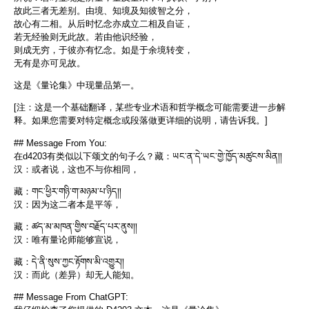
故此三者无差别。由境、知境及知彼智之分，
故心有二相。从后时忆念亦成立二相及自证，
若无经验则无此故。若由他识经验，
则成无穷，于彼亦有忆念。如是于余境转变，
无有是亦可见故。
这是《量论集》中现量品第一。
[注：这是一个基础翻译，某些专业术语和哲学概念可能需要进一步解
释。如果您需要对特定概念或段落做更详细的说明，请告诉我。]
## Message From You:
在d4203有类似以下颂文的句子么？藏：ཡང་ན་དེ་ཡང་གྱེ་ཁྱོད་མཚུངས་མིན།།
汉：或者说，这也不与你相同，
藏：གང་ཕྱིར་གཉི་ག་མཉམ་པ་ཉིད།།
汉：因为这二者本是平等，
藏：ཚད་མ་མཁན་གྱིས་བརྗོད་པར་ནུས།།
汉：唯有量论师能够宣说，
藏：དེ་ནི་སུས་ཀྱང་རྟོགས་མི་འགྱུར།།
汉：而此（差异）却无人能知。
## Message From ChatGPT: