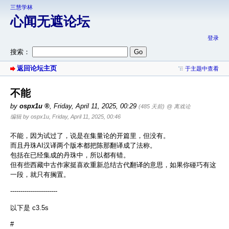
三慧学林
心闻无遮论坛
登录
搜索：
返回论坛主页
于主题中查看
不能
by
ospx1u
,
Friday, April 11, 2025, 00:29
(485 天前)
@ 离戏论
编辑 by ospx1u, Friday, April 11, 2025, 00:46
不能，因为试过了，说是在集量论的开篇里，但没有。
而且丹珠AI汉译两个版本都把陈那翻译成了法称。
包括在已经集成的丹珠中，所以都有错。
但有些西藏中古作家挺喜欢重新总结古代翻译的意思，如果你碰巧有这
一段，就只有搁置。
-----------------------
以下是 c3.5s
#