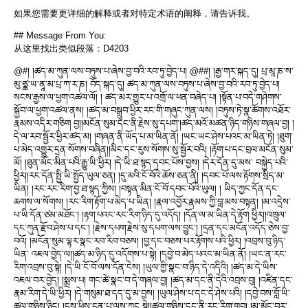
如果您需要更详细的解释或者对特定术语的阐释，请告诉我。
## Message From You:
从这里找出类似段落：D4203
@#། །ཚད་མ་ཀུན་ལས་བཏུས་པ་ཞེས་བྱ་བའི་རབ་ཏུ་བྱེད་པ། @##། །རྒྱ་གར་སྐད་དུ། པྲ་མཱ་ཎ་ས་
མུ་ཙྪ་ཡ་ནཱ་མ་པྲ་ཀ་ར་ཎ། བོད་སྐད་དུ། ཚད་མ་ཀུན་ལས་བཏུས་པ་ཞེས་བྱ་བའི་རབ་ཏུ་བྱེད་པ།
སངས་རྒྱས་ལ་ཕྱག་འཚལ་ལོ། ། ཚད་མར་གྱུར་པ་འགྲོ་ལ་ཕན་བཞེད་པ། །སྟོན་པ་བདེ་གཤེགས་
སྐྱོབ་ལ་ཕྱག་འཚལ་ནས། །ཚད་མ་བསྒྲུབ་ཕྱིར་རང་གི་གཞུང་ཀུན་ལས། །བཏུས་ཏེ་སྣ་ཚོགས་འཐོར་
རྣམས་འདིར་གཅིག བྱ།།མངོན་སུམ་དང་ནི་རྗེས་སུ་དཔག་།ཚད་མའོ་མཚན་ཉིད་གཉིས་གཞལ་བྱ། །
དེ་ལ་རབ་སྦྱོར་ཕྱིར་ཚད་མ། །གཞན་ནི་ཡོད་པ་མ་ཡིན་ནོ། །ཡང་ཡང་ཤེས་པའང་མ་ཡིན་ཏེ། །ཐུག་
པ་མེད་འགྱུར་དྲན་སོགས་བཞིན།།མིང་དང་རུས་སོགས་སུ་སྦྱོར་བའི། །རྟོག་པ་དང་བྲལ་མངོན་སུམ་
མོ། །ཐུན་མོང་མིན་པའི་རྒྱུ་ཡི་ཕྱིར། །དེ་ཡི་ཐ་སྙད་དབང་པོས་བྱས། །དེར་དོན་དུ་མས་ བསྐྱེད་པའི་
ཕྱིར།།རང་དོན་སྤྱི་ཡི་སྤྱོད་ཡུལ་ཅན། །དུ་མའི་ངོ་བོའི་ཆོས་ཅན་ནི། །དབང་པོ་ལས་རྟོགས་སྲིད་མ་
ཡིན། །རང་རང་རིག་བྱ་ཐ་སྙད་ཀྱིས། །བསྟན་མིན་ངོ་བོ་དབང་པོའི་ཡུལ། ། ཡིད་ཀྱང་དོན་དང་
ཆགས་ལ་སོགས། །རང་རིག་རྟོག་པ་མེད་པ་ཡིན། །རྣལ་འབྱོར་རྣམས་ཀྱི་བླ་མས་བསྟན། །མ་འདྲེས་
པ་ཡི་དོན་ཙམ་མཐོང་། །རྟག་པའང་རང་རིག་ཉིད་དུ་འདོད། །དོན་ལ་མ་ཡིན་དེ་རྟོག ཕྱིར།།འཁྲུལ་
དང་ཀུན་རྫོབ་ཤེས་པ་དང་། །རྗེས་དཔག་རྗེས་སུ་དཔག་ལས་བྱུང་། །དྲན་དང་མངོན་འདོད་ཅེས་བྱ་
བའོ། །མངོན་སུམ་ལྟར་སྣང་རབ་རིབ་བཅས། །བྱ་དང་བཅས་པར་རྟོགས་པའི་ཕྱིར། །འབྲས་བུ་ཉིད་
ཡིན་ འཇལ་བྱེད་ལ།།ཚད་མ་ཉིད་དུ་འདོགས་པ་སྟེ། །དབྱེ་བ་མེད་པའང་མ་ཡིན་ནོ། །ཡང་ན་རང་
རིག་འབྲས་བུ་སྟེ། །དེ་ཡི་ངོ་བོ་ལས་དོན་ངེས། །ཡུལ་གྱི་སྣང་བ་ཉིད་དེ་འདིའི། །ཚད་མ་དེ་ཡིས་
འཇལ་བར་བྱེད། །སྨྲས་པ། གང་ཚེ་སྣང་བ་དེ་གཞལ་བྱ། །ཚད་མ་དང་ནི་དེའི་འབྲས་བུ། །འཛིན་དང་
རྣམ་རིག་དེ་ཡི་ཕྱིར། །དེ་གསུམ་ཐ་དད་དུ་མ་བྱས། །ཡུལ་ཤེས་པ་དང་དེ་ཤེས་པའི། །དབྱེ་བས་བློ་ཡི་
ཚུལ་གཉིས་ཉིད། །དུས་ཕྱིས་དྲན་པ་ལས་ཀྱང སྟེ།།ཚུལ་གཉིས་དང་ནི་རང་རིག་གྲུབ། །མ་མྱོང་བར་