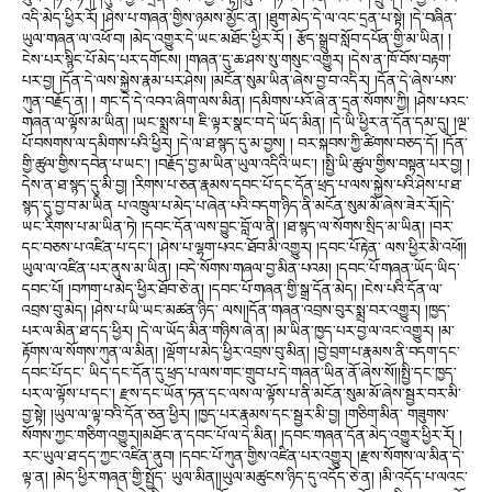
འདི་མེད་ཕྱིར་རོ། །ཤེས་པ་གཞན་གྱིས་ཉམས་མྱོང་ན། །ཐུག་མེད་དེ་ལ་འང་དྲན་པ་སྟེ། །དེ་བཞིན་
ཡུལ་གཞན་ལ་འཕོ་བ། །མེད་འགྱུར་དེ་ཡང་མཐོང་ཕྱིར་རོ། ། རྩོད་སྒྲུབ་སློབ་དཔོན་གྱི་མ་ཡིན། །
ངེས་པར་སྙིང་པོ་མེད་པར་དགོངས། །གཞན་དུ་ཆ་ཤས་སུ་གསུང་འགྱུར། །དེས་ན་ཁོ་བོས་བརྟག་
པར་བྱ། །དོན་དེ་ལས་སྐྱེས་རྣམ་པར་ཤེས། །མངོན་སུམ་ཡིན་ཞེས་བྱ་བ་འདིར། །དོན་དེ་ཞེས་པས་
ཀུན་བརྗོད་ན། ། གང་དེ་དེ་འབའ་ཞིག་ལས་མིན། །དམིགས་པའོ་ཞེ་ན་དྲན་སོགས་ཀྱི། །ཤེས་པའང་
གཞན་ལ་ལྟོས་མ་ཡིན། །ཡང་སྨྲས་པ། ཇི་ལྟར་སྣང་བ་དེ་ཡོད་མིན། །དེ་ཡི་ཕྱིར་ན་དོན་དམ་དུ། །ལྔ་
པོ་བསགས་ལ་དམིགས་པའི་ཕྱིར། །དེ་ལ་ཐ་སྙད་དུ་མ་བྱས། ། བར་སྐབས་ཀྱི་ཚིགས་བཅད་དོ། །དོན་
གྱི་ཚུལ་གྱིས་དབེན་པ་ཡང་། །བརྗོད་བྱ་མ་ཡིན་ཡུལ་འདིའི་ཡང་། །སྤྱི་ཡི་ཚུལ་གྱིས་བསྟན་པར་བྱ། །
དེས་ན་ཐ་སྙད་དུ་མི་བྱ། །རིགས་པ་ཅན་རྣམས་དབང་པོ་དང་དོན་ཕྲད་པ་ལས་སྐྱེས་པའི་ཤེས་པ་ཐ་
སྙད་དུ་བྱ་བ་མ་ཡིན པ་འཁྲུལ་པ་མེད་པ་ཞེན་པའི་བདག་ཉིད་ནི་མངོན་སུམ་མོ་ཞེས་ཟེར་རོ།།དེ་
ཡང་རིགས་པ་མ་ཡིན་ཏེ། །དབང་དོན་ལས་བྱུང་བློ་ལ་ནི། །ཐ་སྙད་ལ་སོགས་སྲིད་མ་ཡིན། །བར་
དང་བཅས་པ་འཛིན་པ་དང་། །ཤེས་པ་ལྷག་པའང་ཐོབ་མི་འགྱུར། །དབང་པོ་རྟེན་ ལས་ཕྱིར་མི་འཕོ།།
ཡུལ་ལ་འཛིན་པར་ནུས་མ་ཡིན། །བདེ་སོགས་གཞལ་བྱ་མིན་པའམ། །དབང་པོ་གཞན་ཡོད་ཡིད་
དབང་པོ། །བཀག་པ་མེད་ཕྱིར་ཐོབ་ཅེ་ན། །དབང་པོ་གཞན་གྱི་སྒྲ་དོན་མེད། །ངེས་པའི་དོན་ལ་
འབྲས་བུ་མེད། །ཤེས་པ་ཡི་ཡང་མཚན་ཉིད་ ལས།།དོན་གཞན་འབྲས་བུར་སྨྲ་བར་འགྱུར། །ཁྱད་
པར་ལ་མིན་ཐ་དད་ཕྱིར། །དེ་ལ་ཡོད་མིན་གཉིས་ཞེ་ན། །མ་ཡིན་ཁྱད་པར་བྱ་ལ་འང་འགྱུར། །མ་
རྟོགས་ལ་སོགས་ཀུན་ལ་མིན། །ལྡོག་པ་མེད་ཕྱིར་འབྲས་བུ་མིན། །བྱེ་བྲག་པ་རྣམས་ནི་བདག་དང་
དབང་པོ་དང་ ཡིད་དང་དོན་དུ་ཕྲད་པ་ལས་གང་གྲུབ་པ་དེ་གཞན་ཡིན་ནོ་ཞེས་སོ།།སྤྱི་དང་ཁྱད་
པར་ལ་ལྟོས་པ་དང་། རྫས་དང་ཡོན་ཏན་དང་ལས་ལ་ལྟོས་པ་ནི་མངོན་སུམ་མོ་ཞེས་སྦྱར་བར་མི་
བྱ་སྟེ། །ཡུལ་ལ་ལྟ་བའི་དོན་ཅན་ཕྱིར། །ཁྱད་པར་རྣམས་དང་སྦྱར་མི་བྱ། །གཅིག་མིན་ གཟུགས་
སོགས་ཀྱང་གཅིག་འགྱུར།།མཐོང་ན་དབང་པོ་ལ་དེ་མིན། །དབང་གཞན་དོན་མེད་འགྱུར་ཕྱིར་རོ། །
རང་ཡུལ་ཐ་དད་ཀྱང་འཛིན་ནུབ། །དབང་པོ་ཀུན་གྱིས་འཛིན་པར་འགྱུར། །རྫས་སོགས་ལ་མིན་དེ་
ལྟ་ན། །མེད་ཕྱིར་གཞན་གྱི་སྤྱོད་ ཡུལ་མིན།།ཡུལ་མཚུངས་ཉིད་དུ་འདོད་ཅེ་ན། །མི་འདོད་པ་ལའང་