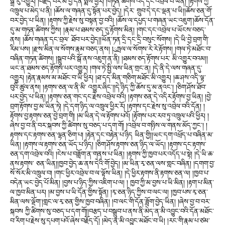
སྒྲ་རུ་འགྱུར། །བརྗོད་པར་མི་བྱ་དོན་སྨོས་ཕྱིར། །གཏན་ཚིགས་འདི་དང་འབྲེལ་པ་ཡིན། །རྟགས་ཀྱི་
འཁྲུལ་པ་མེད་པ་ནི། །ཆོས་ལ་གཞན་དུ་སྟོན་པར་བྱེད། །དེར་ གྲུབ་དེ་དང་ལྡན་པ་ཡི།།ཆོས་ཅན་གོ་
བར་བྱེད་པ་ཡིན། །རྟགས་ཀྱི་རྗེས་སུ་བསྟན་བྱ་བའི། །ཆོས་ལ་དཔྱད་པ་གཞན་ཡང་འཇུག་།ཆོས་དོན་
དུ་མ་གཏན་ཚིགས་ཀྱིས། །རྣམ་པ་ཐམས་ཅད་དུ་རྟོགས་མིན། །གང་དང་འབྲེལ་པ་ཡོངས་བཅད་
ནས། །ཆོས་གཞན་དང་བྲལ་ ཐོབ་པར་བྱེད།།ཡོན་ཏན་དྲི་དང་དྲི་བསུང་སོགས། །དེ་ཡི་བྱེ་བྲག་གི་
རིམ་པས། །རྫས་མིན་ལ་སོགས་རྣམ་བཅད་ནས། །ུཏྤལ་ལ་སོགས་རེ་རེ་རྟོགས། །གལ་ཏེ་མཐོང་བ་
བཞིན་གཏན་ཚིགས། །སྒྲུབ་པའི་སྒོ་ནས་འཇུག་ན་ནི། །ཐམས་ཅད་རྟོགས་པར་ མི་འགྱུར་བའམ།།
ཡང་ན་ཐམས་ཅད་རྟོགས་པར་འགྱུར། །གལ་ཏེ་སྤྱི་ལས་ཡིན་གྲང་ན། །དེ་ནི་དེ་ལས་གཞན་དུ་
འགྱུར། །རྟེན་རྣམས་མ་མཐོང་བ་ཡི་ཕྱིར། །ཐ་དད་མིན་གཅིག་མཐོང་མི་འགྱུར། །ཆ་ཤས་འདི་ལྟ་
བུའི་ཚུལ་ནས། །རྟགས་ཅན་ལ་ནི་མི་ འགྱུར་ཞིང་།།དེ་ཉིད་ཀྱི་ཆོས་དུ་མ་ནའང་། །ཅིག་ཤོས་ཐོབ་
པར་བྱེད་པ་ཡིན། །རྟགས་ཅན་གང་དང་རྗེས་འབྲེལ་བའི། །རྟགས་ཅན་དེ་འདིར་རྟོགས་བྱ་ཡིན། །བྱེ་
བྲག་རྟོགས་བྱ་མ་ཡིན་ཏེ། །དེ་དག་ཉིད་ལ་འཁྲུལ་ཕྱིར་རོ། །རྟགས་དང་རྗེས་སུ་འབྲེལ་བའི་དོན། །
རྟོགས་བྱ་རྟགས་ཅན་བྱེ་བྲག་གི། །མ་ཡིན་དེ་ལ་རྟོགས་པའོ། །རྟོགས་པར་རབ་ཏུ་འཁྲུལ་པའི་ཕྱིར། །
ཞེས་བྱ་བ་ནི་བར་སྐབས་ཀྱི་ཚིགས་སུ་བཅད་པ་དག་གོ། །འབྲེལ་བ་གཉིས་ལ་གནས་མོད་ཀྱང་། །
རྟགས་དང་རྟགས་ཅན་ལྷན་ཅིག་པ། །རྟེན་དང་བརྟེན་པ་ཉིད ཡིན་གྱི།།ཡང་དག་འཕྲོད་པ་བཞིན་མ་
ཡིན། །རྟགས་ལ་རྟགས་ཅན་ཡོད་པ་ཉིད། །ཅིག་ཤོས་རྟགས་ཅན་ཉིད་ལ་ཡོད། །རྟགས་དང་རྟགས་
ཅན་དག་འབྲེལ་བའི། །ངེས་པ་བཟློག་ན་གནས་པ་ཡིན། །རྟགས་ཀྱི་ཁྱབ་པར་འདོད་པ་སྟེ། །དེ་ཡི་ཆ་
ནས་རྟགས་ ཅན་ཡིན།།ཁྱབ་བྱེད་ཆ་ནས་དེའི་གོ་བྱེད། །མ་ཡིན་རྭ་ཅན་ལས་གླང་བཞིན། །དགག་བྱ་
སོ་སོར་མི་འཁྲུལ་བ། །གང་ཕྱིར་འབྲེལ་བ་ལ་ལྟོས་ཡིན། །དེ་ཕྱིར་རྟགས་ནི་རྟགས་ཅན་ལ། །ཁྱབ་པ་
བདེན་ཡང་བྱེད་པོ་མིན། །བྱས་པ་ཉིད་ཀྱིས་འཇིག་པ་ལ། ། ཁྱབ་ཀྱི་མ་བྱས་པ་ཡི་མིན། །རྟག་པ་མིན་
ལ་ཁྱབ་མིན་པར། །མ་བྱས་པ་ཡི་དོན་གྱིས་སྟོན། །རྭ་ཅན་ཉིད་ཀྱིས་བ་ལང་ལ། །ཁྱབ་པས་རྭ་ཅན་
མིན་ལས་ལྡོག་།གླང་ལ་རྭ་ཅན་གྱིས་ཁྱབ་བཞིན། །བ་ལང་གི་དོན་ཟློག་བྱེད་ཡིན། །ཞེས་བྱ་བ་བར་
སྐབས ཀྱི་ཚིགས་སུ་བཅད་པ་དག་གོ།།བརྩད་པ་བསྒྲུབ་པ་ནས་ནི་མེད་ན་མི་འབྱུང་བའི་དོན་མཐོང་
བ་རིག་པ་རྗེས་སུ་དཔག་པའོ་ཞེས་བརྗོད་དོ། །མེད་ན་མི་འབྱུང་མཐོང་བ་ཡི། །རང་གི་རྣམ་པ་ཙམ་