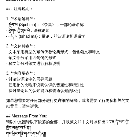
### 注释说明：
1. **术语解释**：
- སྤེལ་མ (Spel ma)：《杂集》，一部论著名称
- ཕྱོགས་ཀྱི་གླང་པོ：法称论师
- ཚད་མ (tshad ma)：量论，即认识论和逻辑学
2. **文体特点**：
- 文本采用典型的藏传佛教论典形式，包含颂文和释文
- 颂文部分采用四句偈的形式
- 释文部分对颂文进行解释说明
3. **内容要点**：
- 讨论认识论中的同异问题
- 使用象的比喻来说明认识的普遍性和特殊性
- 探讨量论师的认知能力和普通认知的区别
如果您需要对任何部分进行更详细的解释，或者需要了解更多相关的文
献背景，请告诉我。
## Message From You:
请以中文翻译以下段落的全部，并以藏文和中文对照标出ཡང་ན་དེ་ཡང་གྱེ་
ཁྱོད་མཚུངས་མིན།།
གང་ཕྱིར་གཉི་ག་མཉམ་པ་ཉིད།།