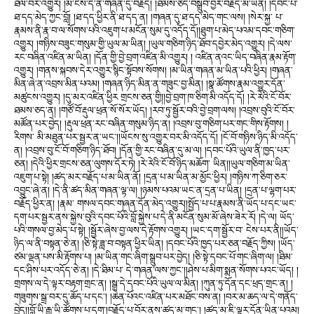
ཐལ་བར་འགྱུར། །མ་ངེས་དེ་ནི་གཞན་དུ་བརྗོད། །ཐམས་ཅད་བསྒྲུབ་བྱར་བརྗོད་མ་ཡིན། །དབང་པོ་
ཐ་དད་མེད་ཀྱང་བློ། །ཐ་དད་ཕྱིར་ནི་ཐ་དད་ན། །གཞན་དུ་ཐ་དད་མེད་གང་ལས། །སེར་སྐྱ་ པ་
རྣམས་ནི་རྣ་བ་ལ་སོགས་པའི་འཇུག་པ་མངོན་སུམ་དུ་འདོད་དོ།།ཐུག་པ་མེད་པའམ་དབང་གཅིག་
འགྱུར། །གཉིས་བཟུང་གསུམ་གྱི་ཡུལ་མ་ཡིན། །ཡུལ་གཅིག་ཉིད་ཐོབ་དབྱེར་མེད་འགྱུར། །དེ་ལས་
རང་བཞིན་འཛིན་མ་ཡིན། །དོན་གྱི་བྱེ་བྲག་འཛིན་མི་འགྱུར། ། འཛིན་ནའང་ཡིད་བཞིན་རྣམ་རྟོག་
འགྱུར། །གནས་སྐབས་དེར་འགྱུར་སྙིང་སྟོབས་སོགས། །མ་ཡིན་གཞན་མ་ཡིན་པའི་ཕྱིར། །གཞན་
མིན་ཞེ་ན་འབྲས་མིན་པའམ། །གཞན་ཉིད་མིན་ན་གཟུང་བྱ་མིན། །སྣ་ཚོགས་རྣམ་འགྱུར་དོན་
མཚུངས་འགྱུར། །དུ་མར་འཛིན་ཕྱིར གྲངས་ཅན་གྱི།།བྱེ་བྲག་ཁ་ཅིག་མི་འདོད་དོ། །རེ་རེའི་ངོ་བོར་
ཐམས་ཅད་ན། །གཙོ་བོ་རྡུལ་ཕྲན་སོ་སོར་ཡོད། །རབ་ཏུ་སྦྱོར་བའི་བྱེ་བྲག་ལས། །འབྲས་བུའི་ངོ་བོར་
མཚོན་པར་བྱེད། །རྡུལ་ཕྲན་རང་བཞིན་གསུམ་ཉིད་ན། །འབྲས་བུ་གཅིག་པར་གང་གིས་རྟོགས། །
རིགས་ མི་མཐུན་པར་སྦྱར་ན་ཡང་།།ཡོངས་སུ་འགྱུར་བར་མི་འདོད་དོ། །ངོ་བོ་གཉིས་ཉིད་མི་འདོད་
ན། །འབྲས་བུ་ངོ་བོ་གཅིག་ཉིད་ཐོབ། །དོན་གྱི་རང་བཞིན་དུ་མ་ལ། །དབང་པོའི་ཡུལ་ནི་ཁྱད་པར་
ཅན། །དེའི་ཕྱིར་གྲངས་ཅན་ལུགས་དོར་ཏེ། །རེ་རེའི་ངོ་བོ་ཉིད་མཆོག་ ཡིན།།ཡུལ་གཅིག་མ་ཡིན་
འཇུག་པ་སྟེ། །ཚད་མར་བརྗོད་པ་མ་ཡིན་ནོ། །དྲན་པ་མ་ཡིན་མ་མྱོང་ཕྱིར། །གཉིས་ཀ་ཅིག་ཅར་
འབྱུང་ཞེ་ན། །དེ་ནི་ཚད་མིན་གཞན་ལྟ་ལ། །ཉམས་པའམ་ཡང་ན་དྲན་པ་ཡིན། །དྲན་པ་ལྷག་པར་
བརྗོད་ཕྱིར་ན། །རྣམ་ གསལ་དབང་གཞན་དོན་མེད་འགྱུར།།སྤྱོད་པ་པ་རྣམས་ནི་ཡོད་པ་དང་ཡང་
དག་པར་སྦྱར་ནས་སྐྱེས་བུའི་དབང་པོའི་བློ་སྐྱེས་པ་དེ་ནི་མངོན་སུམ་མོ་ཞེས་ཟེར་རོ། །དེ་ལ། ཡོད་
པའི་གསལ་བྱ་མེད་པ་སྟེ། །སྦྱོར་ཞེས་བྱ་ལས་དེ་རྟོགས་འགྱུར། །ཡང་དག་སྦྱོར་བ་ ངེས་པར་ནི།།ཡོད་
ཉིད་ལ་ནི་བསྟན་ཅེ་ན། །ཅི་སྟེ་ཟླ་བ་བསྟན་ཕྱིར་ཡིན། །དབང་པོའི་ཁྱད་པར་ཅན་བརྗོད་ཀྱིས། །ཡོད་
ཙམ་ལྡན་པས་མི་རྟོགས་པ། །མ་ཡིན་གང་ཞིག་སྒྲུབ་པར་བྱེད། །ཅི་སྟེ་དབང་པོ་གང་ཞིག་ལ། །ཐིམ་
དང་ཤིས་པར་འདོད་ཅེ་ན། །དེ་ཐིམ་པ་ དེ་གཞན་ལས་ཀྱང་།།ཤེས་པ་མིག་སྨན་སོགས་པའང་ཡོད། །
གྲགས་ལ་དེ་ལྟར་བརྟག་གྲང་ན། །སྒྲ་དེ་དབང་པོའི་ཡུལ་ལ་མིན། །ཀུན་ཏུ་དོན་དང་ཕྲད་གྲང་ན། །
གཟུགས་སྒྲ་བར་དུ་ཆོད་པ་དང་། །ཆེན་པོའང་འཛིན་པར་མཐོང་བས་ན། །བར་མ་ཆད་ལ་དེ་གནོད་
བྱེད།།བློ་ཡི་རྒྱུ་ཡི་ཚོགས་པ་དག་།བརྗོད་པ་བོར་ནས་ཚད་མ་གང་། །ཚད་མ་ཇི་ལྟར་དོན་ཡིན་པའམ།