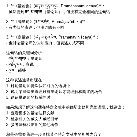
1. **《量论集》(ཚད་མ་ཀུན་བཏུས, Pramāṇasamuccaya)**：
- 虽然提到ཚད་མ་མཁན（量论师），但没有完全相同的这句话
2. **《释量论》(རྣམ་འགྲེལ, Pramāṇavārttika)**：
- 有类似的表述，但用词略有不同
3. **《定量论》(ཚད་མ་རྣམ་ངེས, Pramāṇaviniścaya)**：
- 也讨论量论师的认知能力，但表述方式不同
这句话的关键词分析：
- ཚད་མ་མཁན：量论师
- བརྗོད་པར：宣说
- ནུས：能够
这种表述通常出现在：
1. 讨论量论师特殊认知能力的语境中
2. 说明某些深奥道理只有量论师才能理解和阐述的场合
3. 论证量论师的权威性时
如果您想了解这句话在特定文献中的确切出处和完整语境，我建议：
1. 查看更多的量论注释文献
2. 检索相关的藏文大藏经目录
3. 参考法称和陈那的其他著作
您是否需要我进一步查找某个特定文献中的相关内容？