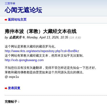
三慧学林
心闻无遮论坛
返回论坛主页
雍仲本波（苯教）大藏经文本在线
by
众星拱月
,
Monday, April 13, 2026, 10:35
(116 天前)
这个网址是苯教大藏经的藏语罗马化。
http://www.rkts.org/etexts/repository.php?col=BonBkz
这个网站有苯教大藏经藏文文本，然而本文似乎无法复制。
http://xxb.qiongbuwang.com
不知您往后有没有兴趣翻译，觉得不管怎样还是先知会一下您才好。
苯教和藏传佛教都是由普贤如来这个共同源头流出的佛法。
@ ospx1u
发表回复
完整帖子：