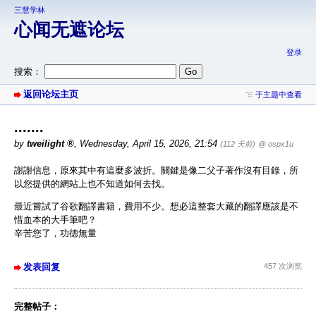
三慧学林
心闻无遮论坛
登录
搜索：
返回论坛主页
于主题中查看
.......
by
tweilight
,
Wednesday, April 15, 2026, 21:54
(112 天前)
@ ospx1u
謝謝信息，原來其中有這麼多波折。關鍵是像二父子著作沒有目錄，所
以您提供的網站上也不知道如何去找。
最近嘗試了谷歌翻譯書籍，費用不少。想必這整套大藏的翻譯應該是不
惜血本的大手筆吧？
辛苦您了，功德無量
发表回复
457 次浏览
完整帖子：