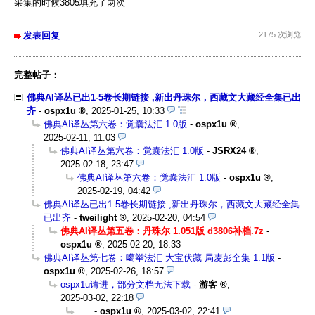
采集的时候3805填充了两次
发表回复
2175 次浏览
完整帖子：
佛典AI译丛已出1-5卷长期链接 ,新出丹珠尔，西藏文大藏经全集已出
齐
-
ospx1u
,
2025-01-25, 10:33
佛典AI译丛第六卷：觉囊法汇 1.0版
-
ospx1u
,
2025-02-11, 11:03
佛典AI译丛第六卷：觉囊法汇 1.0版
-
JSRX24
,
2025-02-18, 23:47
佛典AI译丛第六卷：觉囊法汇 1.0版
-
ospx1u
,
2025-02-19, 04:42
佛典AI译丛已出1-5卷长期链接 ,新出丹珠尔，西藏文大藏经全集
已出齐
-
tweilight
,
2025-02-20, 04:54
佛典AI译丛第五卷：丹珠尔 1.051版 d3806补档.7z
-
ospx1u
,
2025-02-20, 18:33
佛典AI译丛第七卷：噶举法汇 大宝伏藏 局麦彭全集 1.1版
-
ospx1u
,
2025-02-26, 18:57
ospx1u请进，部分文档无法下载
-
游客
,
2025-03-02, 22:18
.....
-
ospx1u
,
2025-03-02, 22:41