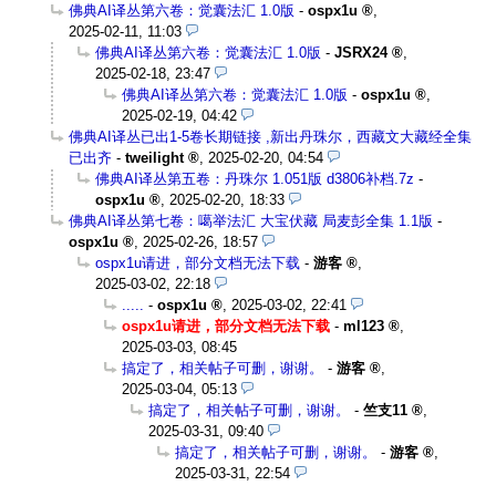
佛典AI译丛第六卷：觉囊法汇 1.0版
-
ospx1u
,
2025-02-11, 11:03
佛典AI译丛第六卷：觉囊法汇 1.0版
-
JSRX24
,
2025-02-18, 23:47
佛典AI译丛第六卷：觉囊法汇 1.0版
-
ospx1u
,
2025-02-19, 04:42
佛典AI译丛已出1-5卷长期链接 ,新出丹珠尔，西藏文大藏经全集
已出齐
-
tweilight
,
2025-02-20, 04:54
佛典AI译丛第五卷：丹珠尔 1.051版 d3806补档.7z
-
ospx1u
,
2025-02-20, 18:33
佛典AI译丛第七卷：噶举法汇 大宝伏藏 局麦彭全集 1.1版
-
ospx1u
,
2025-02-26, 18:57
ospx1u请进，部分文档无法下载
-
游客
,
2025-03-02, 22:18
.....
-
ospx1u
,
2025-03-02, 22:41
ospx1u请进，部分文档无法下载
-
ml123
,
2025-03-03, 08:45
搞定了，相关帖子可删，谢谢。
-
游客
,
2025-03-04, 05:13
搞定了，相关帖子可删，谢谢。
-
竺支11
,
2025-03-31, 09:40
搞定了，相关帖子可删，谢谢。
-
游客
,
2025-03-31, 22:54