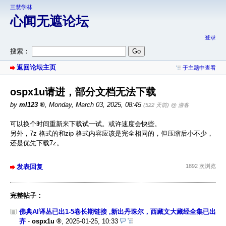
三慧学林
心闻无遮论坛
登录
搜索：
返回论坛主页
于主题中查看
ospx1u请进，部分文档无法下载
by
ml123
,
Monday, March 03, 2025, 08:45
(522 天前)
@ 游客
可以换个时间重新来下载试一试。或许速度会快些。
另外，7z 格式的和zip 格式内容应该是完全相同的，但压缩后小不少，
还是优先下载7z。
发表回复
1892 次浏览
完整帖子：
佛典AI译丛已出1-5卷长期链接 ,新出丹珠尔，西藏文大藏经全集已出
齐
-
ospx1u
,
2025-01-25, 10:33