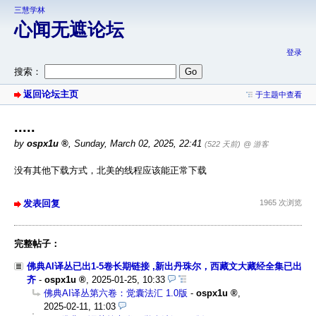
三慧学林
心闻无遮论坛
登录
搜索：
返回论坛主页
于主题中查看
.....
by
ospx1u
,
Sunday, March 02, 2025, 22:41
(522 天前)
@ 游客
没有其他下载方式，北美的线程应该能正常下载
发表回复
1965 次浏览
完整帖子：
佛典AI译丛已出1-5卷长期链接 ,新出丹珠尔，西藏文大藏经全集已出
齐
-
ospx1u
,
2025-01-25, 10:33
佛典AI译丛第六卷：觉囊法汇 1.0版
-
ospx1u
,
2025-02-11, 11:03