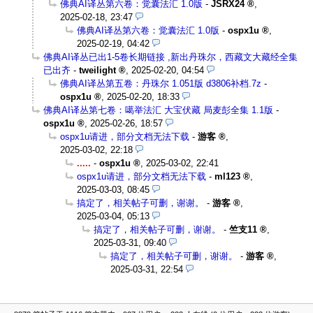
佛典AI译丛第六卷：觉囊法汇 1.0版
-
JSRX24
,
2025-02-18, 23:47
佛典AI译丛第六卷：觉囊法汇 1.0版
-
ospx1u
,
2025-02-19, 04:42
佛典AI译丛已出1-5卷长期链接 ,新出丹珠尔，西藏文大藏经全集
已出齐
-
tweilight
,
2025-02-20, 04:54
佛典AI译丛第五卷：丹珠尔 1.051版 d3806补档.7z
-
ospx1u
,
2025-02-20, 18:33
佛典AI译丛第七卷：噶举法汇 大宝伏藏 局麦彭全集 1.1版
-
ospx1u
,
2025-02-26, 18:57
ospx1u请进，部分文档无法下载
-
游客
,
2025-03-02, 22:18
.....
-
ospx1u
,
2025-03-02, 22:41
ospx1u请进，部分文档无法下载
-
ml123
,
2025-03-03, 08:45
搞定了，相关帖子可删，谢谢。
-
游客
,
2025-03-04, 05:13
搞定了，相关帖子可删，谢谢。
-
竺支11
,
2025-03-31, 09:40
搞定了，相关帖子可删，谢谢。
-
游客
,
2025-03-31, 22:54