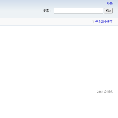
登录
搜索：
于主题中查看
2564 次浏览