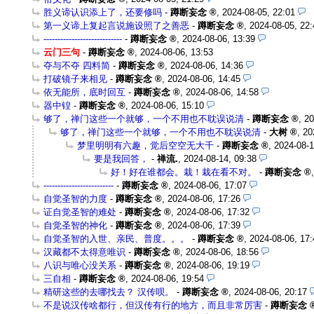
胜义谛认识添上了，还要修吗
-
蹲断妄念
,
2024-08-05, 22:01
第一义谛上复起言说施设照了之善恶
-
蹲断妄念
,
2024-08-05, 22:
----------------------------
-
蹲断妄念
,
2024-08-06, 13:39
云门三句
-
蹲断妄念
,
2024-08-06, 13:53
夺与不夺 四料简
-
蹲断妄念
,
2024-08-06, 14:36
打破镜子来相见
-
蹲断妄念
,
2024-08-06, 14:45
依无能所，底时回互
-
蹲断妄念
,
2024-08-06, 14:58
器中锽
-
蹲断妄念
,
2024-08-06, 15:10
够了，禅门这些一个就够，一个不用也不耽误说清
-
蹲断妄念
,
20
够了，禅门这些一个就够，一个不用也不耽误说清
-
大树
,
20
梦里明明有六趣，觉后空空无大千
-
蹲断妄念
,
2024-08-1
要是我回答，
-
禅流.
,
2024-08-14, 09:38
好！好在谁都会。栽！栽在看不对。
-
蹲断妄念
-------------------------
-
蹲断妄念
,
2024-08-06, 17:07
自觉圣智的力度
-
蹲断妄念
,
2024-08-06, 17:26
证自觉圣智的难处
-
蹲断妄念
,
2024-08-06, 17:32
自觉圣智的神化
-
蹲断妄念
,
2024-08-06, 17:39
自觉圣智的入世、亲民、普度。。。
-
蹲断妄念
,
2024-08-06, 17:
汉藏都不太得意唯识
-
蹲断妄念
,
2024-08-06, 18:56
八识与唯心没关系
-
蹲断妄念
,
2024-08-06, 19:19
三自相
-
蹲断妄念
,
2024-08-06, 19:54
精研这些的去哪找去？ 汉传呗。
-
蹲断妄念
,
2024-08-06, 20:17
不是说汉传啥都行，但汉传有行的地方，而且非常厉害
-
蹲断妄念