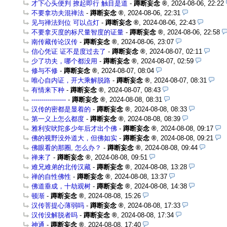
才下心头便判 撩起即行 触目是道
-
蹲断妄念
,
2024-08-06, 22:22
不要拿功夫混禅法
-
蹲断妄念
,
2024-08-06, 22:31
见与禅法到位 可以点灯
-
蹲断妄念
,
2024-08-06, 22:43
不要拿灭度的标尺量智度的证量
-
蹲断妄念
,
2024-08-06, 22:58
南传藏传论汉传
-
蹲断妄念
,
2024-08-06, 23:07
信心凭证 证不是度过去了
-
蹲断妄念
,
2024-08-07, 02:11
少了功夫，哪个都没用
-
蹲断妄念
,
2024-08-07, 02:59
修与不修
-
蹲断妄念
,
2024-08-07, 08:04
唯心自内证，开大乘解脱路
-
蹲断妄念
,
2024-08-07, 08:31
有情来下种
-
蹲断妄念
,
2024-08-07, 08:43
-----------------
-
蹲断妄念
,
2024-08-08, 08:31
汉传的密都是显着的
-
蹲断妄念
,
2024-08-08, 08:33
第一义上怎么都度
-
蹲断妄念
,
2024-08-08, 08:39
雅利安吠陀多少年后才出个佛
-
蹲断妄念
,
2024-08-08, 09:17
佛的视野没外道大，但佛如实
-
蹲断妄念
,
2024-08-08, 09:21
佛眼看的那圈, 怎么办？
-
蹲断妄念
,
2024-08-08, 09:44
禅来了
-
蹲断妄念
,
2024-08-08, 09:51
难兄难弟的北传汉藏
-
蹲断妄念
,
2024-08-08, 13:28
禅的自性佛性
-
蹲断妄念
,
2024-08-08, 13:37
佛道垂成，十劫观树
-
蹲断妄念
,
2024-08-08, 14:38
顿渐
-
蹲断妄念
,
2024-08-08, 15:26
汉传菩提心薄弱吗
-
蹲断妄念
,
2024-08-08, 17:33
汉传没解脱者吗
-
蹲断妄念
,
2024-08-08, 17:34
神通
-
蹲断妄念
,
2024-08-08, 17:40