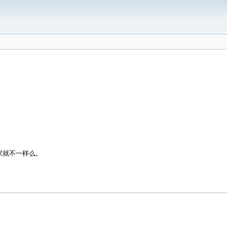
家就不一样么。