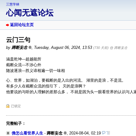
三慧学林
心闻无遮论坛
返回论坛主页
云门三句
by
蹲断妄念
,
Tuesday, August 06, 2024, 13:53
(730 天前)
@ 蹲断妄念
涵盖乾坤---超越能所
截断众流---不涉心外
随波逐浪---胜义谛相遍一切一味相
心、世界，如湖泊，要截断的是入出的河流。 湖里的是浪，不是流。
有多少人在截断众流的指引下， 灭的是浪啊？
他要说的与听的人理解的差那么多， 不就是因为头一眼看世界的认识与人
已锁定
完整帖子：
佛怎么看世界人生
-
蹲断妄念
,
2024-08-04, 02:19