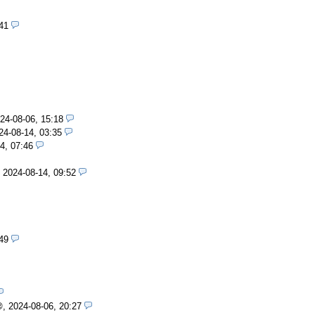
41
24-08-06, 15:18
24-08-14, 03:35
4, 07:46
,
2024-08-14, 09:52
49
,
2024-08-06, 20:27