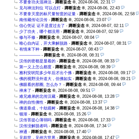
不要拿功夫混禅法
-
蹲断妄念
,
2024-08-06, 22:31
见与禅法到位 可以点灯
-
蹲断妄念
,
2024-08-06, 22:43
不要拿灭度的标尺量智度的证量
-
蹲断妄念
,
2024-08-06, 22:58
南传藏传论汉传
-
蹲断妄念
,
2024-08-06, 23:07
信心凭证 证不是度过去了
-
蹲断妄念
,
2024-08-07, 02:11
少了功夫，哪个都没用
-
蹲断妄念
,
2024-08-07, 02:59
修与不修
-
蹲断妄念
,
2024-08-07, 08:04
唯心自内证，开大乘解脱路
-
蹲断妄念
,
2024-08-07, 08:31
有情来下种
-
蹲断妄念
,
2024-08-07, 08:43
-----------------
-
蹲断妄念
,
2024-08-08, 08:31
汉传的密都是显着的
-
蹲断妄念
,
2024-08-08, 08:33
第一义上怎么都度
-
蹲断妄念
,
2024-08-08, 08:39
雅利安吠陀多少年后才出个佛
-
蹲断妄念
,
2024-08-08, 09:17
佛的视野没外道大，但佛如实
-
蹲断妄念
,
2024-08-08, 09:21
佛眼看的那圈, 怎么办？
-
蹲断妄念
,
2024-08-08, 09:44
禅来了
-
蹲断妄念
,
2024-08-08, 09:51
难兄难弟的北传汉藏
-
蹲断妄念
,
2024-08-08, 13:28
禅的自性佛性
-
蹲断妄念
,
2024-08-08, 13:37
佛道垂成，十劫观树
-
蹲断妄念
,
2024-08-08, 14:38
顿渐
-
蹲断妄念
,
2024-08-08, 15:26
汉传菩提心薄弱吗
-
蹲断妄念
,
2024-08-08, 17:33
汉传没解脱者吗
-
蹲断妄念
,
2024-08-08, 17:34
神通
-
蹲断妄念
,
2024-08-08, 17:40
见前世，见他方世界
-
蹲断妄念
,
2024-08-08, 17:47