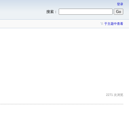
登录
搜索：
于主题中查看
2271 次浏览