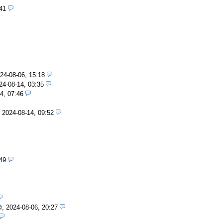
41
24-08-06, 15:18
24-08-14, 03:35
4, 07:46
,
2024-08-14, 09:52
49
,
2024-08-06, 20:27