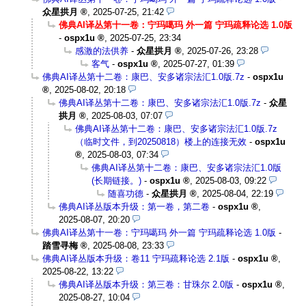
众星拱月
,
2025-07-25, 21:42
佛典AI译丛第十一卷：宁玛噶玛 外一篇 宁玛疏释论选 1.0版
-
ospx1u
,
2025-07-25, 23:34
感激的法供养
-
众星拱月
,
2025-07-26, 23:28
客气
-
ospx1u
,
2025-07-27, 01:39
佛典AI译丛第十二卷：康巴、安多诸宗法汇1.0版.7z
-
ospx1u
,
2025-08-02, 20:18
佛典AI译丛第十二卷：康巴、安多诸宗法汇1.0版.7z
-
众星
拱月
,
2025-08-03, 07:07
佛典AI译丛第十二卷：康巴、安多诸宗法汇1.0版.7z
（临时文件，到20250818）楼上的连接无效
-
ospx1u
,
2025-08-03, 07:34
佛典AI译丛第十二卷：康巴、安多诸宗法汇1.0版
(长期链接。)
-
ospx1u
,
2025-08-03, 09:22
随喜功德
-
众星拱月
,
2025-08-04, 22:19
佛典AI译丛版本升级：第一卷，第二卷
-
ospx1u
,
2025-08-07, 20:20
佛典AI译丛第十一卷：宁玛噶玛 外一篇 宁玛疏释论选 1.0版
-
踏雪寻梅
,
2025-08-08, 23:33
佛典AI译丛版本升级：卷11 宁玛疏释论选 2.1版
-
ospx1u
,
2025-08-22, 13:22
佛典AI译丛版本升级：第三卷：甘珠尔 2.0版
-
ospx1u
,
2025-08-27, 10:04