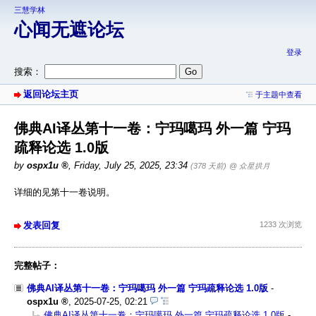
三慧学林
心闻无遮论坛
登录
搜索：
返回论坛主页
于主题中查看
佛典AI译丛第十一卷：宁玛噶玛 外一篇 宁玛
疏释论选 1.0版
by
ospx1u
,
Friday, July 25, 2025, 23:34
(378 天前)
@ 众星拱月
详细的见第十一卷说明。
发表回复
1233 次浏览
完整帖子：
佛典AI译丛第十一卷：宁玛噶玛 外一篇 宁玛疏释论选 1.0版
-
ospx1u
,
2025-07-25, 02:21
佛典AI译丛第十一卷：宁玛噶玛 外一篇 宁玛疏释论选 1.0版
-