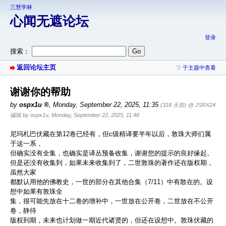
三慧学林
心闻无遮论坛
登录
搜索：
返回论坛主页
于主题中查看
谢谢你的帮助
by
ospx1u
,
Monday, September 22, 2025, 11:35
(318 天前)
@ JSRX24
编辑 by ospx1u, Monday, September 22, 2025, 11:46
尼玛札巴伏藏在第12卷已经有，但c级精译要半年以后，敦珠大师们属
于这一系，
但确实没有全集，也确实是译丛预备收集，谢谢您的提示的良好缘起。
但是还没有收集到，如果未来收集到了，二世敦珠的著作还在版权期，
虽然大家
都默认用他的佛教史，一世的部分在其他合集（7/11）中有散在的。设
想中如果有敦珠全
集，很可能先放在十二卷的增补中，一世放在公开卷，二世放在不公开
卷，静待
版权到期，未来也计划做一期近代诸贤的，但还在设想中。敦珠伏藏的