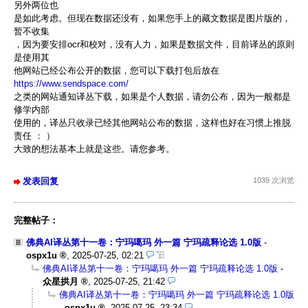
另外两位也
是如此考虑。但现在数据还没有，如果您手上的藏文数据是图片版的，
暂不收集
，因为要安排ocr和校对，没有人力，如果是数据文件，目前译丛的原则
是使用其
他网站已经公布公开的数据，您可以下载打包后放在
https://www.sendspace.com/
之类的网站通知译丛下载，如果是个人数据，请勿公布，因为一般都是
修学内部
使用的，译丛只收录已经其他网站公布的数据，这样也好在习惯上推脱
责任 ： ）
大致的想法基本上就是这些。请您参考。
发表回复
1039 次浏览
完整帖子：
佛典AI译丛第十一卷：宁玛噶玛 外一篇 宁玛疏释论选 1.0版
-
ospx1u
,
2025-07-25, 02:21
佛典AI译丛第十一卷：宁玛噶玛 外一篇 宁玛疏释论选 1.0版
-
众星拱月
,
2025-07-25, 21:42
佛典AI译丛第十一卷：宁玛噶玛 外一篇 宁玛疏释论选 1.0版
-
ospx1u
,
2025-07-25, 23:34