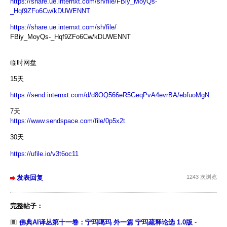
https://share.ue.internxt.com/sh/file/FBiy_MoyQs-
_Hqf9ZFo6Cw/kDUWENNT
https://share.ue.internxt.com/sh/file/
FBiy_MoyQs-_Hqf9ZFo6Cw/kDUWENNT
临时网盘
15天
https://send.internxt.com/d/d8OQ566eR5GeqPvA4evrBA/ebfuoMgN
7天
https://www.sendspace.com/file/0p5x2t
30天
https://ufile.io/v3t6oc11
发表回复
1243 次浏览
完整帖子：
佛典AI译丛第十一卷：宁玛噶玛 外一篇 宁玛疏释论选 1.0版
-