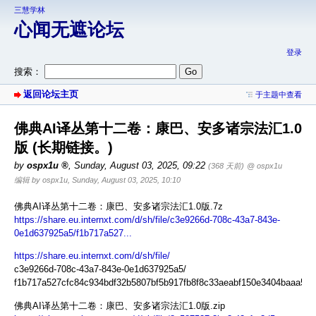
三慧学林
心闻无遮论坛
登录
搜索：
返回论坛主页
于主题中查看
佛典AI译丛第十二卷：康巴、安多诸宗法汇1.0
版 (长期链接。)
by
ospx1u
,
Sunday, August 03, 2025, 09:22
(368 天前)
@ ospx1u
编辑 by ospx1u, Sunday, August 03, 2025, 10:10
佛典AI译丛第十二卷：康巴、安多诸宗法汇1.0版.7z
https://share.eu.internxt.com/d/sh/file/c3e9266d-708c-43a7-843e-
0e1d637925a5/f1b717a527...
https://share.eu.internxt.com/d/sh/file/
c3e9266d-708c-43a7-843e-0e1d637925a5/
f1b717a527cfc84c934bdf32b5807bf5b917fb8f8c33aeabf150e3404baaa596
佛典AI译丛第十二卷：康巴、安多诸宗法汇1.0版.zip