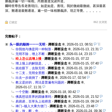
勝義諦遍一切一味相。尚難通達況諸外道。
爾時世尊告長老善現曰。如是如是。善現。我於微細最微細。甚深最甚
深。難通達最難通達。遍一切一味相勝義諦。現正等覺。。。。。。
862 次浏览
已锁定
完整帖子：
头一眼的颠倒一一一无明
-
蹲断妄念
,
2026-01-13, 08:51
你我他与佛是同一种制形
-
蹲断妄念
,
2026-01-13, 21:31
无明不除，增上不断
-
蹲断妄念
,
2026-01-14, 23:15
经上怎么说增上慢
-
蹲断妄念
,
2026-01-15, 07:22
增上慢上的解脱是。。。
-
蹲断妄念
,
2026-01-15, 07:40
就在眼下，去除无明
-
蹲断妄念
,
2026-01-15, 19:20
十二支，无明全景图
-
蹲断妄念
,
2026-01-16, 08:12
出去一步就倒了
-
蹲断妄念
,
2026-01-17, 02:54
教义是好的，用法是普遍有问题的
-
蹲断妄念
,
2026-01-17, 11:31
一个空翻
-
蹲断妄念
,
2026-01-18, 00:42
佛真想说世界的因缘果吗
-
蹲断妄念
,
2026-01-18, 21:52
易易易，百草头上祖师意
-
蹲断妄念
,
2026-01-19, 09:24
禅门--顿入大乘方便门
-
蹲断妄念
,
2026-01-21, 23:48
歇，放，断，舍。。。。。
-
蹲断妄念
,
2026-01-24, 09:36