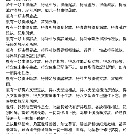
於中一類由得蘊故。得蘊相故。得蘊起故。得蘊盡故。得蘊滅故。得蘊
滅作證故。記別所解。如此一類由得蘊故。
復有一類由得處故。
復有一類得緣起故。當知亦爾。
復有一類由得食故。得食相故得食起故。得食盡故得食滅故。得食滅作
證故。記別所解。
復有一類由得諦故。得諦相故得諦遍知故。得諦永斷故得諦作證故。得
諦修習故記別所解。
復有一類由得界故。得界相故得界種種性故。得界非一性故得界滅故。
得界滅作證故記別所解。
復有一類由得念住故。得念住相故。得念住能治所治故。得念住修故。
得念住未生令生故。得念住生已堅住不忘。倍修增廣故記別所解。如有
一類得念住故。
復有一類得正斷故。得神足故得諸根故。得諸力故得覺支故。當知亦
爾。
復有一類得八支聖道故。得八支聖道相故。得八支聖道能治所治故。得
八支聖道修故。得八支聖道未生令生故。得八支聖道生已堅住不忘。倍
修增廣故記別所解。
世尊。我見彼已竊作是念。此諸長老依有所得現觀。各說種種相法。記
別所解。當知彼諸長老。一切皆懷增上慢。為增上慢所執持故。於勝義
諦遍一切一味相不能解了。
是故世尊甚奇。乃至世尊善說。如世尊言。勝義諦相微細最微細。甚深
最甚深。難通達最難通達遍一切一味相。世尊。此聖教中修行苾芻。於