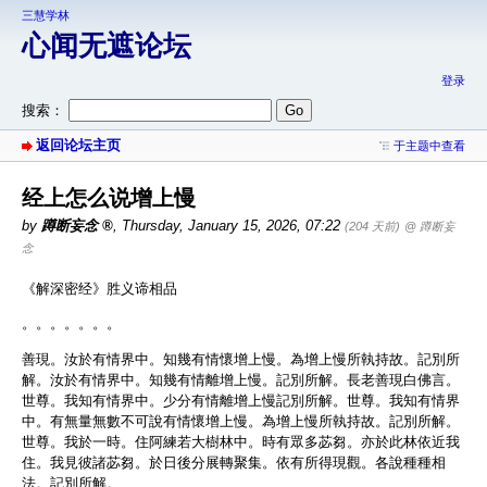
三慧学林
心闻无遮论坛
登录
搜索：
返回论坛主页
于主题中查看
经上怎么说增上慢
by
蹲断妄念
,
Thursday, January 15, 2026, 07:22
(204 天前)
@ 蹲断妄
念
《解深密经》胜义谛相品
。。。。。。。
善現。汝於有情界中。知幾有情懷增上慢。為增上慢所執持故。記別所
解。汝於有情界中。知幾有情離增上慢。記別所解。長老善現白佛言。
世尊。我知有情界中。少分有情離增上慢記別所解。世尊。我知有情界
中。有無量無數不可說有情懷增上慢。為增上慢所執持故。記別所解。
世尊。我於一時。住阿練若大樹林中。時有眾多苾芻。亦於此林依近我
住。我見彼諸苾芻。於日後分展轉聚集。依有所得現觀。各說種種相
法。記別所解。