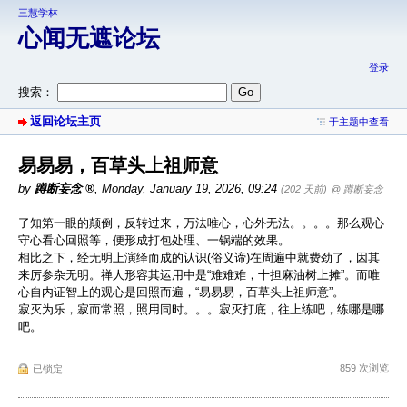
三慧学林
心闻无遮论坛
登录
搜索：
返回论坛主页
于主题中查看
易易易，百草头上祖师意
by
蹲断妄念
,
Monday, January 19, 2026, 09:24
(202 天前)
@ 蹲断妄念
了知第一眼的颠倒，反转过来，万法唯心，心外无法。。。。那么观心
守心看心回照等，便形成打包处理、一锅端的效果。
相比之下，经无明上演绎而成的认识(俗义谛)在周遍中就费劲了，因其
来厉参杂无明。禅人形容其运用中是“难难难，十担麻油树上摊”。而唯
心自内证智上的观心是回照而遍，“易易易，百草头上祖师意”。
寂灭为乐，寂而常照，照用同时。。。寂灭打底，往上练吧，练哪是哪
吧。
859 次浏览
已锁定