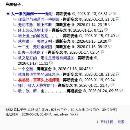
完整帖子：
头一眼的颠倒一一一无明
-
蹲断妄念
,
2026-01-13, 08:51
你我他与佛是同一种制形
-
蹲断妄念
,
2026-01-13, 21:31
无明不除，增上不断
-
蹲断妄念
,
2026-01-14, 23:15
经上怎么说增上慢
-
蹲断妄念
,
2026-01-15, 07:22
增上慢上的解脱是。。。
-
蹲断妄念
,
2026-01-15, 07:40
就在眼下，去除无明
-
蹲断妄念
,
2026-01-15, 19:20
十二支，无明全景图
-
蹲断妄念
,
2026-01-16, 08:12
出去一步就倒了
-
蹲断妄念
,
2026-01-17, 02:54
教义是好的，用法是普遍有问题的
-
蹲断妄念
,
2026-01-17, 11:31
一个空翻
-
蹲断妄念
,
2026-01-18, 00:42
佛真想说世界的因缘果吗
-
蹲断妄念
,
2026-01-18, 21:52
易易易，百草头上祖师意
-
蹲断妄念
,
2026-01-19, 09:24
禅门--顿入大乘方便门
-
蹲断妄念
,
2026-01-21, 23:48
歇，放，断，舍。。。。。
-
蹲断妄念
,
2026-01-24, 09:36
8882 篇帖子于 1116 篇主题内，927 位用户， 30 人在线 (0 位用户、30 位游客)
论坛时间：2026-08-09, 05:48 (America/New_York)
回到上面
联系