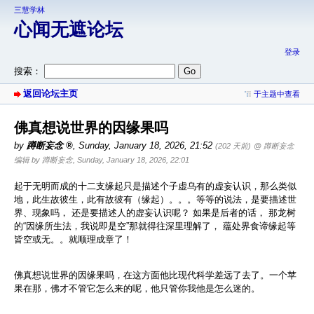
三慧学林
心闻无遮论坛
登录
搜索：
返回论坛主页
于主题中查看
佛真想说世界的因缘果吗
by
蹲断妄念
,
Sunday, January 18, 2026, 21:52
(202 天前)
@ 蹲断妄念
编辑 by 蹲断妄念, Sunday, January 18, 2026, 22:01
起于无明而成的十二支缘起只是描述个子虚乌有的虚妄认识，那么类似
地，此生故彼生，此有故彼有（缘起）。。。等等的说法，是要描述世
界、现象吗， 还是要描述人的虚妄认识呢？ 如果是后者的话， 那龙树
的“因缘所生法，我说即是空”那就得往深里理解了， 蕴处界食谛缘起等
皆空或无。。就顺理成章了！
佛真想说世界的因缘果吗，在这方面他比现代科学差远了去了。一个苹
果在那，佛才不管它怎么来的呢，他只管你我他是怎么迷的。