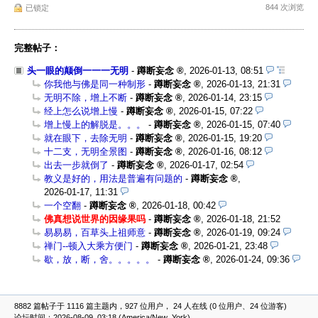
844 次浏览
已锁定
完整帖子：
头一眼的颠倒一一一无明
-
蹲断妄念
,
2026-01-13, 08:51
你我他与佛是同一种制形
-
蹲断妄念
,
2026-01-13, 21:31
无明不除，增上不断
-
蹲断妄念
,
2026-01-14, 23:15
经上怎么说增上慢
-
蹲断妄念
,
2026-01-15, 07:22
增上慢上的解脱是。。。
-
蹲断妄念
,
2026-01-15, 07:40
就在眼下，去除无明
-
蹲断妄念
,
2026-01-15, 19:20
十二支，无明全景图
-
蹲断妄念
,
2026-01-16, 08:12
出去一步就倒了
-
蹲断妄念
,
2026-01-17, 02:54
教义是好的，用法是普遍有问题的
-
蹲断妄念
,
2026-01-17, 11:31
一个空翻
-
蹲断妄念
,
2026-01-18, 00:42
佛真想说世界的因缘果吗
-
蹲断妄念
,
2026-01-18, 21:52
易易易，百草头上祖师意
-
蹲断妄念
,
2026-01-19, 09:24
禅门--顿入大乘方便门
-
蹲断妄念
,
2026-01-21, 23:48
歇，放，断，舍。。。。。
-
蹲断妄念
,
2026-01-24, 09:36
8882 篇帖子于 1116 篇主题内，927 位用户， 24 人在线 (0 位用户、24 位游客)
论坛时间：2026-08-09, 03:18 (America/New_York)