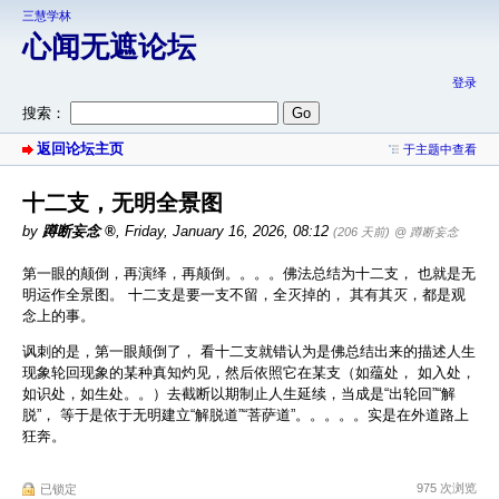
三慧学林
心闻无遮论坛
登录
搜索：
返回论坛主页
于主题中查看
十二支，无明全景图
by
蹲断妄念
,
Friday, January 16, 2026, 08:12
(206 天前)
@ 蹲断妄念
第一眼的颠倒，再演绎，再颠倒。。。。佛法总结为十二支， 也就是无
明运作全景图。 十二支是要一支不留，全灭掉的， 其有其灭，都是观
念上的事。
讽刺的是，第一眼颠倒了， 看十二支就错认为是佛总结出来的描述人生
现象轮回现象的某种真知灼见，然后依照它在某支（如蕴处， 如入处，
如识处，如生处。。）去截断以期制止人生延续，当成是“出轮回”“解
脱”， 等于是依于无明建立“解脱道”“菩萨道”。。。。。实是在外道路上
狂奔。
975 次浏览
已锁定