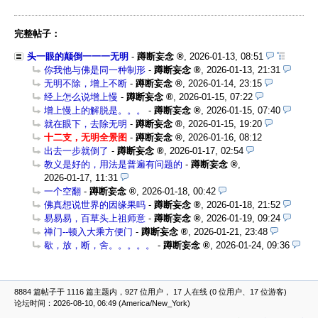
完整帖子：
头一眼的颠倒一一一无明
-
蹲断妄念
,
2026-01-13, 08:51
你我他与佛是同一种制形
-
蹲断妄念
,
2026-01-13, 21:31
无明不除，增上不断
-
蹲断妄念
,
2026-01-14, 23:15
经上怎么说增上慢
-
蹲断妄念
,
2026-01-15, 07:22
增上慢上的解脱是。。。
-
蹲断妄念
,
2026-01-15, 07:40
就在眼下，去除无明
-
蹲断妄念
,
2026-01-15, 19:20
十二支，无明全景图
-
蹲断妄念
,
2026-01-16, 08:12
出去一步就倒了
-
蹲断妄念
,
2026-01-17, 02:54
教义是好的，用法是普遍有问题的
-
蹲断妄念
,
2026-01-17, 11:31
一个空翻
-
蹲断妄念
,
2026-01-18, 00:42
佛真想说世界的因缘果吗
-
蹲断妄念
,
2026-01-18, 21:52
易易易，百草头上祖师意
-
蹲断妄念
,
2026-01-19, 09:24
禅门--顿入大乘方便门
-
蹲断妄念
,
2026-01-21, 23:48
歇，放，断，舍。。。。。
-
蹲断妄念
,
2026-01-24, 09:36
8884 篇帖子于 1116 篇主题内，927 位用户， 17 人在线 (0 位用户、17 位游客)
论坛时间：2026-08-10, 06:49 (America/New_York)