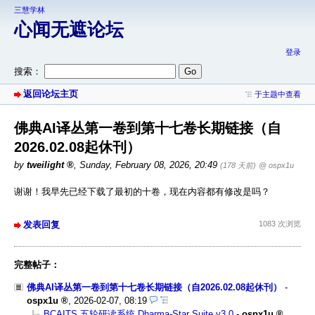
三慧学林
心闻无遮论坛
登录
搜索：
返回论坛主页
于主题中查看
佛典AI译丛第一卷到第十七卷长期链接（自
2026.02.08起休刊）
by
tweilight
,
Sunday, February 08, 2026, 20:49
(178 天前)
@ ospx1u
谢谢！我早先已经下载了最初的十卷，现在内容都有修改是吗？
发表回复
1083 次浏览
完整帖子：
佛典AI译丛第一卷到第十七卷长期链接（自2026.02.08起休刊）
-
ospx1u
,
2026-02-07, 08:19
BCAITS 五轮研读系统 Dharma-Star Suite v3.0
-
ospx1u
,