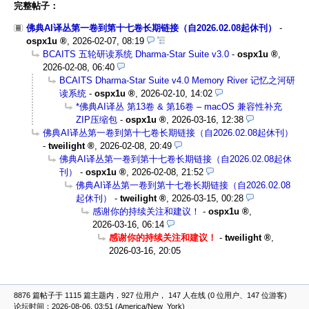
完整帖子：
佛典AI译丛第一卷到第十七卷长期链接（自2026.02.08起休刊）
-
ospx1u
,
2026-02-07, 08:19
BCAITS 五轮研读系统 Dharma-Star Suite v3.0
-
ospx1u
,
2026-02-08, 06:40
BCAITS Dharma-Star Suite v4.0 Memory River 记忆之河研
读系统
-
ospx1u
,
2026-02-10, 14:02
*佛典AI译丛 第13卷 & 第16卷 – macOS 兼容性补充
ZIP压缩包
-
ospx1u
,
2026-03-16, 12:38
佛典AI译丛第一卷到第十七卷长期链接（自2026.02.08起休刊）
-
tweilight
,
2026-02-08, 20:49
佛典AI译丛第一卷到第十七卷长期链接（自2026.02.08起休
刊）
-
ospx1u
,
2026-02-08, 21:52
佛典AI译丛第一卷到第十七卷长期链接（自2026.02.08
起休刊）
-
tweilight
,
2026-03-15, 00:28
感谢你的持续关注和建议！
-
ospx1u
,
2026-03-16, 06:14
感谢你的持续关注和建议！
-
tweilight
,
2026-03-16, 20:05
8876 篇帖子于 1115 篇主题内，927 位用户， 147 人在线 (0 位用户、147 位游客)
论坛时间：2026-08-06, 03:51 (America/New_York)