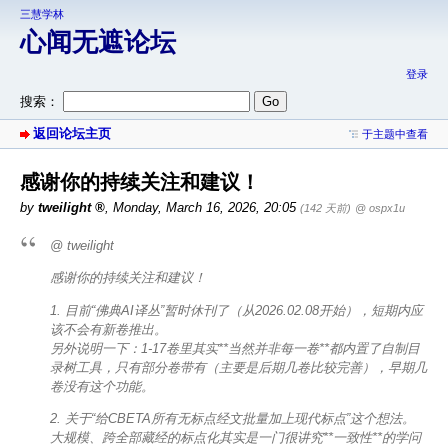
三慧学林
心闻无遮论坛
登录
搜索：
返回论坛主页
于主题中查看
感谢你的持续关注和建议！
by
tweilight
,
Monday, March 16, 2026, 20:05
(142 天前)
@ ospx1u
@ tweilight
感谢你的持续关注和建议！
1. 目前“佛典AI译丛”暂时休刊了（从2026.02.08开始），短期内应
该不会有新卷推出。
另外说明一下：1-17卷里其实**当然并非每一卷**都内置了自制目
录树工具，只有部分卷带有（主要是后期几卷比较完善），早期几
卷没有这个功能。
2. 关于“给CBETA所有无标点经文批量加上现代标点”这个想法。
大规模、跨全部藏经的标点化其实是一门很讲究**一致性**的学问