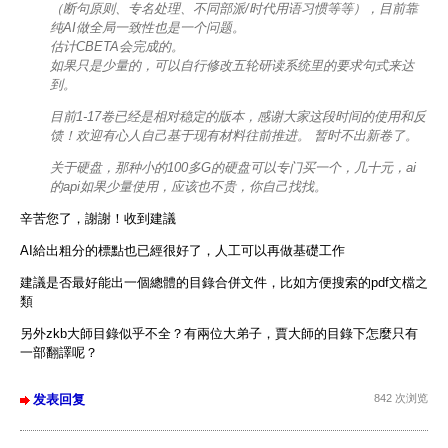
（断句原则、专名处理、不同部派/时代用语习惯等等），目前靠
纯AI做全局一致性也是一个问题。
估计CBETA会完成的。
如果只是少量的，可以自行修改五轮研读系统里的要求句式来达
到。
目前1-17卷已经是相对稳定的版本，感谢大家这段时间的使用和反
馈！欢迎有心人自己基于现有材料往前推进。 暂时不出新卷了。
关于硬盘，那种小的100多G的硬盘可以专门买一个，几十元，ai
的api如果少量使用，应该也不贵，你自己找找。
辛苦您了，謝謝！收到建議
AI給出粗分的標點也已經很好了，人工可以再做基礎工作
建議是否最好能出一個總體的目錄合併文件，比如方便搜索的pdf文檔之
類
另外zkb大師目錄似乎不全？有兩位大弟子，賈大師的目錄下怎麼只有
一部翻譯呢？
发表回复
842 次浏览