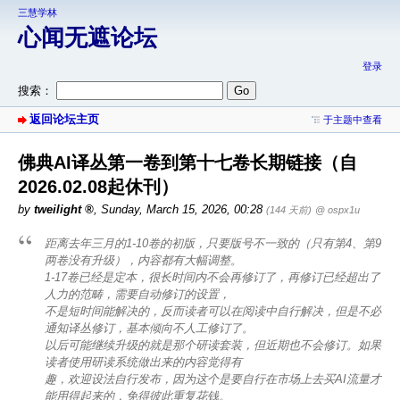
三慧学林
心闻无遮论坛
登录
搜索：
返回论坛主页
于主题中查看
佛典AI译丛第一卷到第十七卷长期链接（自
2026.02.08起休刊）
by
tweilight
,
Sunday, March 15, 2026, 00:28
(144 天前)
@ ospx1u
距离去年三月的1-10卷的初版，只要版号不一致的（只有第4、第9
两卷没有升级），内容都有大幅调整。
1-17卷已经是定本，很长时间内不会再修订了，再修订已经超出了
人力的范畴，需要自动修订的设置，
不是短时间能解决的，反而读者可以在阅读中自行解决，但是不必
通知译丛修订，基本倾向不人工修订了。
以后可能继续升级的就是那个研读套装，但近期也不会修订。如果
读者使用研读系统做出来的内容觉得有
趣，欢迎设法自行发布，因为这个是要自行在市场上去买AI流量才
能用得起来的，免得彼此重复花钱。