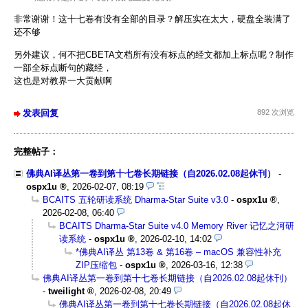
非常谢谢！这十七卷有没有全部的目录？解压实在太大，硬盘全装满了
还不够
另外建议，何不把CBETA文档所有没有标点的经文都加上标点呢？制作
一部全标点断句的藏经，
这也是对教界一大贡献啊
发表回复
892 次浏览
完整帖子：
佛典AI译丛第一卷到第十七卷长期链接（自2026.02.08起休刊）
-
ospx1u
,
2026-02-07, 08:19
BCAITS 五轮研读系统 Dharma-Star Suite v3.0
-
ospx1u
,
2026-02-08, 06:40
BCAITS Dharma-Star Suite v4.0 Memory River 记忆之河研
读系统
-
ospx1u
,
2026-02-10, 14:02
*佛典AI译丛 第13卷 & 第16卷 – macOS 兼容性补充
ZIP压缩包
-
ospx1u
,
2026-03-16, 12:38
佛典AI译丛第一卷到第十七卷长期链接（自2026.02.08起休刊）
-
tweilight
,
2026-02-08, 20:49
佛典AI译丛第一卷到第十七卷长期链接（自2026.02.08起休