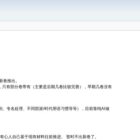
有新卷推出。
工具，只有部分卷带有（主要是后期几卷比较完善），早期几卷没有
则、专名处理、不同部派/时代用语习惯等等），目前靠纯AI做
迎有心人自己基于现有材料往前推进。 暂时不出新卷了。