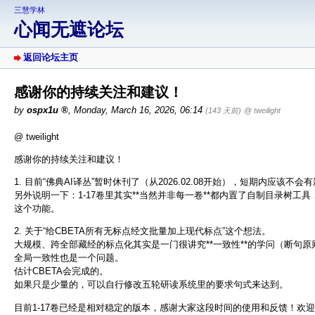
三慧学林
心闻无遮论坛
返回论坛主页
感谢你的持续关注和建议！
by
ospx1u
,
Monday, March 16, 2026, 06:14
(143 天前)
@ tweilight
@ tweilight
感谢你的持续关注和建议！
1. 目前“佛典AI译丛”暂时休刊了（从2026.02.08开始），短期内应该不会
另外说明一下：1-17卷里其实**当然并非每一卷**都内置了自制目录树
这个功能。
2. 关于“给CBETA所有无标点经文批量加上现代标点”这个想法。
大规模、跨全部藏经的标点化其实是一门很讲究**一致性**的学问（断句原
全局一致性也是一个问题。
估计CBETA会完成的。
如果只是少量的，可以自行修改五轮研读系统里的要求句式来达到。
目前1-17卷已经是相对稳定的版本，感谢大家这段时间的使用和反馈！欢