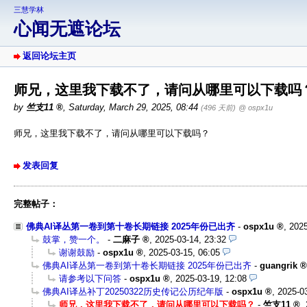
三慧学林
心闻无遮论坛
返回论坛主页
师兄，这里我下载不了，请问从哪里可以下载吗
by
竺支11
,
Saturday, March 29, 2025, 08:44
(496 天前)
@ ospx1u
师兄，这里我下载不了，请问从哪里可以下载吗？
发表回复
完整帖子：
佛典AI译丛第一卷到第十卷长期链接 2025年份已出齐
-
ospx1u
,
2025
鼓掌，赞一个。
-
二麻子
,
2025-03-14, 23:32
谢谢鼓励
-
ospx1u
,
2025-03-15, 06:05
佛典AI译丛第一卷到第十卷长期链接 2025年份已出齐
-
guangrik
请参考以下问答
-
ospx1u
,
2025-03-19, 12:08
佛典AI译丛补丁20250322历史传记公历纪年版
-
ospx1u
,
2025-03
师兄，这里我下载不了，请问从哪里可以下载吗？
-
竺支11
,