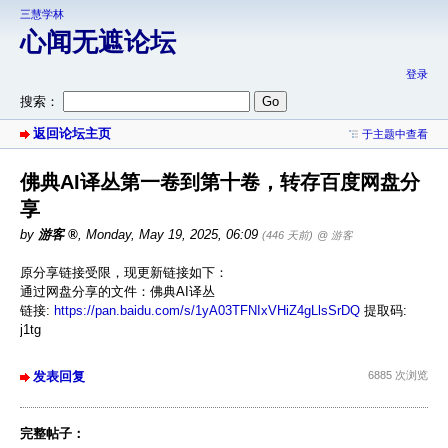
三慧学林
心闻无遮论坛
登录
搜索：
返回论坛主页
于主题中查看
佛典AI译丛第一卷到第十卷，转存百度网盘分
享
by
游客
,
Monday, May 19, 2025, 06:09
(446 天前)
@ 游客
原分享链接受限，现更新链接如下：
通过网盘分享的文件：佛典AI译丛
链接:
https://pan.baidu.com/s/1yA03TFNIxVHiZ4gLlsSrDQ
提取码:
j1tg
发表回复
6885 次浏览
完整帖子：