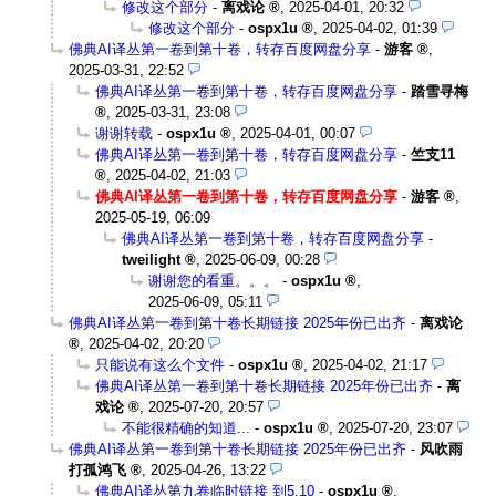
修改这个部分
-
离戏论
,
2025-04-01, 20:32
修改这个部分
-
ospx1u
,
2025-04-02, 01:39
佛典AI译丛第一卷到第十卷，转存百度网盘分享
-
游客
,
2025-03-31, 22:52
佛典AI译丛第一卷到第十卷，转存百度网盘分享
-
踏雪寻梅
,
2025-03-31, 23:08
谢谢转载
-
ospx1u
,
2025-04-01, 00:07
佛典AI译丛第一卷到第十卷，转存百度网盘分享
-
竺支11
,
2025-04-02, 21:03
佛典AI译丛第一卷到第十卷，转存百度网盘分享
-
游客
,
2025-05-19, 06:09
佛典AI译丛第一卷到第十卷，转存百度网盘分享
-
tweilight
,
2025-06-09, 00:28
谢谢您的看重。。。
-
ospx1u
,
2025-06-09, 05:11
佛典AI译丛第一卷到第十卷长期链接 2025年份已出齐
-
离戏论
,
2025-04-02, 20:20
只能说有这么个文件
-
ospx1u
,
2025-04-02, 21:17
佛典AI译丛第一卷到第十卷长期链接 2025年份已出齐
-
离
戏论
,
2025-07-20, 20:57
不能很精确的知道...
-
ospx1u
,
2025-07-20, 23:07
佛典AI译丛第一卷到第十卷长期链接 2025年份已出齐
-
风吹雨
打孤鸿飞
,
2025-04-26, 13:22
佛典AI译丛第九卷临时链接 到5.10
-
ospx1u
,