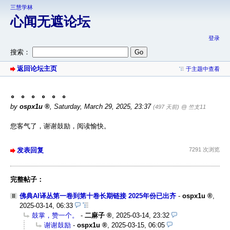
三慧学林
心闻无遮论坛
登录
搜索：
返回论坛主页
于主题中查看
。。。。。。
by
ospx1u
,
Saturday, March 29, 2025, 23:37
(497 天前)
@ 竺支11
您客气了，谢谢鼓励，阅读愉快。
发表回复
7291 次浏览
完整帖子：
佛典AI译丛第一卷到第十卷长期链接 2025年份已出齐
-
ospx1u
,
2025-03-14, 06:33
鼓掌，赞一个。
-
二麻子
,
2025-03-14, 23:32
谢谢鼓励
-
ospx1u
,
2025-03-15, 06:05