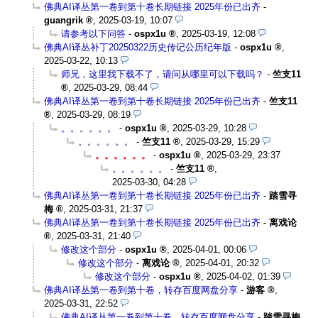
佛典AI译丛第一卷到第十卷长期链接 2025年份已出齐
-
guangrik
,
2025-03-19, 10:07
请参考以下问答
-
ospx1u
,
2025-03-19, 12:08
佛典AI译丛补丁20250322历史传记公历纪年版
-
ospx1u
,
2025-03-22, 10:13
师兄，这里我下载不了，请问从哪里可以下载吗？
-
竺支11
,
2025-03-29, 08:44
佛典AI译丛第一卷到第十卷长期链接 2025年份已出齐
-
竺支11
,
2025-03-29, 08:19
。。。。。。
-
ospx1u
,
2025-03-29, 10:28
。。。。。。
-
竺支11
,
2025-03-29, 15:29
。。。。。。
-
ospx1u
,
2025-03-29, 23:37
。。。。。。
-
竺支11
,
2025-03-30, 04:28
佛典AI译丛第一卷到第十卷长期链接 2025年份已出齐
-
踏雪寻
梅
,
2025-03-31, 21:37
佛典AI译丛第一卷到第十卷长期链接 2025年份已出齐
-
离戏论
,
2025-03-31, 21:40
修改这个部分
-
ospx1u
,
2025-04-01, 00:06
修改这个部分
-
离戏论
,
2025-04-01, 20:32
修改这个部分
-
ospx1u
,
2025-04-02, 01:39
佛典AI译丛第一卷到第十卷，转存百度网盘分享
-
游客
,
2025-03-31, 22:52
佛典AI译丛第一卷到第十卷，转存百度网盘分享
-
踏雪寻梅