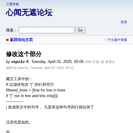
三慧学林
心闻无遮论坛
登录
搜索：
返回论坛主页
于主题中查看
修改这个部分
by
ospx1u
,
Tuesday, April 01, 2025, 00:06
(494 天前)
@ 离戏论
编辑 by ospx1u, Tuesday, April 01, 2025, 00:10
藏文工具中的：
# 过滤掉包含 "།" 的行和空行
filtered_lines = [line for line in lines
if "།" not in line and line.strip()]
---------------
། 改成英文中的句号， 凡是有这种句号的行就拉掉了
汉语也是如此。
但