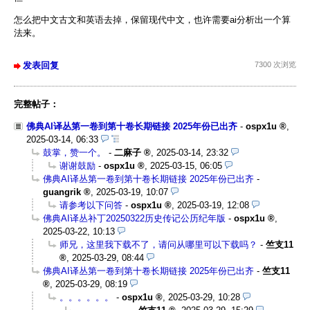
怎么把中文古文和英语去掉，保留现代中文，也许需要ai分析出一个算
法来。
发表回复
7300 次浏览
完整帖子：
佛典AI译丛第一卷到第十卷长期链接 2025年份已出齐
-
ospx1u
,
2025-03-14, 06:33
鼓掌，赞一个。
-
二麻子
,
2025-03-14, 23:32
谢谢鼓励
-
ospx1u
,
2025-03-15, 06:05
佛典AI译丛第一卷到第十卷长期链接 2025年份已出齐
-
guangrik
,
2025-03-19, 10:07
请参考以下问答
-
ospx1u
,
2025-03-19, 12:08
佛典AI译丛补丁20250322历史传记公历纪年版
-
ospx1u
,
2025-03-22, 10:13
师兄，这里我下载不了，请问从哪里可以下载吗？
-
竺支11
,
2025-03-29, 08:44
佛典AI译丛第一卷到第十卷长期链接 2025年份已出齐
-
竺支11
,
2025-03-29, 08:19
。。。。。。
-
ospx1u
,
2025-03-29, 10:28