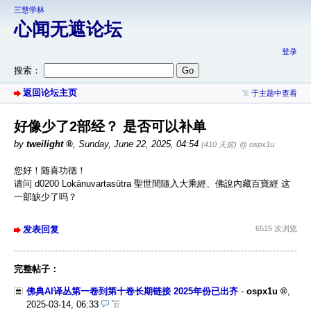
三慧学林
心闻无遮论坛
登录
搜索：
返回论坛主页
于主题中查看
好像少了2部经？ 是否可以补单
by
tweilight
,
Sunday, June 22, 2025, 04:54
(410 天前)
@ ospx1u
您好！随喜功德！
请问 d0200 Lokānuvartasūtra 聖世間隨入大乘經、佛說內藏百寶經 这
一部缺少了吗？
发表回复
6515 次浏览
完整帖子：
佛典AI译丛第一卷到第十卷长期链接 2025年份已出齐
-
ospx1u
,
2025-03-14, 06:33