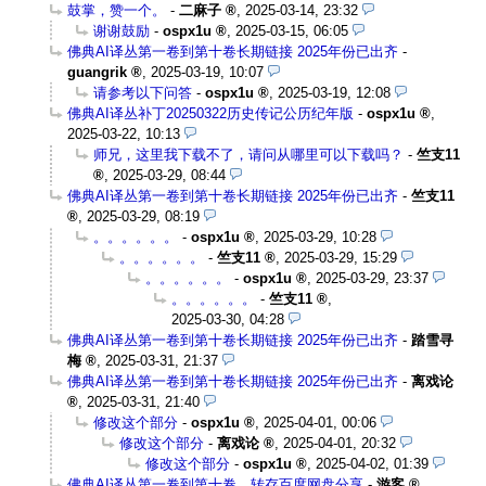
鼓掌，赞一个。
-
二麻子
,
2025-03-14, 23:32
谢谢鼓励
-
ospx1u
,
2025-03-15, 06:05
佛典AI译丛第一卷到第十卷长期链接 2025年份已出齐
-
guangrik
,
2025-03-19, 10:07
请参考以下问答
-
ospx1u
,
2025-03-19, 12:08
佛典AI译丛补丁20250322历史传记公历纪年版
-
ospx1u
,
2025-03-22, 10:13
师兄，这里我下载不了，请问从哪里可以下载吗？
-
竺支11
,
2025-03-29, 08:44
佛典AI译丛第一卷到第十卷长期链接 2025年份已出齐
-
竺支11
,
2025-03-29, 08:19
。。。。。。
-
ospx1u
,
2025-03-29, 10:28
。。。。。。
-
竺支11
,
2025-03-29, 15:29
。。。。。。
-
ospx1u
,
2025-03-29, 23:37
。。。。。。
-
竺支11
,
2025-03-30, 04:28
佛典AI译丛第一卷到第十卷长期链接 2025年份已出齐
-
踏雪寻
梅
,
2025-03-31, 21:37
佛典AI译丛第一卷到第十卷长期链接 2025年份已出齐
-
离戏论
,
2025-03-31, 21:40
修改这个部分
-
ospx1u
,
2025-04-01, 00:06
修改这个部分
-
离戏论
,
2025-04-01, 20:32
修改这个部分
-
ospx1u
,
2025-04-02, 01:39
佛典AI译丛第一卷到第十卷，转存百度网盘分享
-
游客
,