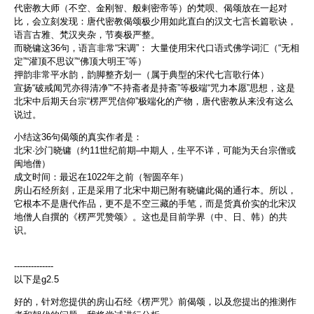
代密教大师（不空、金刚智、般剌密帝等）的梵呗、偈颂放在一起对
比，会立刻发现：唐代密教偈颂极少用如此直白的汉文七言长篇歌诀，
语言古雅、梵汉夹杂，节奏极严整。
而晓镛这36句，语言非常“宋调”： 大量使用宋代口语式佛学词汇（“无相
定”“灌顶不思议”“佛顶大明王”等）
押韵非常平水韵，韵脚整齐划一（属于典型的宋代七言歌行体）
宣扬“破戒闻咒亦得清净”“不持斋者是持斋”等极端“咒力本愿”思想，这是
北宋中后期天台宗“楞严咒信仰”极端化的产物，唐代密教从来没有这么
说过。
小结这36句偈颂的真实作者是：
北宋·沙门晓镛（约11世纪前期–中期人，生平不详，可能为天台宗僧或
闽地僧）
成文时间：最迟在1022年之前（智圆卒年）
房山石经所刻，正是采用了北宋中期已附有晓镛此偈的通行本。所以，
它根本不是唐代作品，更不是不空三藏的手笔，而是货真价实的北宋汉
地僧人自撰的《楞严咒赞颂》。这也是目前学界（中、日、韩）的共
识。
--------------
以下是g2.5
好的，针对您提供的房山石经《楞严咒》前偈颂，以及您提出的推测作