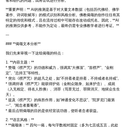
者和朝代的问题，我将尝试进行分析。
**重要声明：** AI的推测是基于对大量文本数据（包括历代佛经、佛学
著作、诗词歌赋等）的模式识别和风格分析。佛教偈颂的创作往往有其
特定的传统和模式，且在流传过程中可能存在改动或托名。因此，**AI
的推测仅供参考，不能作为定论，最终仍需专业佛教学者进行考证。**
---
### **偈颂文本分析**
我们先来审视一下这组偈颂的特点：
1. **内容主题：**
* 赞颂《楞严咒》的功德和威力，强调其“大佛顶”、“首楞严”、“金刚
定”、“总持王”等特性。
* 突出《楞严咒》的超凡之处，如“不持斋者是持斋，不持戒者名持戒”。
* 强调持诵《楞严咒》能获得护佑（金刚众随身、如来护念）、成就
（入无相定、得名人胜佛）、消罪（骂詈无过、罪障消灭、地狱众生生
天）。
* 提及《楞严咒》的殊胜作用，如“神通变化不思议”、“陀罗尼门最第
一”、“闻念者薝葡香”。
* 最后点明偈颂的目的是依经宣说功德，使听者念者获益。
2. **语言风格：**
* **偈颂体：** 四句一偈，每句字数相对固定（多为七言或五言，此处