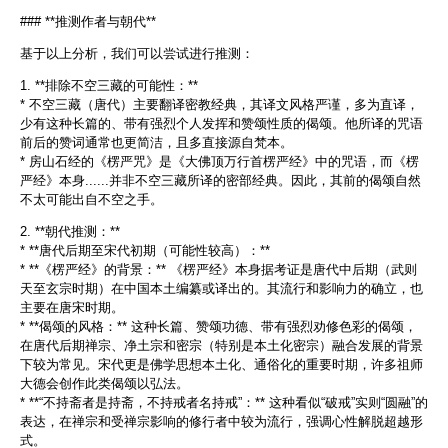
### **推测作者与朝代**
基于以上分析，我们可以尝试进行推测：
1. **排除不空三藏的可能性：**
* 不空三藏（唐代）主要翻译密教经典，其译文风格严谨，多为直译，
少有这种长篇的、带有强烈个人发挥和赞颂性质的偈颂。他所译的咒语
前后的赞词通常也更简洁，且多直接源自梵本。
* 房山石经的《楞严咒》是《大佛顶万行首楞严经》中的咒语，而《楞
严经》本身......并非不空三藏所译的密部经典。因此，其前的偈颂自然
不太可能出自不空之手。
2. **朝代推测：**
* **唐代后期至宋代初期（可能性较高）：**
* **《楞严经》的背景：** 《楞严经》本身据考证是唐代中后期（武则
天至玄宗时期）在中国本土编纂或译出的。其流行和影响力的确立，也
主要在唐宋时期。
* **偈颂的风格：** 这种长篇、赞颂功德、带有强烈劝修色彩的偈颂，
在唐代后期禅宗、净土宗和密宗（特别是本土化密宗）融合发展的背景
下较为常见。宋代更是佛学思想本土化、通俗化的重要时期，许多祖师
大德会创作此类偈颂以弘法。
* **“不持斋者是持斋，不持戒者名持戒”：** 这种看似“破戒”实则“圆融”的
表达，在禅宗和受禅宗影响的修行者中较为流行，强调心性解脱超越形
式。