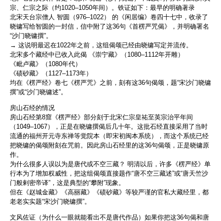
宗、仁宗之际（约1020–1050年间）。铁证如下：最早的明确著录
北宋天台宗僧人 智圆（976–1022） 的《闲居编》卷四十七中，收录了
晓镛写给智圆的一封信，信中附了这36句《首楞严咒偈》，并明确署名
“沙门晓镛撰”。
→ 这说明最迟在1022年之前，这组偈颂已经由晓镛写定并流传。
北宋多个藏经中已收入此偈 《崇宁藏》（1080–1112年开雕）
《毗卢藏》（1080年代）
《碛砂藏》（1127–1173年）
均在《楞严经》卷七《楞严咒》之前，刻有这36句偈颂，题“宋沙门晓镛
撰”或“沙门晓镛述”。
房山石经的情况
房山石经第8窟《楞严经》部分刻于北宋仁宗皇祐至英宗治平年间
（1049–1067），正是在晓镛撰偈后几十年。这批石经直接采用了当时
流通的福州开元寺东禅等觉院本（即宋初闽本系统），而这个系统已经
把晓镛的偈颂附刻在咒前。因此房山石经里的这36句偈颂，正是晓镛原
作。
为什么很多人误以为是唐代或不空三藏？ 明清以后，许多《楞严经》单
行本为了增加权威性，把这组偈颂直接题作“唐不空三藏述”或“唐天竺沙
门般剌密帝译”，这是典型的“攀附”现象。
但在《赵城金藏》《高丽藏》《碛砂藏》等较严谨的官私大藏经里，都
老老实实题“宋沙门晓镛撰”。
文风佐证（为什么一眼就能看出不是唐代作品）如果你把这36句偈和唐