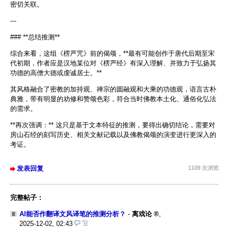
密切关联。
---
### **总结推测**
综合来看，这组《楞严咒》前的偈颂，**最有可能创作于唐代后期至宋
代初期，作者应是汉地某位对《楞严经》有深入理解、并致力于弘扬其
功德的高僧大德或虔诚居士。**
其风格融合了密教的加持观、禅宗的圆融观和大乘的功德观，语言古朴
典雅，带有明显的劝修和赞颂色彩，符合当时佛教本土化、通俗化弘法
的需求。
**再次强调：** 这只是基于文本特征的推测，要得出确切结论，需要对
房山石经的刻写历史、相关文献记载以及佛教偈颂的演变进行更深入的
考证。
发表回复
1109 次浏览
完整帖子：
AI能否作翻译文风译笔的推测分析？
-
离戏论
,
2025-12-02, 02:43