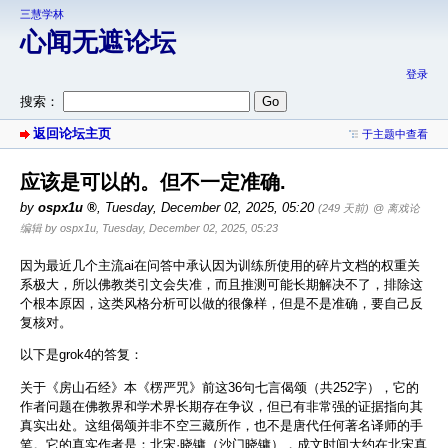
三慧学林
心闻无遮论坛
登录
搜索：
返回论坛主页
于主题中查看
应该是可以的。但不一定准确.
by
ospx1u
,
Tuesday, December 02, 2025, 05:20
(249 天前)
@ 离戏论
编辑 by ospx1u, Tuesday, December 02, 2025, 05:23
因为最近几个主流ai在问答中承认因为训练所使用的碎片文档的权重关
系极大，所以佛教类引文会失准，而且推测可能长期解决不了，排除这
个根本原因，这类风格分析可以做的很像样，但是不是准确，要自己反
复核对。
以下是grok4的答复：
关于《房山石经》本《楞严咒》前这36句七言偈颂（共252字），它的
作者问题在佛教界和学术界长期存在争议，但已有非常强的证据指向其
真实出处。这组偈颂并非不空三藏所作，也不是唐代任何著名译师的手
笔。它的真实作者是：北宋·晓镛（沙门晓镛），成文时间大约在北宋真