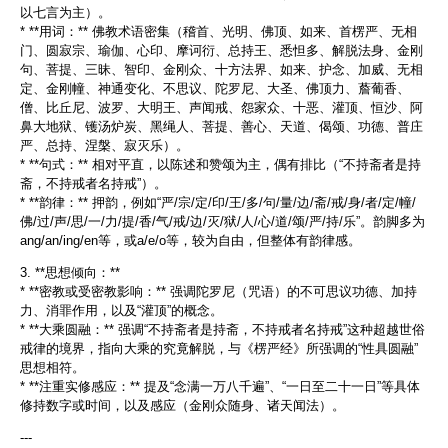
以七言为主）。
* **用词：** 佛教术语密集（稽首、光明、佛顶、如来、首楞严、无相
门、圆寂宗、瑜伽、心印、摩诃衍、总持王、悉怛多、解脱法身、金刚
句、菩提、三昧、智印、金刚众、十方法界、如来、护念、加威、无相
定、金刚幢、神通变化、不思议、陀罗尼、大圣、佛顶力、薝葡香、
僧、比丘尼、波罗、大明王、声闻戒、怨家众、十恶、灌顶、恒沙、阿
鼻大地狱、镬汤炉炭、黑绳人、菩提、善心、天道、偈颂、功德、普庄
严、总持、涅槃、寂灭乐）。
* **句式：** 相对平直，以陈述和赞颂为主，偶有排比（“不持斋者是持
斋，不持戒者名持戒”）。
* **韵律：** 押韵，例如“严/宗/定/印/王/多/句/量/边/斋/戒/身/者/定/幢/
佛/过/声/思/一/力/提/香/气/戒/边/灭/狱/人/心/道/颂/严/持/乐”。韵脚多为
ang/an/ing/en等，或a/e/o等，较为自由，但整体有韵律感。
3. **思想倾向：**
* **密教或受密教影响：** 强调陀罗尼（咒语）的不可思议功德、加持
力、消罪作用，以及“灌顶”的概念。
* **大乘圆融：** 强调“不持斋者是持斋，不持戒者名持戒”这种超越世俗
戒律的境界，指向大乘的究竟解脱，与《楞严经》所强调的“性具圆融”
思想相符。
* **注重实修感应：** 提及“念满一万八千遍”、“一日至二十一日”等具体
修持数字或时间，以及感应（金刚众随身、诸天闻法）。
---