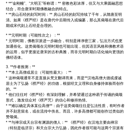
* **“金刚幢”、“大明王”等称谓：** 密教色彩浓厚，但又与大乘圆融思想
结合，符合唐宋时期佛教融合的特点。
* **房山石经的刻写时间：** 房山石经的刻写持续了千年，从隋唐至明
清。如果《楞严经》是在唐代中后期传入或编纂，那么其偈颂在唐代后
期或宋代刻上石经是合理的。
* **元明时期（可能性次之）：**
* 元明时期，佛教宗派进一步融合，特别是禅净密三家，弘法方式也更
加通俗化。这类偈颂在元明时期也可能出现，但其语言风格和佛教术语
的运用，似乎更接近唐宋的古朴典雅，而非元明时期白话化倾向更强的
佛经语体。
3. **作者推测：**
* **本土高僧或居士（可能性最大）：**
* 这种偈颂通常不是直接从梵文翻译而来，而是**汉地高僧大德或虔诚
居士为了弘扬《楞严经》的功德，根据经文义理和自身修持体验而创作
的。**
* 他们往往对《楞严经》有深刻理解，并希望通过这种易于传诵的偈颂
形式，激发信众对《楞严咒》的信心和修持热情。
* **难以确定具体某位高僧**：由于这类偈颂往往是弘法性质，有时作者
并不刻意留名，或在流传中佚名。而且，许多高僧都可能创作过类似的
赞颂偈。
* **与禅宗或天台宗有渊源的僧人：** 《楞严经》在汉地主要由禅宗
（特别是临济宗）和天台宗大力弘扬，因此作者很可能与这两个宗派有