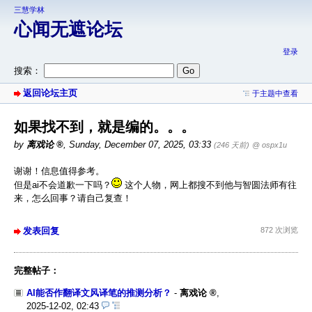
三慧学林
心闻无遮论坛
登录
搜索：
返回论坛主页
于主题中查看
如果找不到，就是编的。。。
by
离戏论
,
Sunday, December 07, 2025, 03:33
(246 天前)
@ ospx1u
谢谢！信息值得参考。
但是ai不会道歉一下吗？
这个人物，网上都搜不到他与智圆法师有往
来，怎么回事？请自己复查！
发表回复
872 次浏览
完整帖子：
AI能否作翻译文风译笔的推测分析？
-
离戏论
,
2025-12-02, 02:43