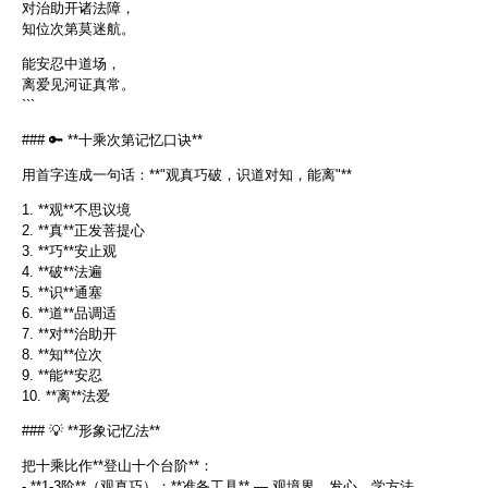
对治助开诸法障，
知位次第莫迷航。
能安忍中道场，
离爱见河证真常。
```
### 🔑 **十乘次第记忆口诀**
用首字连成一句话：**"观真巧破，识道对知，能离"**
1. **观**不思议境
2. **真**正发菩提心
3. **巧**安止观
4. **破**法遍
5. **识**通塞
6. **道**品调适
7. **对**治助开
8. **知**位次
9. **能**安忍
10. **离**法爱
### 💡 **形象记忆法**
把十乘比作**登山十个台阶**：
- **1-3阶**（观真巧）：**准备工具** — 观境界、发心、学方法