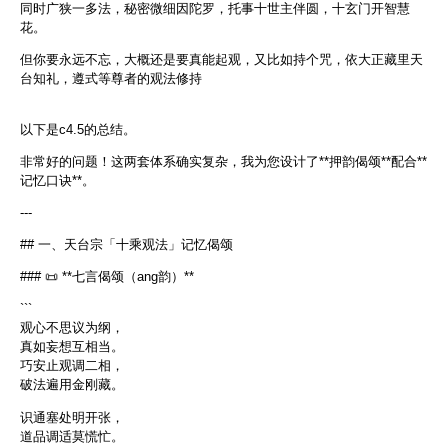
同时广狭一多法，秘密微细因陀罗，托事十世主伴圆，十玄门开智慧
花。
但你要永远不忘，大概还是要真能起观，又比如持个咒，依大正藏里天
台知礼，遵式等尊者的观法修持
以下是c4.5的总结。
非常好的问题！这两套体系确实复杂，我为您设计了**押韵偈颂**配合**
记忆口诀**。
---
## 一、天台宗「十乘观法」记忆偈颂
### 📜 **七言偈颂（ang韵）**
```
观心不思议为纲，
真如妄想互相当。
巧安止观调二相，
破法遍用金刚藏。
识通塞处明开张，
道品调适莫慌忙。