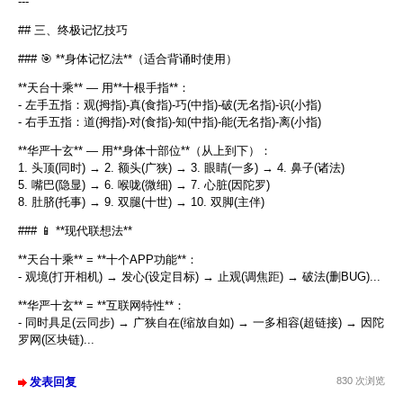
---
## 三、终极记忆技巧
### 🎯 **身体记忆法**（适合背诵时使用）
**天台十乘** — 用**十根手指**：
- 左手五指：观(拇指)-真(食指)-巧(中指)-破(无名指)-识(小指)
- 右手五指：道(拇指)-对(食指)-知(中指)-能(无名指)-离(小指)
**华严十玄** — 用**身体十部位**（从上到下）：
1. 头顶(同时) → 2. 额头(广狭) → 3. 眼睛(一多) → 4. 鼻子(诸法)
5. 嘴巴(隐显) → 6. 喉咙(微细) → 7. 心脏(因陀罗)
8. 肚脐(托事) → 9. 双腿(十世) → 10. 双脚(主伴)
### 📱 **现代联想法**
**天台十乘** = **十个APP功能**：
- 观境(打开相机) → 发心(设定目标) → 止观(调焦距) → 破法(删BUG)...
**华严十玄** = **互联网特性**：
- 同时具足(云同步) → 广狭自在(缩放自如) → 一多相容(超链接) → 因陀
罗网(区块链)...
发表回复
830 次浏览