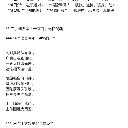
- **4-7阶**（破识道对）：**清除障碍** — 破执、通路、调身、助力
- **8-10阶**（知能离）：**登顶阶段** — 知进度、忍考验、离执著
---
## 二、华严宗「十玄门」记忆偈颂
### 📜 **七言偈颂（eng韵）**
```
同时具足法界横，
广狭自在互相倾。
一多无碍珠光映，
诸法相即镜中呈。
隐显秘密两门并，
微细相容帝网明。
因陀罗网珠珠映，
托事显理性海清。
十世隔法异成门，
主伴圆融大用宏。
```
### 🔑 **十玄次第记忆口诀**