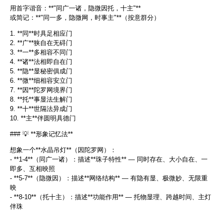
用首字谐音：**"同广一诸，隐微因托，十主"**
或简记：**"同一多，隐微网，时事主"**（按意群分）
1. **同**时具足相应门
2. **广**狭自在无碍门
3. **一**多相容不同门
4. **诸**法相即自在门
5. **隐**显秘密俱成门
6. **微**细相容安立门
7. **因**陀罗网境界门
8. **托**事显法生解门
9. **十**世隔法异成门
10. **主**伴圆明具德门
### 💡 **形象记忆法**
想象一个**水晶吊灯**（因陀罗网）：
- **1-4**（同广一诸）：描述**珠子特性** — 同时存在、大小自在、一
即多、互相映照
- **5-7**（隐微因）：描述**网络结构** — 有隐有显、极微妙、无限重
映
- **8-10**（托十主）：描述**功能作用** — 托物显理、跨越时间、主灯
伴珠