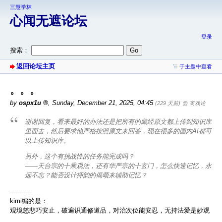
三慧学林
心闻无遮论坛
登录
搜索：
返回论坛主页
于主题中查看
。。。
by
ospx1u
,
Sunday, December 21, 2025, 04:45
(229 天前)
@ 离戏论
谢谢回复，看来最好的办法还是把所有的藏经原文都上传到知识库
里面去，然后要求他严格按照原文来回答，现在很多的国内AI都可
以上传知识库。
另外，这个有挑战性的任务能完成吗？
——天台宗的十乘观法，还有华严宗的十玄门，怎么快速记忆，永
远不忘？能否设计押韵的偈颂来辅助记忆？
-----------
kimi编的是：
观境慈悲巧安止，破遍识通修道品，对治次位能安忍，无持法爱是妙观