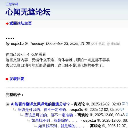
三慧学林
心闻无遮论坛
返回论坛主页
.....
by
ospx1u
,
Tuesday, December 23, 2025, 21:06
(226 天前)
@ 离戏论
你自己装kimi什么的看看
这些文辞内容，要编什么不难，有体会难，哪怕一点点都不容易
去记忆顺口溜可能反而是错的，这已经不是现代性的要求了。
发表回复
完整帖子：
AI能否作翻译文风译笔的推测分析？
-
离戏论
,
2025-12-02, 02:43
应该是可以的。但不一定准确.
-
ospx1u
,
2025-12-02, 05:20
应该是可以的。但不一定准确.
-
离戏论
,
2025-12-06, 00:48
如果找不到，就是编的。。。
-
ospx1u
,
2025-12-06, 08
如果找不到，就是编的。。。
-
离戏论
,
2025-12-07,