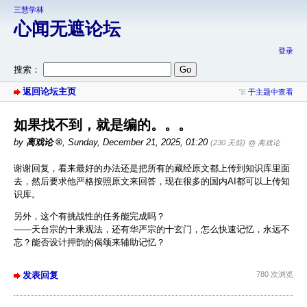
三慧学林
心闻无遮论坛
登录
搜索：
返回论坛主页
于主题中查看
如果找不到，就是编的。。。
by
离戏论
,
Sunday, December 21, 2025, 01:20
(230 天前)
@ 离戏论
谢谢回复，看来最好的办法还是把所有的藏经原文都上传到知识库里面
去，然后要求他严格按照原文来回答，现在很多的国内AI都可以上传知
识库。
另外，这个有挑战性的任务能完成吗？
——天台宗的十乘观法，还有华严宗的十玄门，怎么快速记忆，永远不
忘？能否设计押韵的偈颂来辅助记忆？
发表回复
780 次浏览